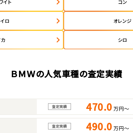
ワイト
コン
ャイロ
オレンジ
アカ
シロ
ＢＭＷの人気車種の査定実績
470.0
査定実績
万円～
490.0
査定実績
万円～