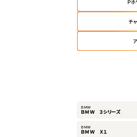
Ｐホ
チ
ＢＭＷ
ＢＭＷ ３シリーズ
ＢＭＷ
ＢＭＷ Ｘ１