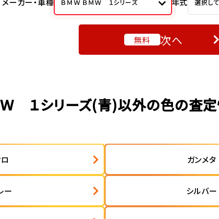
メーカー・車種
年式
ＢＭＷ ＢＭＷ １シリーズ
選択し
次へ
無料
Ｗ １シリーズ(青)以外の色の査
クロ
ガンメタ
レー
シルバー