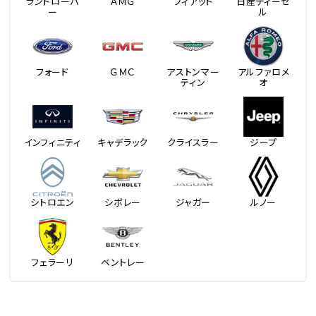
ランドローバ
ＡＭＧ
フィアット
日産ディーゼ
ー
ル
フォード
ＧＭＣ
アストンマー
アルファロメ
ティン
オ
インフィニティ
キャデラック
クライスラー
ジープ
シトロエン
シボレー
ジャガー
ルノー
フェラーリ
ベントレー