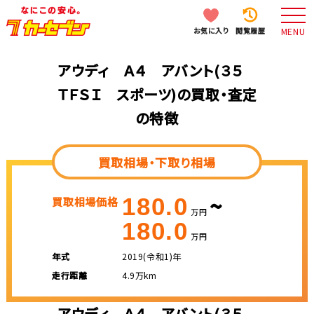
お気に入り
閲覧履歴
MENU
アウディ Ａ４ アバント(３５
ＴＦＳＩ スポーツ)の買取・査定
の特徴
買取相場・下取り相場
~
180.0
買取相場価格
万円
180.0
万円
年式
2019(令和1)年
走行距離
4.9万km
アウディ Ａ４ アバント(３５