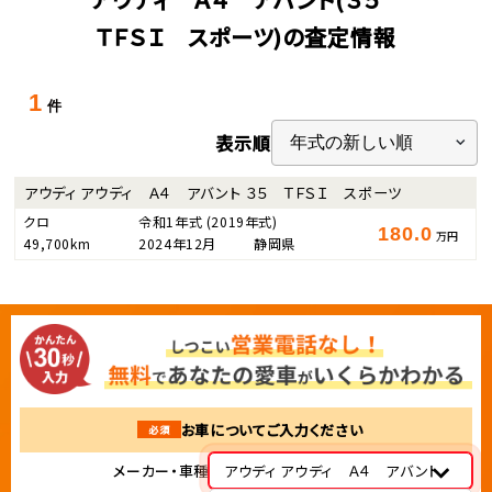
ＴＦＳＩ スポーツ)の査定情報
1
件
表示順
アウディ アウディ Ａ４ アバント ３５ ＴＦＳＩ スポーツ
クロ
令和1年式
(2019年式)
180.0
万円
49,700km
2024年12月
静岡県
お車についてご入力ください
必須
メーカー・車種
アウディ アウディ Ａ４ アバント