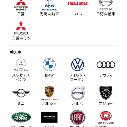
三菱
光岡自動車
いすゞ
日野自動車
三菱ふそう
輸入車
メルセデス
BMW
フォルクス
アウディ
ベンツ
ワーゲン
ミニ
ポルシェ
ボルボ
プジョー