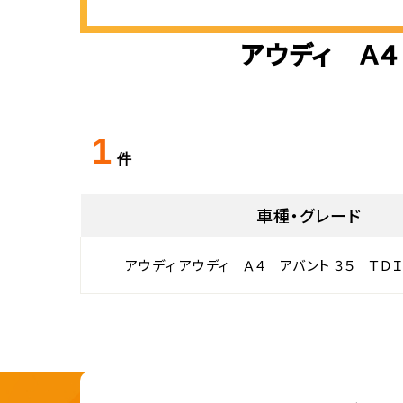
アウディ Ａ４
1
件
車種・グレード
アウディ アウディ Ａ４ アバント ３５ ＴＤ