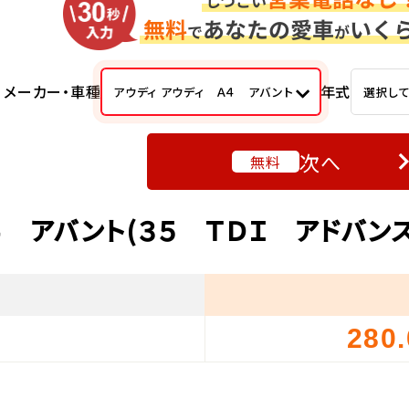
メーカー・車種
年式
アウディ アウディ Ａ４ アバント
選択し
次へ
無料
４ アバント(３５ ＴＤＩ アドバン
280
）