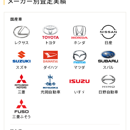
メーカー別査定実績
国産車
レクサス
トヨタ
ホンダ
日産
スズキ
ダイハツ
マツダ
スバル
三菱
光岡自動車
いすゞ
日野自動車
三菱ふそう