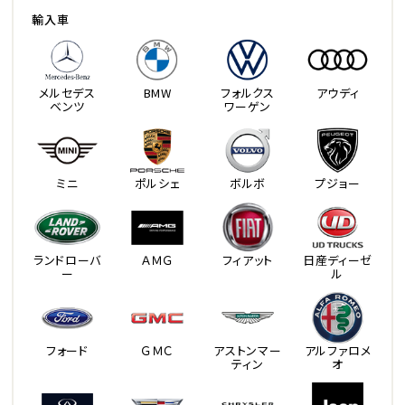
輸入車
メルセデス
BMW
フォルクス
アウディ
ベンツ
ワーゲン
ミニ
ポルシェ
ボルボ
プジョー
ランドローバ
ＡＭＧ
フィアット
日産ディーゼ
ー
ル
フォード
ＧＭＣ
アストンマー
アルファロメ
ティン
オ