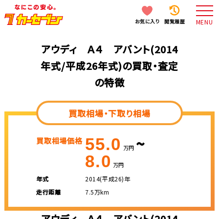
お気に入り
閲覧履歴
MENU
アウディ Ａ４ アバント(2014
年式/平成26年式)の買取・査定
の特徴
買取相場・下取り相場
~
55.0
買取相場価格
万円
8.0
万円
年式
2014(平成26)年
走行距離
7.5万km
アウディ Ａ４ アバント(2014