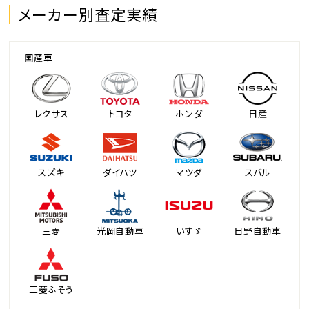
メーカー別査定実績
国産車
レクサス
トヨタ
ホンダ
日産
スズキ
ダイハツ
マツダ
スバル
三菱
光岡自動車
いすゞ
日野自動車
三菱ふそう