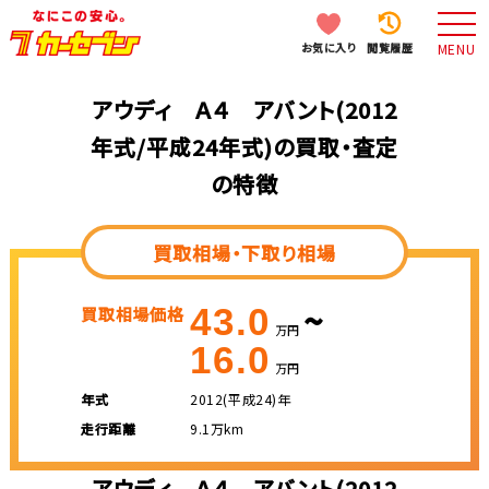
お気に入り
閲覧履歴
MENU
アウディ Ａ４ アバント(2012
年式/平成24年式)の買取・査定
の特徴
買取相場・下取り相場
~
43.0
買取相場価格
万円
16.0
万円
年式
2012(平成24)年
走行距離
9.1万km
アウディ Ａ４ アバント(2012