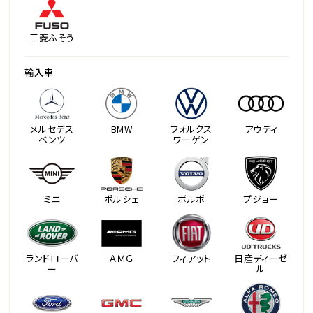
三菱ふそう
輸入車
メルセデス
BMW
フォルクス
アウディ
ベンツ
ワーゲン
ミニ
ポルシェ
ボルボ
プジョー
ランドローバ
ＡＭＧ
フィアット
日産ディーゼ
ー
ル