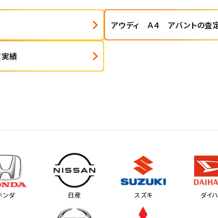
アウディ Ａ４ アバントの査
定実績
ホンダ
日産
スズキ
ダイ