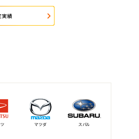
定実績
ハツ
マツダ
スバル