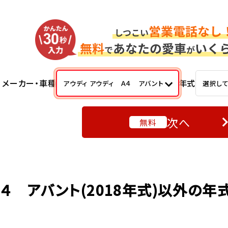
メーカー・車種
年式
アウディ アウディ Ａ４ アバント
選択し
次へ
無料
４ アバント(2018年式)以外の