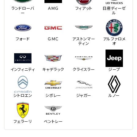
ランドローバ
ＡＭＧ
フィアット
日産ディーゼ
ー
ル
フォード
ＧＭＣ
アストンマー
アルファロメ
ティン
オ
インフィニティ
キャデラック
クライスラー
ジープ
シトロエン
シボレー
ジャガー
ルノー
フェラーリ
ベントレー