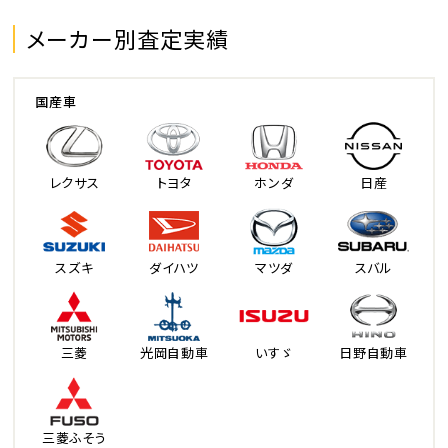
メーカー別査定実績
国産車
レクサス
トヨタ
ホンダ
日産
スズキ
ダイハツ
マツダ
スバル
三菱
光岡自動車
いすゞ
日野自動車
三菱ふそう