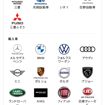
三菱
光岡自動車
いすゞ
日野自動車
三菱ふそう
輸入車
メルセデス
BMW
フォルクス
アウディ
ベンツ
ワーゲン
ミニ
ポルシェ
ボルボ
プジョー
ランドローバ
ＡＭＧ
フィアット
日産ディーゼ
ー
ル