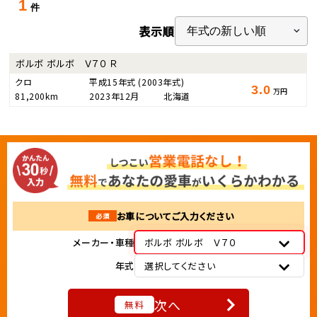
1
件
表示順
ボルボ ボルボ Ｖ７０ Ｒ
クロ
平成15年式
(2003年式)
3.0
万円
81,200km
2023年12月
北海道
お車についてご入力ください
必須
メーカー・車種
ボルボ ボルボ Ｖ７０
年式
選択してください
次へ
無料