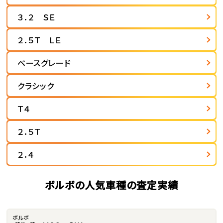
３．２ ＳＥ
２．５Ｔ ＬＥ
ベースグレード
クラシック
Ｔ４
２．５Ｔ
２．４
ボルボの人気車種の査定実績
ボルボ