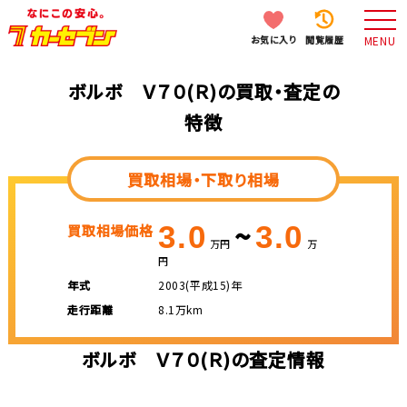
お気に入り
閲覧履歴
MENU
ボルボ Ｖ７０(Ｒ)の買取・査定の
特徴
買取相場・下取り相場
~
3.0
3.0
買取相場価格
万円
万
円
年式
2003(平成15)年
走行距離
8.1万km
ボルボ Ｖ７０(Ｒ)の査定情報