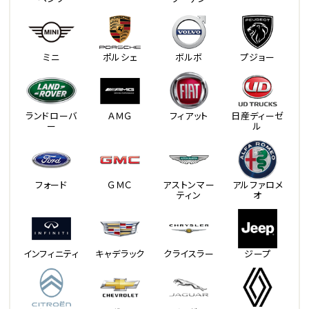
ミニ
ポルシェ
ボルボ
プジョー
ランドローバ
ＡＭＧ
フィアット
日産ディーゼ
ー
ル
フォード
ＧＭＣ
アストンマー
アルファロメ
ティン
オ
インフィニティ
キャデラック
クライスラー
ジープ