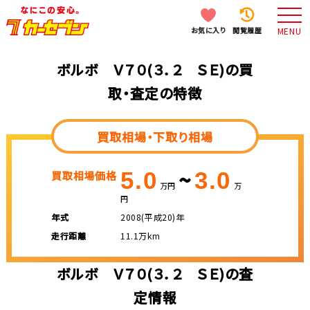
お気に入り
閲覧履歴
MENU
ボルボ Ｖ７０(３．２ ＳＥ)の買
取・査定の特徴
買取相場・下取り相場
~
5.0
3.0
買取相場価格
万円
万
円
年式
2008(平成20)年
走行距離
11.1万km
ボルボ Ｖ７０(３．２ ＳＥ)の査
定情報