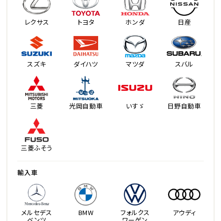
レクサス
トヨタ
ホンダ
日産
スズキ
ダイハツ
マツダ
スバル
三菱
光岡自動車
いすゞ
日野自動車
三菱ふそう
輸入車
メルセデス
BMW
フォルクス
アウディ
ベンツ
ワーゲン