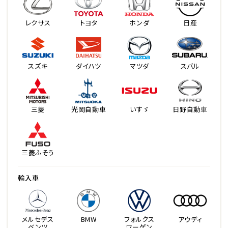
レクサス
トヨタ
ホンダ
日産
スズキ
ダイハツ
マツダ
スバル
三菱
光岡自動車
いすゞ
日野自動車
三菱ふそう
輸入車
メルセデス
BMW
フォルクス
アウディ
ベンツ
ワーゲン