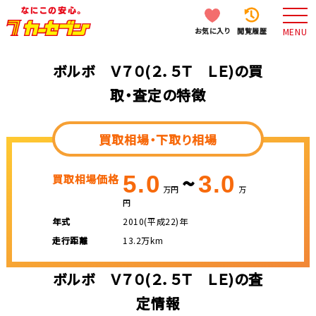
お気に入り
閲覧履歴
MENU
ボルボ Ｖ７０(２．５Ｔ ＬＥ)の買
取・査定の特徴
買取相場・下取り相場
~
5.0
3.0
買取相場価格
万円
万
円
年式
2010(平成22)年
走行距離
13.2万km
ボルボ Ｖ７０(２．５Ｔ ＬＥ)の査
定情報