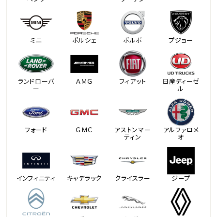
ミニ
ポルシェ
ボルボ
プジョー
ランドローバ
ＡＭＧ
フィアット
日産ディーゼ
ー
ル
フォード
ＧＭＣ
アストンマー
アルファロメ
ティン
オ
インフィニティ
キャデラック
クライスラー
ジープ