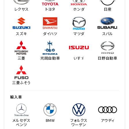
レクサス
トヨタ
ホンダ
日産
スズキ
ダイハツ
マツダ
スバル
三菱
光岡自動車
いすゞ
日野自動車
三菱ふそう
輸入車
メルセデス
BMW
フォルクス
アウディ
ベンツ
ワーゲン