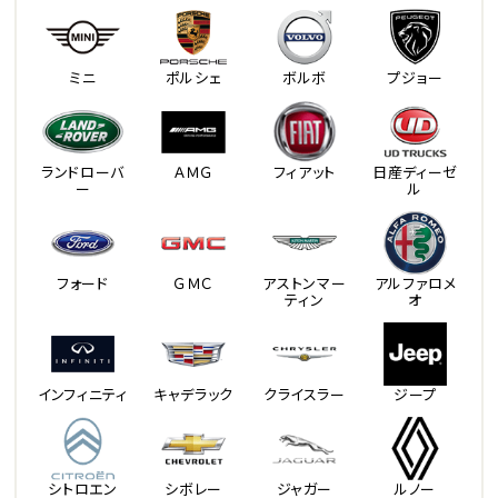
ミニ
ポルシェ
ボルボ
プジョー
ランドローバ
ＡＭＧ
フィアット
日産ディーゼ
ー
ル
フォード
ＧＭＣ
アストンマー
アルファロメ
ティン
オ
インフィニティ
キャデラック
クライスラー
ジープ
シトロエン
シボレー
ジャガー
ルノー