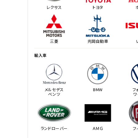
レクサス
トヨタ
三菱
光岡自動車
輸入車
メルセデス
BMW
フ
ベンツ
ワ
ランドローバー
ＡＭＧ
フ