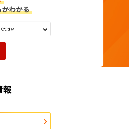
てください
情報
式