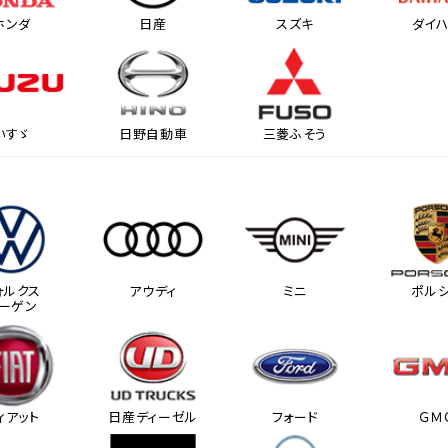
ホンダ
日産
スズキ
ダイ
いすゞ
日野自動車
三菱ふそう
ォルクス
アウディ
ミニ
ポル
ーゲン
ィアット
日産ディーゼル
フォード
ＧＭ