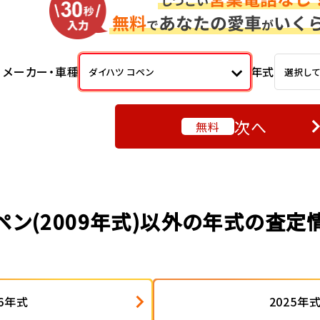
メーカー・車種
年式
ダイハツ コペン
選択し
次へ
無料
ペン(2009年式)以外の年式の査定
26年式
2025年