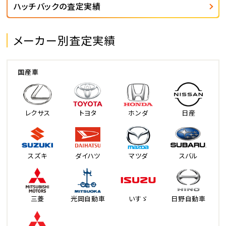
ハッチバックの査定実績
メーカー別査定実績
国産車
レクサス
トヨタ
ホンダ
日産
スズキ
ダイハツ
マツダ
スバル
三菱
光岡自動車
いすゞ
日野自動車