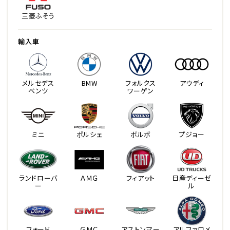
三菱ふそう
輸入車
メルセデス
BMW
フォルクス
アウディ
ベンツ
ワーゲン
ミニ
ポルシェ
ボルボ
プジョー
ランドローバ
ＡＭＧ
フィアット
日産ディーゼ
ー
ル
フォード
ＧＭＣ
アストンマー
アルファロメ