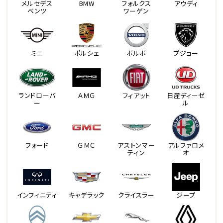
メルセデス
BMW
フォルクス
アウディ
ベンツ
ワーゲン
ミニ
ポルシェ
ボルボ
プジョー
ランドローバ
ＡＭＧ
フィアット
日産ディーゼ
ー
ル
フォード
ＧＭＣ
アストンマー
アルファロメ
ティン
オ
インフィニティ
キャデラック
クライスラー
ジープ