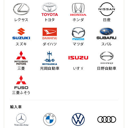
レクサス
トヨタ
ホンダ
日産
スズキ
ダイハツ
マツダ
スバル
三菱
光岡自動車
いすゞ
日野自動車
三菱ふそう
輸入車