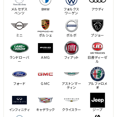
メルセデス
BMW
フォルクス
アウディ
ベンツ
ワーゲン
ミニ
ポルシェ
ボルボ
プジョー
ランドローバ
ＡＭＧ
フィアット
日産ディーゼ
ー
ル
フォード
ＧＭＣ
アストンマー
アルファロメ
ティン
オ
インフィニティ
キャデラック
クライスラー
ジープ