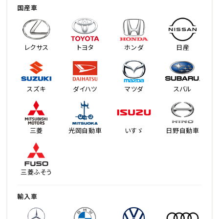
国産車
レクサス
トヨタ
ホンダ
日産
スズキ
ダイハツ
マツダ
スバル
三菱
光岡自動車
いすゞ
日野自動車
三菱ふそう
輸入車