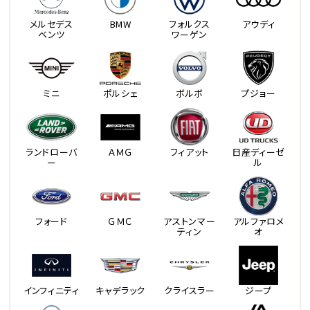
メルセデス
BMW
フォルクス
アウディ
ベンツ
ワーゲン
ミニ
ポルシェ
ボルボ
プジョー
ランドローバ
ＡＭＧ
フィアット
日産ディーゼ
ー
ル
フォード
ＧＭＣ
アストンマー
アルファロメ
ティン
オ
インフィニティ
キャデラック
クライスラー
ジープ