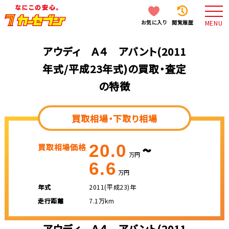
お気に入り
閲覧履歴
MENU
アウディ Ａ４ アバント(2011
年式/平成23年式)の買取・査定
の特徴
買取相場・下取り相場
~
20.0
買取相場価格
万円
6.6
万円
年式
2011(平成23)年
走行距離
7.1万km
アウディ Ａ４ アバント(2011