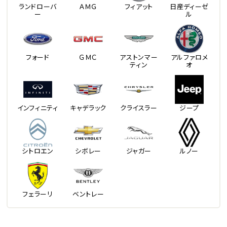
ランドローバ
ＡＭＧ
フィアット
日産ディーゼ
ー
ル
フォード
ＧＭＣ
アストンマー
アルファロメ
ティン
オ
インフィニティ
キャデラック
クライスラー
ジープ
シトロエン
シボレー
ジャガー
ルノー
フェラーリ
ベントレー