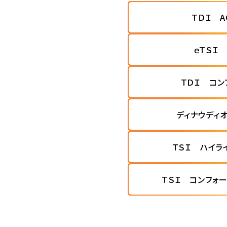
ＴＤＩ AC
ｅＴＳＩ
ＴＤＩ コン
ディナウディ
ＴＳＩ ハイラ
ＴＳＩ コンフォ