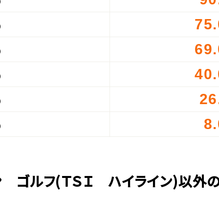
）
75
）
69
）
40
）
26
）
8
）
ン ゴルフ(ＴＳＩ ハイライン)以外