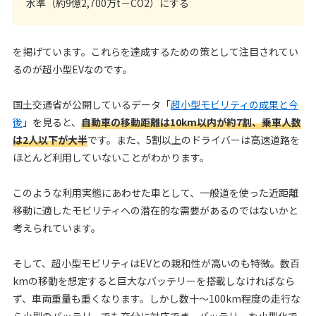
水準（約9億2,700万t－CO2）にする
を掲げています。これらを達成するための策として注目されてい
るのが超小型EVなのです。
国土交通省が公開しているデータ「
超小型モビリティの成果と今
後
」を見ると、
自動車の移動距離は10km以内が約7割、乗車人数
は2人以下が大半
です。また、5割以上のドライバーは高速道路を
ほとんど利用していないことがわかります。
このような利用実態にあわせた車として、一般道を使った近距離
移動に適したモビリティへの潜在的な需要があるのではないかと
考えられています。
そして、超小型モビリティはEVとの親和性が高いのも特徴。数百
kmの移動を想定すると巨大なバッテリーを搭載しなければなら
ず、車両重量も重くなります。しかし数十〜100km程度の走行な
ら小型のバッテリーでも充分に対応でき、バッテリーを小型化で