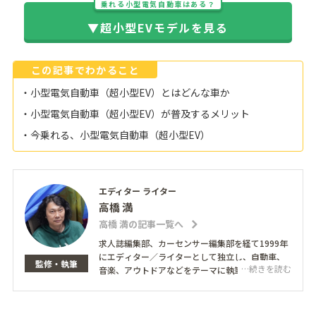
乗れる小型電気自動車はある？
▼超小型EVモデルを見る
この記事でわかること
・小型電気自動車（超小型EV）とはどんな車か
・小型電気自動車（超小型EV）が普及するメリット
・今乗れる、小型電気自動車（超小型EV）
エディター ライター
高橋 満
高橋 満の記事一覧へ
求人誌編集部、カーセンサー編集部を経て1999年
にエディター／ライターとして独立し、自動車、
監修・執筆
…続きを読む
音楽、アウトドアなどをテーマに執筆。得意とし
ているのは人物インタビュー。著名人から一般の
方まで、心の中に深く潜り込んでその人自身も気
づいていなかった本音を引き出すことを心がけて