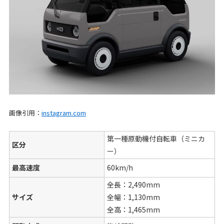
画像引用：
instagram.com
第一種原動機付自転車（ミニカ
区分
ー）
最高速度
60km/h
全長：2,490mm
サイズ
全幅：1,130mm
全高：1,465mm