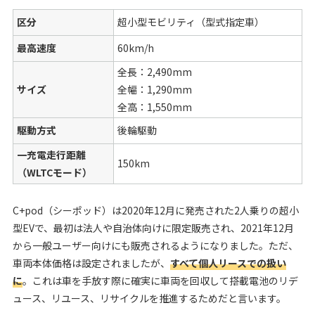
区分
超小型モビリティ（型式指定車）
最高速度
60km/h
全長：2,490mm
サイズ
全幅：1,290mm
全高：1,550mm
駆動方式
後輪駆動
一充電走行距離
150km
（WLTCモード）
C+pod（シーポッド）は2020年12月に発売された2人乗りの超小
型EVで、最初は法人や自治体向けに限定販売され、2021年12月
から一般ユーザー向けにも販売されるようになりました。ただ、
車両本体価格は設定されましたが、
すべて個人リースでの扱い
に
。これは車を手放す際に確実に車両を回収して搭載電池のリデ
ュース、リユース、リサイクルを推進するためだと言います。