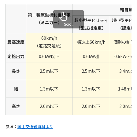
軽自動
第一種原動機付自転車
超小型モビリティ
超小型モビ
（ミニカー）
（型式指定車）
（認定車
60km/h
最高速度
構造上60km/h
個別の制限
（道路交通法）
定格出力
0.6kW以下
0.6kW超
0.6kW〜8.
長さ
2.5m以下
2.5m以下
3.4m以
幅
1.3m以下
1.3m以下
1.48m以
高さ
2.0m以下
2.0m以下
2.0m以
参照：
国土交通省資料より