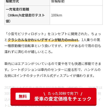
駆動方式
後輪駆動
一充電走行距離
（30km/h定値走行テスト
100km
値）
「小型モビリティロボット」をコンセプトに開発された、ちょっ
と
クラシカルなかわいいデザインが魅力のmibot
。1人乗りの第
一種原動機付自転車という扱いですが、ドアがあるので雨の日も
濡れずに済むのが嬉しいところ。
車内にはエアコンがついているので夏や冬でも快適に移動できま
す。シートポジションは車内のセンターに座る形で、ハンドルの
左側に8インチのタッチパネル式ディスプレイが備わります。
2025年はまず広島と東京で300台を販売（予約終了）。2026年は
たった30秒で完了!
3000台を国内全エリアで販売予定です。車両価格は110万円（税
無料
愛車の査定価格をチェック
込み）で、購入は予約制。気になる人はKG MOTORSのWEBサイ
トにアクセスしてみてください。