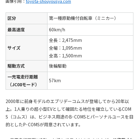
画像引用：
toyota-shouyousya.com
区分
第一種原動機付自転車（ミニカー）
最高速度
60km/h
全長：2,475mm
サイズ
全幅：1,095mm
全高：1,500mm
駆動方式
後輪駆動
一充電走行距離
57km
（JC08モード）
2000年に前身モデルのエブリデーコムスが登場してから20年以
上。1人乗りの超小型EVとして確固たる地位を確立しているCOM
S（コムス）は、ビジネス用途のB･COMSとパーソナルユースを目
的としたP･COMSが用意されています。