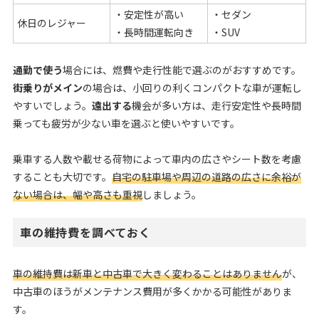
・安定性が高い
・セダン
休日のレジャー
・長時間運転向き
・SUV
通勤で使う
場合には、燃費や走行性能で選ぶのがおすすめです。
街乗りがメイン
の場合は、小回りの利くコンパクトな車が運転し
やすいでしょう。
遠出する
機会が多い方は、走行安定性や長時間
乗っても疲労が少ない車を選ぶと使いやすいです。
乗車する人数や載せる荷物によって車内の広さやシート数を考慮
することも大切です。
自宅の駐車場や周辺の道路の広さに余裕が
ない場合は、幅や高さも重視
しましょう。
車の維持費を調べておく
車の維持費は新車と中古車で大きく変わることはありません
が、
中古車のほうがメンテナンス費用が多くかかる可能性がありま
す。