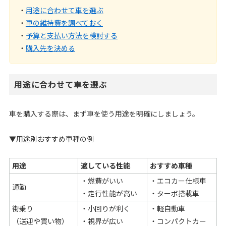
・
用途に合わせて車を選ぶ
・
車の維持費を調べておく
・
予算と支払い方法を検討する
・
購入先を決める
用途に合わせて車を選ぶ
車を購入する際は、まず車を使う用途を明確にしましょう。
▼用途別おすすめ車種の例
用途
適している性能
おすすめ車種
・燃費がいい
・エコカー仕様車
通勤
・走行性能が高い
・ターボ搭載車
街乗り
・小回りが利く
・軽自動車
（送迎や買い物）
・視界が広い
・コンパクトカー