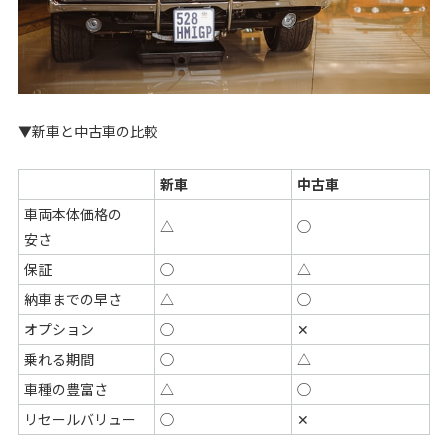
▼新車と中古車の比較
新車
中古車
車両本体価格の
△
◯
安さ
保証
◯
△
納車までの早さ
△
◯
オプション
◯
✕
乗れる期間
◯
△
車種の豊富さ
△
◯
リセールバリュー
◯
✕