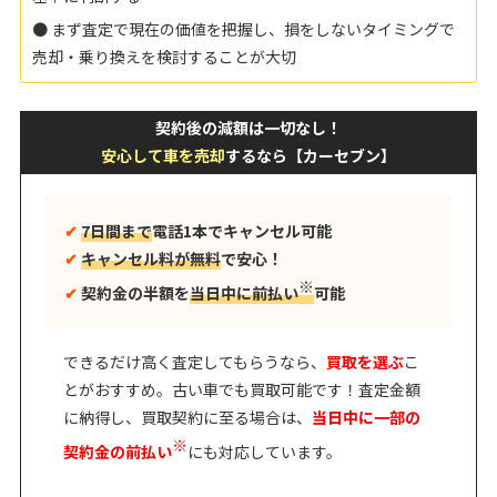
● まず査定で現在の価値を把握し、損をしないタイミングで
売却・乗り換えを検討することが大切
契約後の減額は一切なし！
安心して車を売却
するなら【カーセブン】
✔︎
7日間まで
電話1本でキャンセル可能
✔︎
キャンセル料が無料
で安心！
※
✔︎
契約金の半額を
当日中に前払い
可能
できるだけ高く査定してもらうなら、
買取を選ぶ
こ
とがおすすめ。古い車でも買取可能です！査定金額
に納得し、買取契約に至る場合は、
当日中に一部の
※
契約金の前払い
にも対応しています。