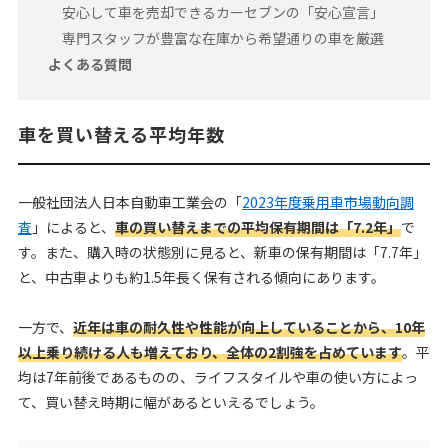
安心して車を売却できるカーセブンの「安心宣言」
専門スタッフが豊富な在庫から希望通りの車を厳選
よくある質問
車を買い替える平均年数
一般社団法人日本自動車工業会の「
2023年度乗用車市場動向調
査
」によると、
車の買い替えまでの平均保有期間は「7.2年」
で
す。また、購入時の状態別に見ると、新車の保有期間は「7.7年」
と、中古車よりも約1.5年長く保有される傾向にあります。
一方で、
近年は車の耐久性や性能が向上していることから、10年
以上乗り続ける人も増えており、全体の2割強を占めています
。平
均は7年前後であるものの、ライフスタイルや車の使い方によっ
て、買い替え時期に幅があるといえるでしょう。