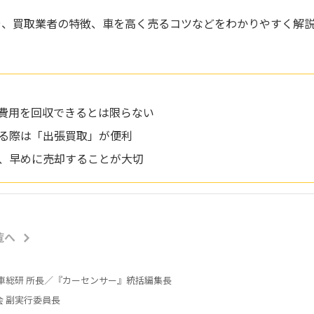
や、買取業者の特徴、車を高く売るコツなどをわかりやすく解
検費用を回収できるとは限らない
する際は「出張買取」が便利
め、早めに売却することが大切
覧へ
車総研 所長／『カーセンサー』統括編集長
会 副実行委員長