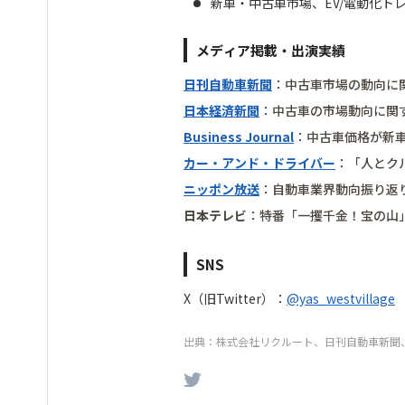
新車・中古車市場、EV/電動化ト
メディア掲載・出演実績
日刊自動車新聞
：中古車市場の動向に
日本経済新聞
：中古車の市場動向に関
Business Journal
：中古車価格が新
カー・アンド・ドライバー
：「人とク
ニッポン放送
：自動車業界動向振り返
日本テレビ
：特番「一攫千金！宝の山
SNS
X（旧Twitter）：
@yas_westvillage
出典：株式会社リクルート、日刊自動車新聞、Bu