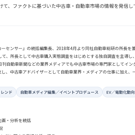
けて、ファクトに基づいた中古車・自動車市場の情報を発信し
カーセンサー』の統括編集長、2018年4月より同社自動車総研の所長を
して、所長として中古車購入実態調査をはじめとする独自調査を主導し
日刊自動車新聞などの業界メディアでも中古車市場の専門家としてイン
独立し、中古車アドバイザーとして自動車業界・メディアの仕事に加え、
トレンド
自動車メディア編集／イベントプロデュース
EV／電動化動向
企画・分析を統括
説