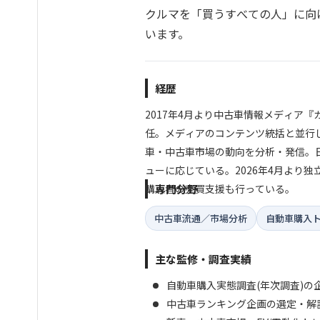
クルマを「買うすべての人」に向
います。
経歴
2017年4月より中古車情報メディア『
任。メディアのコンテンツ統括と並行
車・中古車市場の動向を分析・発信。
ューに応じている。2026年4月より
購入者の売買支援も行っている。
専門分野
中古車流通／市場分析
自動車購入
主な監修・調査実績
自動車購入実態調査(年次調査)の
中古車ランキング企画の選定・解