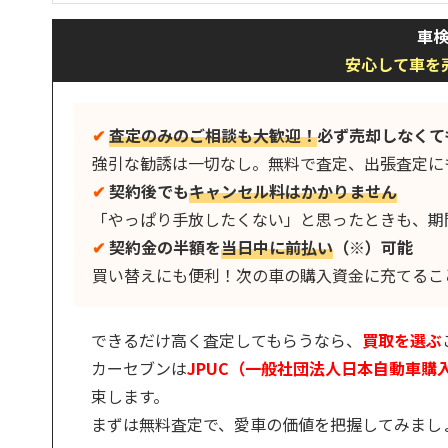
車
安心して車を
✔︎
査定のみのご相談も大歓迎！
必ず売却しなくて
強引な勧誘は一切なし。無料で査定、出張査定に
✔︎
契約後でも
キャンセル料はかかりません
「やっぱり手放したくない」と思ったときも、期
✔︎
契約金の半額を
当日中に前払い
（※）可能
買い替えにも便利！次の車の購入資金に充てるこ
できるだけ高く査定してもらうなら、
買取を選ぶ
カーセブンは
JPUC（一般社団法人日本自動車
束します。
まずは無料査定で、愛車の価値を把握してみまし