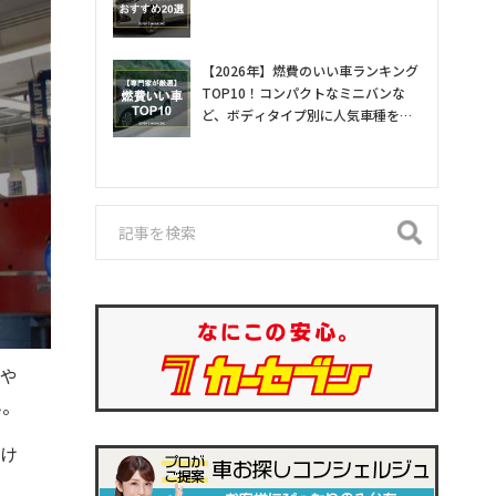
【2026年】燃費のいい車ランキング
TOP10！コンパクトなミニバンな
ど、ボディタイプ別に人気車種を専
門家が紹介
式や
ん。
受け