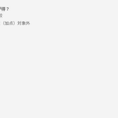
が得？
較
定（加点）対象外