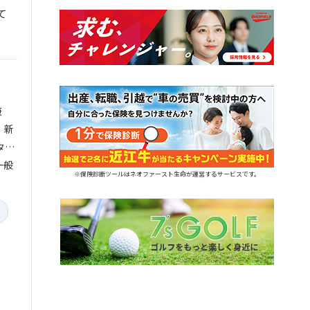
て
兼
、新
タビ
一般
※保険診断ツールはネオファースト生命が運営するサービスです。