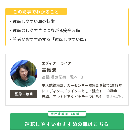
この記事でわかること
・運転しやすい車の特徴
・運転のしやすさにつながる安全装備
・筆者がおすすめする「運転しやすい車」
エディター ライター
高橋 満
高橋 満の記事一覧へ
求人誌編集部、カーセンサー編集部を経て1999年
にエディター／ライターとして独立し、自動車、
監修・執筆
…続きを読む
音楽、アウトドアなどをテーマに執筆。得意とし
ているのは人物インタビュー。著名人から一般の
方まで、心の中に深く潜り込んでその人自身も気
づいていなかった本音を引き出すことを心がけて
専門家厳選14車種！
いる。また、企業の広報・販促活動のサポートも
運転しやすいおすすめの車はこちら
担当。愛車はフィアット500C。
http://bridge-man.net/