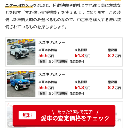
ニター用カメラ
を選ぶと、俯瞰映像や他社とすれ違う際に左端な
どを映す「すれ違い支援機能」を使えるようになります。この装
備は新車購入時のみ選べるものなので、中古車を購入する際は装
備されているものを探しましょう。
スズキ ハスラー
車両本体価格
支払総額
諸費用
56.6
64.8
8.2
万円
万円
万円
保証
法定整備
あり
法定整備付
スズキ ハスラー
車両本体価格
支払総額
諸費用
56.6
64.8
8.2
万円
万円
万円
保証
法定整備
あり
法定整備付
スズキ ハスラー
たった30秒で完了!
車両本体価格
支払総額
諸費用
無料
愛車の査定価格をチェック
111.0
119.9
8.9
万円
万円
万円
保証
法定整備
あり
法定整備付