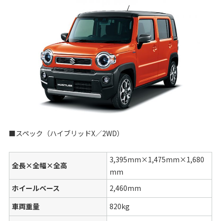
■スペック（ハイブリッドX／2WD）
3,395mm×1,475mm×1,680
全長×全幅×全高
mm
ホイールベース
2,460mm
車両重量
820kg