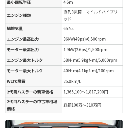
最小回転半径
4.6m
直列3気筒 マイルドハイブリ
エンジン種類
ッド
総排気量
657cc
エンジン最高出力
36kW(49ps)/6,500rpm
モーター最高出力
1.9kW(2.6ps)/1,500rpm
エンジン最大トルク
58N･m(5.9kgf-m)/5,000rpm
モーター最大トルク
40N･m(4.1kgf-m)/100rpm
WLTC燃費
25.0km/L
2代目ハスラーの新車価格
1,365,100〜1,817,200円
2代目ハスラーの中古車相場
総額100万〜310万円
価格