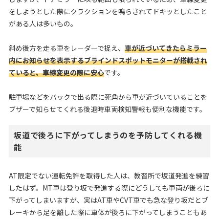
をしようとした際にクラクションを鳴らされてドキッとしたこと
がある人は多いもの。
斜め後方を走る車をレーダーで捉え、
車が近づいてきたらミラー
内にお知らせを表示するブラインドスポットモニターが搭載され
ていると、車線変更の際に安心
です。
駐車場などをバックで出る際に死角から車が近づいていることを
ブザーで知らせてくれる後退時車両検知警報も便利な機能です。
坂道で後ろに下がってしまうのを予防してくれる機
能
AT限定でない運転免許を取得した人は、教習所で坂道発進を練習
したはず。MT車は登り坂で発進する際にどうしても車両が後ろに
下がってしまいますが、実はAT車やCVT車でも急な登り坂だとブ
レーキから足を離した際に車体が後ろに下がってしまうこともあ