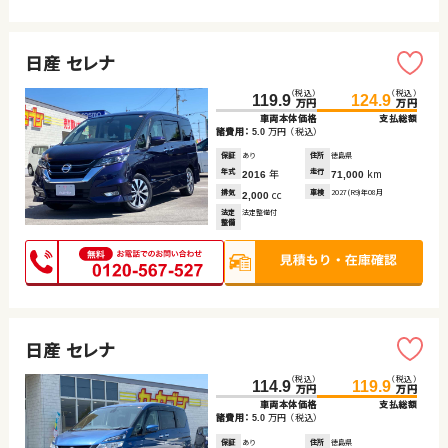
日産 セレナ
（税込）
（税込）
119.9
124.9
万円
万円
車両本体価格
支払総額
諸費用：
万円
（税込）
5.0
保証
あり
住所
徳島県
年式
年
走行
km
2016
71,000
排気
cc
車検
2027(R9)年08月
2,000
法定
法定整備付
整備
日産 セレナ
（税込）
（税込）
114.9
119.9
万円
万円
車両本体価格
支払総額
諸費用：
万円
（税込）
5.0
保証
あり
住所
徳島県