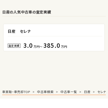
日産の人気中古車の査定実績
3
位
ホンダ
S660
日産 セレナ
3.0
385.0
ステーションワゴン
査定実績
万円～
万円
1
位
スバル
レヴォーグ
2
車買取・車売却TOP
中古車検索
中古車一覧
日産
セレナ
位
スバル
レガシィツーリングワゴン