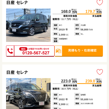
日産 セレナ
（税込）
（税込）
168.0
179.7
万円
万円
車両本体価格
支払総額
諸費用：
万円
（税込）
11.7
保証
あり
住所
大分県
年式
年
走行
km
2019
58,800
排気
cc
車検
なし
2,000
法定
法定整備付
整備
日産 セレナ
（税込）
（税込）
223.0
239.0
万円
万円
車両本体価格
支払総額
諸費用：
万円
（税込）
16.0
保証
あり
住所
宮城県
年式
年
走行
km
2022
55,600
排気
cc
車検
2027(R9)年05月
2,000
法定
なし