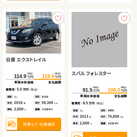
トヨタ ヴェルファイア
トヨタ ルーミー
ホンダ フィット ハイブリ
ダイハツ ムーヴ
ッド
日産 エクストレイル
（税込）
（税込）
（税込）
（税込）
（税込）
（税込）
（税込）
（税込）
242.7
255.7
87.0
96.8
172.3
181.7
174.5
182.9
万円
万円
万円
万円
万円
万円
万円
万円
車両本体価格
支払総額
車両本体価格
支払総額
車両本体価格
支払総額
車両本体価格
支払総額
スバル フォレスター
（税込）
（税込）
13.0
9.8
9.4
8.4
114.9
119.9
諸費用：
万円
（税込）
諸費用：
万円
（税込）
諸費用：
万円
（税込）
諸費用：
万円
（税込）
万円
万円
車両本体価格
支払総額
保証
あり
住所
埼玉県
保証
あり
住所
北海道
保証
あり
住所
埼玉県
保証
あり
住所
岩手県
（税込）
（税込）
2016
74,800
2020
97,400
2024
5,600
2025
100
5.0
91.5
100.0
年式
走行
年式
走行
年式
走行
年式
走行
諸費用：
万円
（税込）
年
km
年
km
年
km
年
km
万円
万円
2,500
1,000
1,500
660
車両本体価格
支払総額
排気
整備
法定整備付
排気
整備
法定整備付
排気
整備
なし
排気
整備
法定整備付
cc
cc
cc
cc
保証
なし
住所
徳島県
2016
59,300
8.5
年式
走行
諸費用：
万円
（税込）
年
km
2,000
見積もり・在庫確認
見積もり・在庫確認
見積もり・在庫確認
見積もり・在庫確認
排気
整備
法定整備付
cc
保証
なし
住所
長野県
2013
76,000
年式
走行
年
km
2,000
見積もり・在庫確認
排気
整備
法定整備付
cc