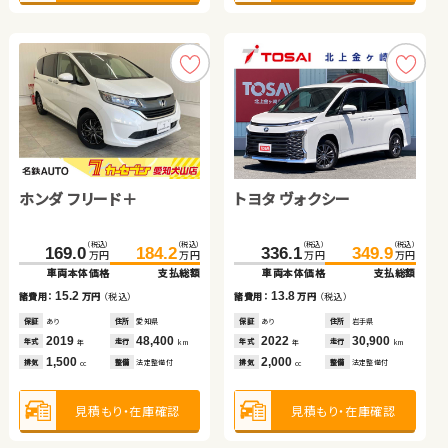
スズキ スイフト
日産 エクストレイル
スズキ ジムニーシエラ
スズキ ワゴンＲ
（税込）
（税込）
（税込）
（税込）
（税込）
（税込）
（税込）
（税込）
185.0
195.3
399.8
412.1
260.1
269.0
63.0
70.5
万円
万円
万円
万円
万円
万円
万円
万円
車両本体価格
支払総額
車両本体価格
支払総額
車両本体価格
支払総額
車両本体価格
支払総額
ホンダ フリード＋
トヨタ ヴォクシー
10.3
12.3
8.9
7.5
諸費用：
万円
（税込）
諸費用：
万円
（税込）
諸費用：
万円
（税込）
諸費用：
万円
（税込）
保証
あり
住所
熊本県
保証
あり
住所
東京都
保証
なし
住所
埼玉県
保証
あり
住所
岡山県
（税込）
（税込）
（税込）
（税込）
2020
40,000
2025
5,000
2024
9,100
2019
40,500
169.0
184.2
336.1
349.9
年式
走行
年式
走行
年式
走行
年式
走行
年
km
年
km
年
km
年
km
万円
万円
万円
万円
1,400
1,500
1,500
660
車両本体価格
支払総額
車両本体価格
支払総額
排気
整備
法定整備付
排気
整備
法定整備付
排気
整備
なし
排気
整備
法定整備付
cc
cc
cc
cc
15.2
13.8
諸費用：
万円
（税込）
諸費用：
万円
（税込）
見積もり・在庫確認
見積もり・在庫確認
見積もり・在庫確認
見積もり・在庫確認
保証
あり
住所
愛知県
保証
あり
住所
岩手県
2019
48,400
2022
30,900
年式
走行
年式
走行
年
km
年
km
1,500
2,000
排気
整備
法定整備付
排気
整備
法定整備付
cc
cc
見積もり・在庫確認
見積もり・在庫確認