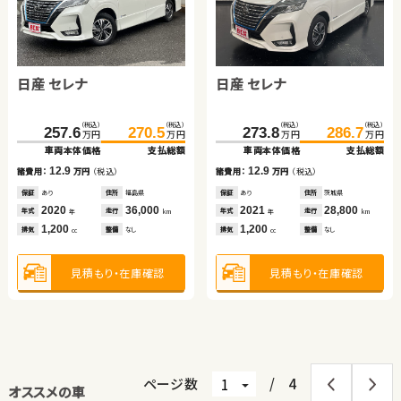
日産 セレナ
日産 セレナ
（税込）
（税込）
（税込）
（税込）
257.6
270.5
273.8
286.7
万円
万円
万円
万円
車両本体価格
支払総額
車両本体価格
支払総額
12.9
12.9
諸費用：
万円
（税込）
諸費用：
万円
（税込）
保証
あり
住所
福島県
保証
あり
住所
茨城県
2020
36,000
2021
28,800
年式
走行
年式
走行
年
km
年
km
1,200
1,200
排気
整備
なし
排気
整備
なし
cc
cc
見積もり・在庫確認
見積もり・在庫確認
ページ数
/
4
オススメの車