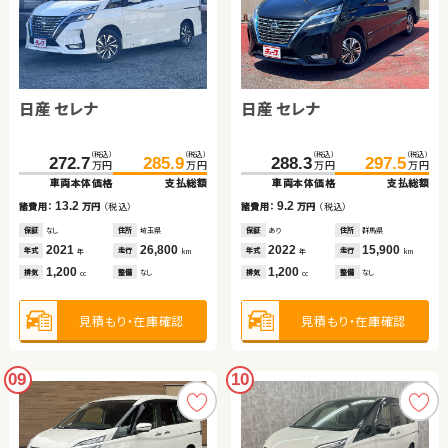
日産 セレナ
日産 セレナ
（税込）
（税込）
（税込）
（税込）
272.7
285.9
288.3
297.5
万円
万円
万円
万円
車両本体価格
支払総額
車両本体価格
支払総額
13.2
9.2
諸費用：
万円
（税込）
諸費用：
万円
（税込）
保証
なし
住所
埼玉県
保証
あり
住所
群馬県
2021
26,800
2022
15,900
年式
走行
年式
走行
年
km
年
km
1,200
1,200
排気
整備
なし
排気
整備
なし
cc
cc
見積もり・在庫確認
見積もり・在庫確認
09
10