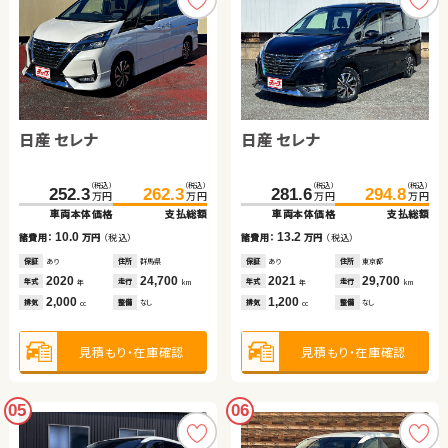
日産 セレナ
日産 セレナ
（税込）
（税込）
（税込）
（税込）
252.3
262.3
281.6
294.8
万円
万円
万円
万円
車両本体価格
支払総額
車両本体価格
支払総額
10.0
13.2
諸費用：
万円
（税込）
諸費用：
万円
（税込）
保証
あり
住所
群馬県
保証
あり
住所
東京都
2020
24,700
2021
29,700
年式
走行
年式
走行
年
km
年
km
2,000
1,200
排気
整備
なし
排気
整備
なし
cc
cc
見積もり・在庫確認
見積もり・在庫確認
05
06