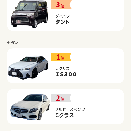
3
位
ダイハツ
タント
セダン
1
位
レクサス
ＩＳ３００
2
位
メルセデスベンツ
Cクラス