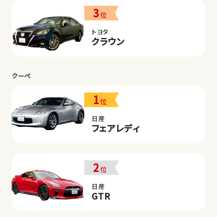
3
位
トヨタ
クラウン
クーペ
1
位
日産
フェアレディ
2
位
日産
GTR