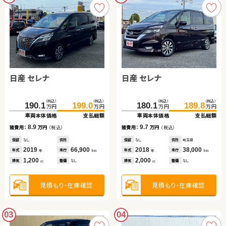
日産 セレナ
日産 セレナ
（税込）
（税込）
（税込）
（税込）
190.1
199.0
180.1
189.8
万円
万円
万円
万円
車両本体価格
支払総額
車両本体価格
支払総額
8.9
9.7
諸費用：
万円
（税込）
諸費用：
万円
（税込）
保証
なし
住所
保証
なし
住所
埼玉県
2019
66,900
2018
38,000
年式
走行
年式
走行
年
km
年
km
1,200
2,000
排気
整備
なし
排気
整備
なし
cc
cc
見積もり・在庫確認
見積もり・在庫確認
03
04