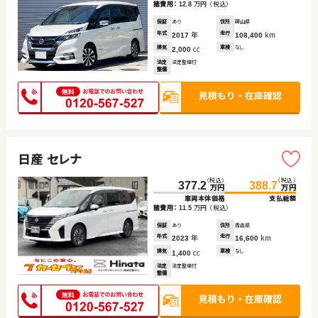
諸費用：
万円
（税込）
12.8
保証
あり
住所
岡山県
年式
年
走行
km
2017
108,400
排気
cc
車検
なし
2,000
法定
法定整備付
整備
日産 セレナ
（税込）
（税込）
377.2
388.7
万円
万円
車両本体価格
支払総額
諸費用：
万円
（税込）
11.5
保証
あり
住所
青森県
年式
年
走行
km
2023
16,600
排気
cc
車検
なし
1,400
法定
法定整備付
整備