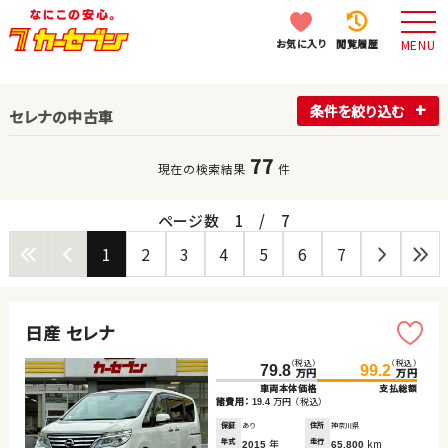
お気に入り
閲覧履歴
MENU
条件を絞り込む
セレナの中古車
77
現在の検索結果
件
ページ数
1
/
7
1
2
3
4
5
6
7
日産 セレナ
（税込）
（税込）
79.8
99.2
万円
万円
車両本体価格
支払総額
諸費用：
万円
（税込）
19.4
保証
あり
住所
神奈川県
年式
年
走行
km
2015
65,800