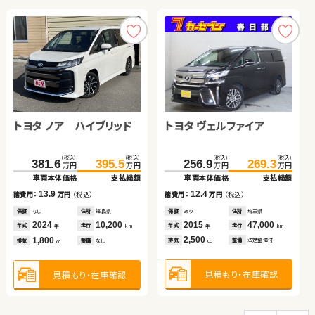
トヨタ ルーミー
ホンダ フィット
スズキ ワゴンＲ
トヨタ ノア
（税込）
（税込）
（税込）
（税込）
（税込）
（税込）
（税込）
（税込）
136.0
153.8
158.4
169.8
24.8
35.0
157.3
166.0
万円
万円
万円
万円
万円
万円
万円
万円
車両本体価格
支払総額
車両本体価格
支払総額
車両本体価格
支払総額
車両本体価格
支払総額
トヨタ ヴェルファイア
トヨタ ノア ハイブリッド
17.8
11.4
10.2
8.7
諸費用：
万円
（税込）
諸費用：
万円
（税込）
諸費用：
万円
（税込）
諸費用：
万円
（税込）
保証
なし
住所
福島県
保証
あり
住所
埼玉県
保証
あり
住所
広島県
保証
なし
住所
長野県
（税込）
（税込）
（税込）
（税込）
2021
20,800
2024
9,900
2012
98,200
2015
79,100
256.9
269.3
381.6
395.5
年式
走行
年式
走行
年式
走行
年式
走行
年
km
年
km
年
km
年
km
万円
万円
万円
万円
1,000
1,500
660
2,000
車両本体価格
支払総額
車両本体価格
支払総額
排気
整備
法定整備付
排気
整備
法定整備付
排気
整備
法定整備付
排気
整備
法定整備付
cc
cc
cc
cc
12.4
13.9
諸費用：
万円
（税込）
諸費用：
万円
（税込）
見積もり・在庫確認
見積もり・在庫確認
見積もり・在庫確認
見積もり・在庫確認
保証
あり
住所
埼玉県
保証
なし
住所
福島県
2015
47,000
2024
10,200
年式
走行
年式
走行
年
km
年
km
2,500
1,800
排気
整備
法定整備付
排気
整備
なし
cc
cc
見積もり・在庫確認
見積もり・在庫確認