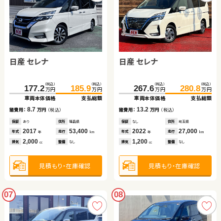
日産 セレナ
日産 セレナ
（税込）
（税込）
（税込）
（税込）
177.2
185.9
267.6
280.8
万円
万円
万円
万円
車両本体価格
支払総額
車両本体価格
支払総額
8.7
13.2
諸費用：
万円
（税込）
諸費用：
万円
（税込）
保証
あり
住所
福島県
保証
なし
住所
埼玉県
2017
53,400
2022
27,000
年式
走行
年式
走行
年
km
年
km
2,000
1,200
排気
整備
なし
排気
整備
なし
cc
cc
見積もり・在庫確認
見積もり・在庫確認
07
08