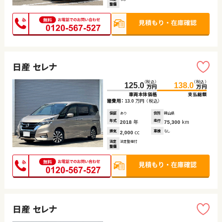
整備
日産 セレナ
（税込）
（税込）
125.0
138.0
万円
万円
車両本体価格
支払総額
諸費用：
万円
（税込）
13.0
保証
あり
住所
岡山県
年式
年
走行
km
2018
75,300
排気
cc
車検
なし
2,000
法定
法定整備付
整備
日産 セレナ