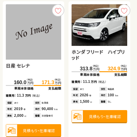
トヨタ アクア
スズキ ジムニー
トヨタ アクア
ホンダ フリード ハイブリ
スバル フォレスター
ッド
日産 セレナ
（税込）
（税込）
（税込）
（税込）
（税込）
（税込）
（税込）
（税込）
（税込）
（税込）
118.9
129.8
198.0
205.0
42.7
51.4
313.8
81.7
324.9
95.9
万円
万円
万円
万円
万円
万円
万円
万円
万円
万円
車両本体価格
支払総額
車両本体価格
支払総額
車両本体価格
支払総額
車両本体価格
車両本体価格
支払総額
支払総額
（税込）
（税込）
10.9
7.0
8.7
11.1
14.2
160.0
171.3
諸費用：
万円
（税込）
諸費用：
万円
（税込）
諸費用：
万円
（税込）
諸費用：
諸費用：
万円
万円
（税込）
（税込）
万円
万円
車両本体価格
支払総額
保証
あり
住所
埼玉県
保証
あり
住所
保証
なし
住所
岡山県
保証
保証
あり
あり
住所
住所
福島県
岩手県
2017
47,400
2021
34,800
2013
126,200
2026
2013
100
90,200
11.3
年式
走行
年式
走行
年式
走行
年式
年式
走行
走行
諸費用：
万円
（税込）
年
km
年
km
年
km
年
年
km
km
1,500
660
1,500
1,500
2,000
排気
整備
法定整備付
排気
整備
法定整備付
排気
整備
法定整備付
排気
排気
整備
整備
なし
法定整備付
cc
cc
cc
cc
cc
保証
あり
住所
佐賀県
2019
90,400
年式
走行
年
km
2,000
見積もり・在庫確認
見積もり・在庫確認
見積もり・在庫確認
見積もり・在庫確認
見積もり・在庫確認
排気
整備
法定整備付
cc
見積もり・在庫確認