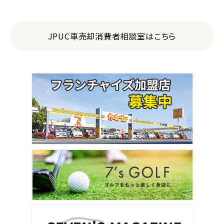
JPUC車売却消費者相談室はこちら
3
位
トヨタ
ヴォクシー
ＳＵＶ・クロカン
1
位
トヨタ
ヤリスクロス
2
位
トヨタ