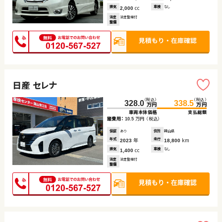
排気
cc
車検
なし
2,000
法定
法定整備付
整備
日産 セレナ
（税込）
（税込）
328.0
338.5
万円
万円
車両本体価格
支払総額
諸費用：
万円
（税込）
10.5
保証
あり
住所
岡山県
年式
年
走行
km
2023
18,800
排気
cc
車検
なし
1,400
法定
法定整備付
整備