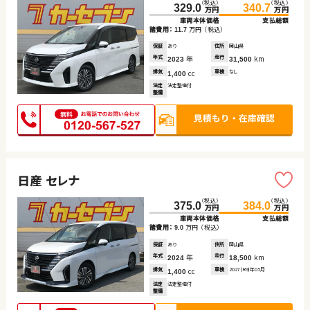
（税込）
（税込）
329.0
340.7
万円
万円
車両本体価格
支払総額
諸費用：
万円
（税込）
11.7
保証
あり
住所
岡山県
年式
年
走行
km
2023
31,500
排気
cc
車検
なし
1,400
法定
法定整備付
整備
日産 セレナ
（税込）
（税込）
375.0
384.0
万円
万円
車両本体価格
支払総額
諸費用：
万円
（税込）
9.0
保証
あり
住所
岡山県
年式
年
走行
km
2024
18,500
排気
cc
車検
2027(R9)年05月
1,400
法定
法定整備付
整備