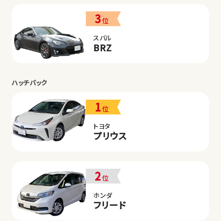
3
位
スバル
BRZ
ハッチバック
1
位
トヨタ
プリウス
2
位
ホンダ
フリード