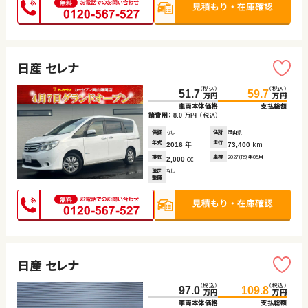
日産 セレナ
（税込）
（税込）
51.7
59.7
万円
万円
車両本体価格
支払総額
諸費用：
万円
（税込）
8.0
保証
なし
住所
岡山県
年式
年
走行
km
2016
73,400
排気
cc
車検
2027(R9)年05月
2,000
法定
なし
整備
日産 セレナ
（税込）
（税込）
97.0
109.8
万円
万円
車両本体価格
支払総額