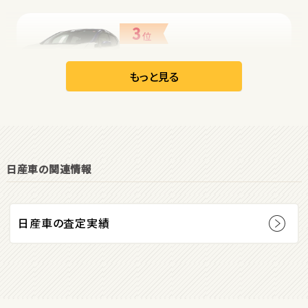
3
位
日産
リーフ
もっと見る
オープン
1
位
日産車の関連情報
ダイハツ
コペン
日産車の査定実績
2
位
マツダ
ロードスター