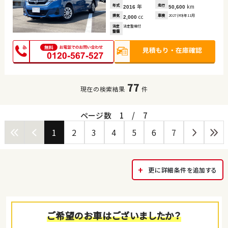
年式
年
走行
km
2016
50,600
排気
cc
車検
2027(R9)年11月
2,000
法定
法定整備付
整備
77
現在の検索結果
件
ページ数
1
/
7
1
2
3
4
5
6
7
更に詳細条件を追加する
ご希望のお車はございましたか？