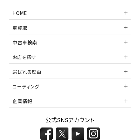
HOME
3
位
車買取
トヨタ
カローラフィールダー
中古車検索
お店を探す
ミニバン・1ＢＯＸ
選ばれる理由
1
位
コーティング
ホンダ
ステップワゴン
企業情報
公式SNSアカウント
2
位
トヨタ
アルファード