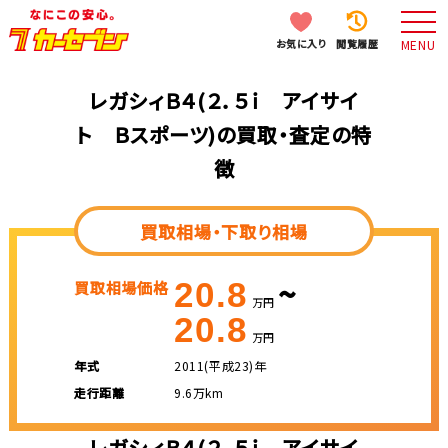
お気に入り
閲覧履歴
MENU
レガシィＢ４(２．５ｉ アイサイ
ト Ｂスポーツ)の買取・査定の特
徴
買取相場・下取り相場
~
20.8
買取相場価格
万円
20.8
万円
年式
2011(平成23)年
走行距離
9.6万km
レガシィＢ４(２．５ｉ アイサイ