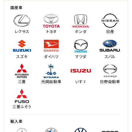
国産車
レクサス
トヨタ
ホンダ
日産
スズキ
ダイハツ
マツダ
スバル
三菱
光岡自動車
いすゞ
日野自動車
三菱ふそう
輸入車