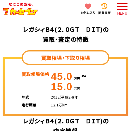
お気に入り
閲覧履歴
MENU
レガシィＢ４(２．０ＧＴ ＤＩＴ)の
買取・査定の特徴
買取相場・下取り相場
~
45.0
買取相場価格
万円
15.0
万円
年式
2012(平成24)年
走行距離
12.1万km
レガシィＢ４(２．０ＧＴ ＤＩＴ)の
査定情報