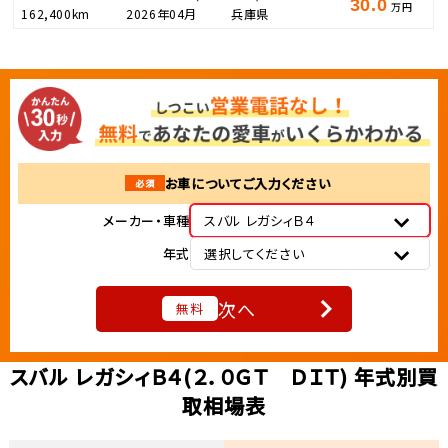
30.0
万円
162,400km
2026年04月
兵庫県
お車についてご入力ください
必須
メーカー・車種
スバル レガシィＢ４
年式
選択してください
次へ
無料
スバル レガシィＢ４(２．０ＧＴ ＤＩＴ) 年式別買
取相場表