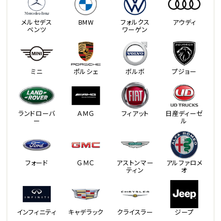
メルセデス
BMW
フォルクス
アウディ
ベンツ
ワーゲン
ミニ
ポルシェ
ボルボ
プジョー
ランドローバ
ＡＭＧ
フィアット
日産ディーゼ
ー
ル
フォード
ＧＭＣ
アストンマー
アルファロメ
ティン
オ
インフィニティ
キャデラック
クライスラー
ジープ