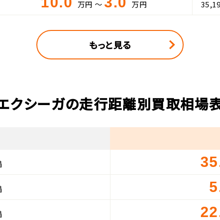
10.0
3.0
万円 ～
万円
35,1
もっと見る
エクシーガの走行距離別買取相場
35
満
5
満
22
満