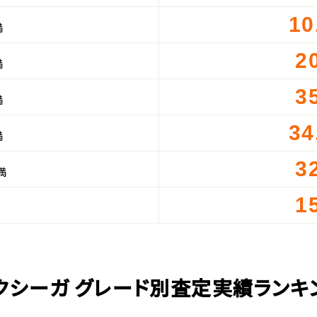
10
満
2
満
3
満
34
満
3
満
1
クシーガ グレード別査定実績ランキ