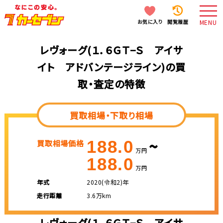
お気に入り
閲覧履歴
MENU
レヴォーグ(１．６ＧＴ−Ｓ アイサ
イト アドバンテージライン)の買
取・査定の特徴
買取相場・下取り相場
~
188.0
買取相場価格
万円
188.0
万円
年式
2020(令和2)年
走行距離
3.6万km
レヴォーグ(１．６ＧＴ−Ｓ アイサ