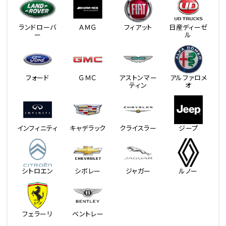
ランドローバ
ＡＭＧ
フィアット
日産ディーゼ
ー
ル
フォード
ＧＭＣ
アストンマー
アルファロメ
ティン
オ
インフィニティ
キャデラック
クライスラー
ジープ
シトロエン
シボレー
ジャガー
ルノー
フェラーリ
ベントレー