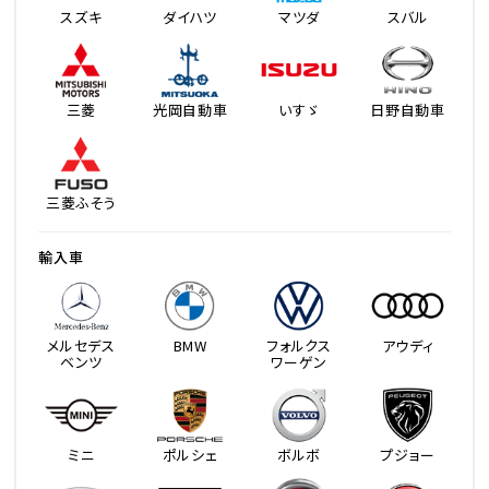
スズキ
ダイハツ
マツダ
スバル
三菱
光岡自動車
いすゞ
日野自動車
三菱ふそう
輸入車
メルセデス
BMW
フォルクス
アウディ
ベンツ
ワーゲン
ミニ
ポルシェ
ボルボ
プジョー