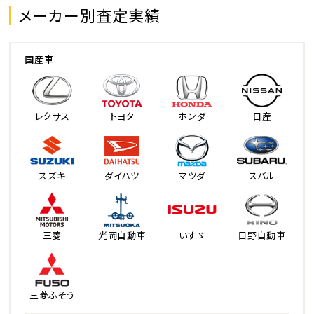
メーカー別査定実績
国産車
レクサス
トヨタ
ホンダ
日産
スズキ
ダイハツ
マツダ
スバル
三菱
光岡自動車
いすゞ
日野自動車
三菱ふそう