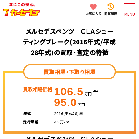
お気に入り
閲覧履歴
MENU
メルセデスベンツ ＣＬＡシュー
ティングブレーク(2016年式/平成
28年式)の買取・査定の特徴
買取相場・下取り相場
~
106.5
買取相場価格
万円
95.0
万円
年式
2016(平成28)年
走行距離
4.8万km
メルセデスベンツ ＣＬＡシュー