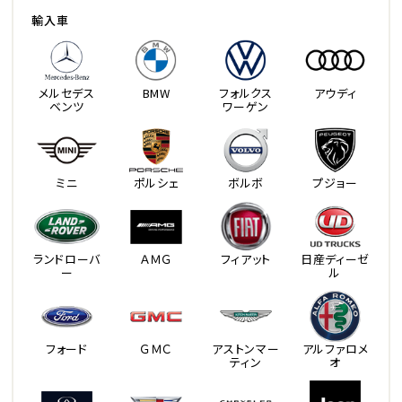
輸入車
メルセデス
BMW
フォルクス
アウディ
ベンツ
ワーゲン
ミニ
ポルシェ
ボルボ
プジョー
ランドローバ
ＡＭＧ
フィアット
日産ディーゼ
ー
ル
フォード
ＧＭＣ
アストンマー
アルファロメ
ティン
オ