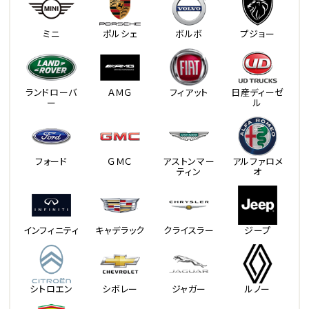
ミニ
ポルシェ
ボルボ
プジョー
ランドローバ
ＡＭＧ
フィアット
日産ディーゼ
ー
ル
フォード
ＧＭＣ
アストンマー
アルファロメ
ティン
オ
インフィニティ
キャデラック
クライスラー
ジープ
シトロエン
シボレー
ジャガー
ルノー