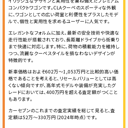
イリッシュなデザインと実用性を兼ね備えたプレミアム
コンパクトワゴンです。CLAクーペのスポーティな外観
に、ワゴンとしての広い荷室と利便性をプラスしたモデ
ルで、個性と実用性を求めるユーザーに人気です。
エレガントなフォルムに加え、最新の安全技術や快適な
走行性能が搭載されており、長距離ドライブから街乗り
まで快適に対応します。特に、荷物の積載能力を維持し
つつ、流麗なクーペスタイルを損なわないデザインが
特徴的です。
新車価格はおよそ602万〜1,053万円と比較的高い価
格であることを考えると、リセールバリューとしては高
くない傾向ですが、高年式モデルや装備が充実したグ
レードにおいては、400万円を超える査定額がつくこと
もあります。
カーセブンのこれまでの査定実績を総じて見ると、査
定額は52万〜330万円（2024年時点）です。