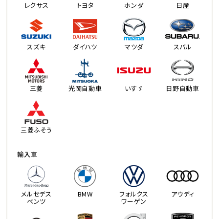
レクサス
トヨタ
ホンダ
日産
スズキ
ダイハツ
マツダ
スバル
三菱
光岡自動車
いすゞ
日野自動車
三菱ふそう
輸入車
メルセデス
BMW
フォルクス
アウディ
ベンツ
ワーゲン