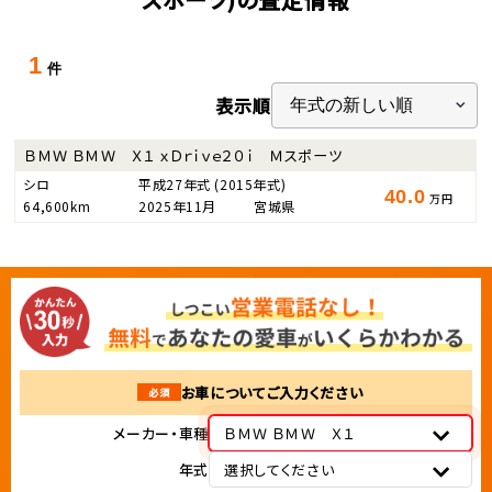
1
件
表示順
ＢＭＷ ＢＭＷ Ｘ１ ｘＤｒｉｖｅ２０ｉ Ｍスポーツ
シロ
平成27年式
(2015年式)
40.0
万円
64,600km
2025年11月
宮城県
お車についてご入力ください
必須
メーカー・車種
ＢＭＷ ＢＭＷ Ｘ１
年式
選択してください