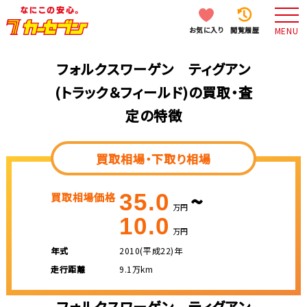
お気に入り
閲覧履歴
MENU
フォルクスワーゲン ティグアン
(トラック＆フィールド)の買取・査
定の特徴
買取相場・下取り相場
~
35.0
買取相場価格
万円
10.0
万円
年式
2010(平成22)年
走行距離
9.1万km
フォルクスワーゲン ティグアン