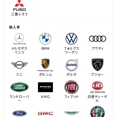
三菱ふそう
輸入車
メルセデス
BMW
フォルクス
アウディ
ベンツ
ワーゲン
ミニ
ポルシェ
ボルボ
プジョー
ランドローバ
ＡＭＧ
フィアット
日産ディーゼ
ー
ル