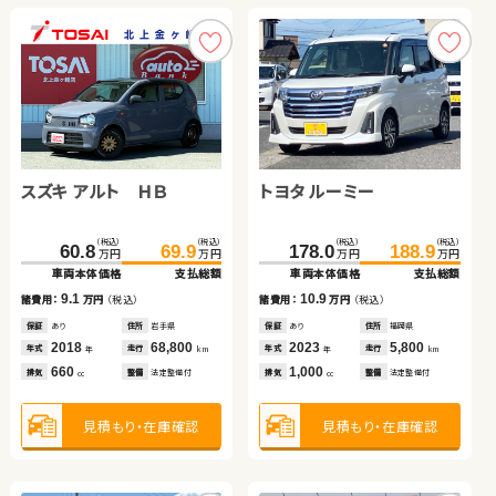
ダイハツ ムーヴ キャンバ
ダイハツ ムーヴ
スズキ アルト ＨＢ
トヨタ ルーミー
トヨタ アクア
ス
ホンダ Ｎ ＢＯＸ
（税込）
（税込）
（税込）
（税込）
（税込）
（税込）
（税込）
（税込）
（税込）
（税込）
107.7
64.9
112.2
69.9
60.8
69.9
178.0
188.9
148.2
159.7
万円
万円
万円
万円
万円
万円
万円
万円
万円
万円
車両本体価格
車両本体価格
支払総額
支払総額
車両本体価格
支払総額
車両本体価格
支払総額
車両本体価格
支払総額
（税込）
（税込）
5.0
4.5
101.4
109.7
9.1
10.9
諸費用：
諸費用：
万円
万円
（税込）
（税込）
11.5
諸費用：
万円
（税込）
諸費用：
万円
（税込）
諸費用：
万円
（税込）
万円
万円
車両本体価格
支払総額
保証
保証
なし
なし
住所
住所
徳島県
岡山県
保証
あり
住所
岩手県
保証
あり
住所
福岡県
保証
なし
住所
岡山県
2018
2023
119,800
7,800
2018
68,800
2023
5,800
8.3
2017
50,200
年式
年式
走行
走行
諸費用：
万円
（税込）
年式
走行
年式
走行
年
年
km
km
年式
走行
年
km
年
km
年
km
660
660
660
1,000
1,500
排気
排気
整備
整備
法定整備付
法定整備付
排気
整備
法定整備付
排気
整備
法定整備付
cc
cc
排気
整備
法定整備付
cc
cc
cc
保証
あり
住所
埼玉県
2023
27,400
年式
走行
年
km
660
見積もり・在庫確認
見積もり・在庫確認
排気
整備
法定整備付
見積もり・在庫確認
見積もり・在庫確認
見積もり・在庫確認
cc
見積もり・在庫確認