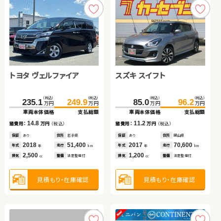
トヨタ ヴェルファイア
スズキ スイフト
トヨタ ヴォクシー
ホンダ フィット
日産 エクストレイル
トヨタ プリウス
（税込）
（税込）
（税込）
（税込）
（税込）
（税込）
235.1
249.9
85.0
96.2
79.1
87.7
万円
万円
万円
万円
万円
万円
車両本体価格
支払総額
車両本体価格
支払総額
車両本体価格
支払総額
（税込）
（税込）
（税込）
（税込）
（税込）
（税込）
109.5
123.7
14.8
11.2
45.6
60.0
8.6
321.4
334.3
諸費用：
万円
（税込）
諸費用：
万円
（税込）
諸費用：
万円
（税込）
万円
万円
万円
万円
万円
万円
車両本体価格
支払総額
車両本体価格
支払総額
車両本体価格
支払総額
保証
あり
住所
岩手県
保証
あり
住所
岡山県
保証
なし
住所
岡山県
2018
51,400
2017
70,600
14.2
2015
128,400
14.4
諸費用：
万円
（税込）
12.9
年式
走行
年式
走行
諸費用：
万円
（税込）
年式
走行
諸費用：
万円
（税込）
年
km
年
km
年
km
2,500
1,200
2,000
排気
整備
法定整備付
排気
整備
法定整備付
排気
整備
なし
cc
cc
cc
保証
あり
住所
埼玉県
保証
なし
住所
青森県
保証
あり
住所
青森県
2019
38,600
2013
174,300
2024
20,100
年式
走行
年式
走行
年
km
年式
走行
年
km
年
km
1,400
2,000
1,500
排気
整備
法定整備付
見積もり・在庫確認
見積もり・在庫確認
排気
整備
法定整備付
cc
見積もり・在庫確認
排気
整備
法定整備付
cc
cc
見積もり・在庫確認
見積もり・在庫確認
見積もり・在庫確認