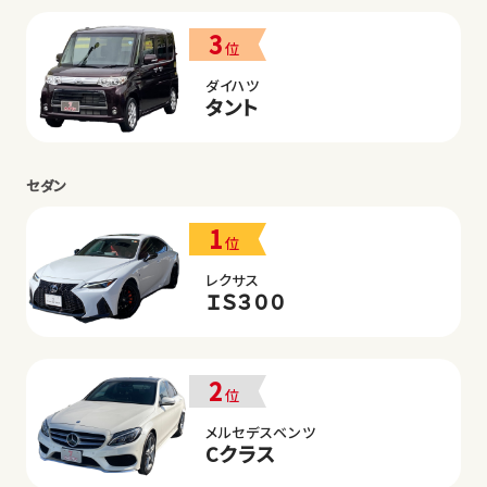
3
位
ダイハツ
タント
セダン
1
位
レクサス
ＩＳ３００
2
位
メルセデスベンツ
Cクラス