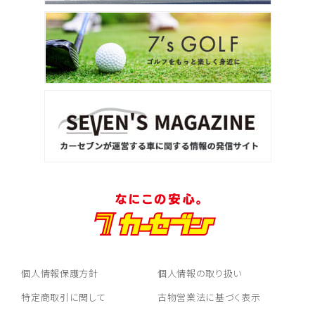
トヨタ
アルファード
3
位
トヨタ
ヴォクシー
ＳＵＶ・クロカン
1
位
トヨタ
ヤリスクロス
個人情報保護方針
個人情報の取り扱い
2
特定商取引に関して
古物営業法に基づく表示
位