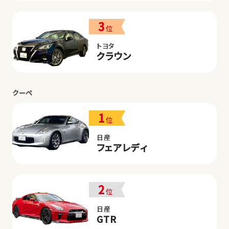
3
位
トヨタ
クラウン
クーペ
1
位
日産
フェアレディ
2
位
日産
GTR