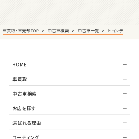
ロードスター
3
位
車買取・車売却TOP
中古車検索
中古車一覧
ヒョンデ
ホンダ
S660
HOME
ステーションワゴン
車買取
1
位
中古車検索
スバル
レヴォーグ
お店を探す
選ばれる理由
2
位
コーティング
スバル