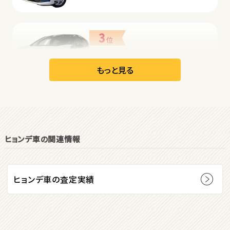
3
位
日産
リーフ
もっと見る
オープン
1
位
ヒョンデ車の関連情報
ダイハツ
コペン
ヒョンデ車の査定実績
2
位
マツダ