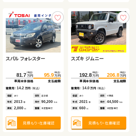
トヨタ ルーミー
スズキ ワゴンＲ スティン
日産 セレナ
トヨタ アルファード ハイ
スバル フォレスター
スズキ ジムニー
グレー
ブリッド
（税込）
（税込）
（税込）
（税込）
（税込）
（税込）
（税込）
（税込）
（税込）
（税込）
（税込）
（税込）
142.3
152.0
334.4
34.6
345.4
39.7
742.3
755.3
81.7
95.9
192.8
206.8
万円
万円
万円
万円
万円
万円
万円
万円
万円
万円
万円
万円
車両本体価格
支払総額
車両本体価格
車両本体価格
支払総額
支払総額
車両本体価格
支払総額
車両本体価格
支払総額
車両本体価格
支払総額
9.7
5.1
11.0
13.0
14.2
14.0
諸費用：
万円
（税込）
諸費用：
諸費用：
万円
万円
（税込）
（税込）
諸費用：
万円
（税込）
諸費用：
万円
（税込）
諸費用：
万円
（税込）
保証
なし
住所
大分県
保証
保証
あり
あり
住所
住所
茨城県
埼玉県
保証
あり
住所
福島県
保証
あり
住所
岩手県
保証
あり
住所
千葉県
2020
31,600
2016
2023
78,300
31,800
2023
32,800
2013
90,200
2021
44,500
年式
走行
年式
年式
走行
走行
年式
走行
年式
走行
年式
走行
年
km
年
年
km
km
年
km
年
km
年
km
1,000
660
1,500
2,500
2,000
660
排気
整備
法定整備付
排気
排気
整備
整備
法定整備付
法定整備付
排気
整備
法定整備付
排気
整備
法定整備付
排気
整備
法定整備付
cc
cc
cc
cc
cc
cc
見積もり・在庫確認
見積もり・在庫確認
見積もり・在庫確認
見積もり・在庫確認
見積もり・在庫確認
見積もり・在庫確認