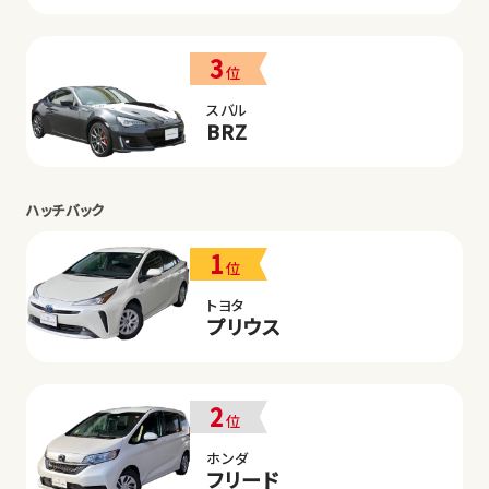
3
位
スバル
BRZ
ハッチバック
1
位
トヨタ
プリウス
2
位
ホンダ
フリード