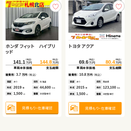
ホンダ フィット ハイブリ
トヨタ プリウス
ホンダ Ｎ ＢＯＸ
トヨタ アクア
ッド
トヨタ ヴェルファイア
トヨタ ノア ハイブリッド
（税込）
（税込）
（税込）
（税込）
（税込）
（税込）
（税込）
（税込）
141.1
47.3
144.8
59.7
101.1
109.8
69.6
80.4
万円
万円
万円
万円
万円
万円
万円
万円
車両本体価格
車両本体価格
支払総額
支払総額
車両本体価格
支払総額
車両本体価格
支払総額
（税込）
（税込）
（税込）
（税込）
3.7
12.4
8.7
10.8
289.8
305.6
391.4
399.7
諸費用：
諸費用：
万円
万円
（税込）
（税込）
諸費用：
万円
（税込）
諸費用：
万円
（税込）
万円
万円
万円
万円
車両本体価格
支払総額
車両本体価格
支払総額
保証
保証
あり
あり
住所
住所
北海道
京都府
保証
あり
住所
宮城県
保証
あり
住所
青森県
2019
2010
44,600
71,600
2018
48,500
2015
123,100
15.8
8.3
年式
年式
走行
走行
年式
走行
年式
走行
諸費用：
万円
（税込）
諸費用：
万円
（税込）
年
年
km
km
年
km
年
km
1,500
1,800
660
1,500
排気
排気
整備
整備
法定整備付
法定整備付
排気
整備
法定整備付
排気
整備
法定整備付
cc
cc
cc
cc
保証
あり
住所
三重県
保証
なし
住所
岡山県
2017
28,200
2022
38,300
年式
走行
年式
走行
年
km
年
km
2,500
1,800
見積もり・在庫確認
見積もり・在庫確認
見積もり・在庫確認
見積もり・在庫確認
排気
整備
法定整備付
排気
整備
なし
cc
cc
見積もり・在庫確認
見積もり・在庫確認