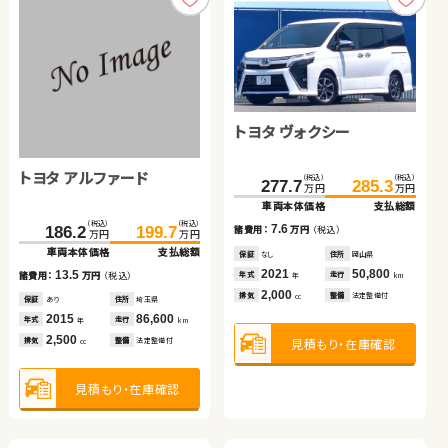
トヨタ ヴォクシー
トヨタ アルファード
スバル フォレスター ハイ
スズキ ジムニー
スズキ スイフト
（税込）
（税込）
277.7
285.3
万円
万円
ブリッド
車両本体価格
支払総額
トヨタ ノア
（税込）
（税込）
（税込）
（税込）
（税込）
（税込）
（税込）
（税込）
7.6
186.2
369.8
199.7
382.4
209.9
219.9
157.0
163.5
諸費用：
万円
（税込）
万円
万円
万円
万円
万円
万円
万円
万円
車両本体価格
車両本体価格
支払総額
支払総額
車両本体価格
支払総額
車両本体価格
支払総額
保証
なし
住所
岡山県
（税込）
（税込）
2021
50,800
13.5
12.6
10.0
6.5
年式
走行
254.9
259.9
諸費用：
諸費用：
万円
万円
（税込）
（税込）
諸費用：
万円
（税込）
諸費用：
万円
（税込）
年
km
万円
万円
2,000
車両本体価格
支払総額
排気
整備
法定整備付
cc
保証
保証
あり
あり
住所
住所
埼玉県
東京都
保証
あり
住所
岩手県
保証
あり
住所
福島県
2015
2025
86,600
9,800
2021
41,500
2024
41,700
5.0
年式
年式
走行
走行
年式
走行
年式
走行
諸費用：
万円
（税込）
年
年
km
km
年
km
年
km
2,500
2,000
660
1,200
見積もり・在庫確認
排気
排気
整備
整備
法定整備付
法定整備付
排気
整備
法定整備付
排気
整備
法定整備付
cc
cc
cc
cc
保証
あり
住所
徳島県
2020
69,600
年式
走行
年
km
2,000
見積もり・在庫確認
見積もり・在庫確認
見積もり・在庫確認
見積もり・在庫確認
排気
整備
法定整備付
cc
見積もり・在庫確認