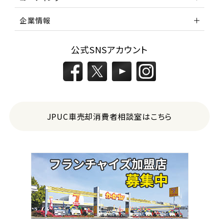
レガシィツーリングワゴン
企業情報
3
公式SNSアカウント
位
トヨタ
カローラフィールダー
ミニバン・1ＢＯＸ
JPUC車売却消費者相談室はこちら
1
位
ホンダ
ステップワゴン
2
位