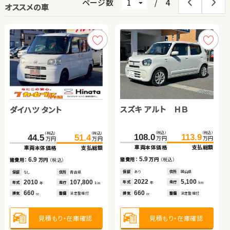
ページ数
/
4
オススメの車
日産 セレナ
ダイハツ タント
日産 エクストレイル
スズキ アルト ＨＢ
ホンダ フリード
スズキ ワゴンＲ スティン
ホンダ フリード ハイブリ
ダイハツ タント
グレー
ッド
（税込）
（税込）
（税込）
（税込）
（税込）
（税込）
（税込）
（税込）
（税込）
（税込）
（税込）
（税込）
（税込）
（税込）
（税込）
（税込）
355.0
119.9
71.8
124.9
364.1
79.6
108.0
171.0
52.7
16.6
179.9
113.9
64.3
24.8
44.5
51.4
万円
万円
万円
万円
万円
万円
万円
万円
万円
万円
万円
万円
万円
万円
万円
万円
車両本体価格
車両本体価格
車両本体価格
支払総額
支払総額
支払総額
車両本体価格
車両本体価格
車両本体価格
車両本体価格
支払総額
支払総額
支払総額
支払総額
車両本体価格
支払総額
5.0
7.8
9.1
5.9
11.6
8.2
8.9
6.9
諸費用：
諸費用：
諸費用：
万円
万円
万円
（税込）
（税込）
（税込）
諸費用：
諸費用：
諸費用：
諸費用：
万円
万円
万円
万円
（税込）
（税込）
（税込）
（税込）
諸費用：
万円
（税込）
保証
保証
保証
あり
あり
あり
住所
住所
住所
徳島県
埼玉県
岡山県
保証
保証
保証
保証
あり
なし
なし
あり
住所
住所
住所
住所
岡山県
岡山県
青森県
長野県
保証
なし
住所
青森県
2016
2018
2024
71,000
29,300
27,600
2022
2012
2012
2022
5,100
56,400
197,700
38,400
2010
107,800
年式
年式
年式
走行
走行
走行
年式
年式
年式
年式
走行
走行
走行
走行
年式
走行
年
年
年
km
km
km
年
年
年
年
km
km
km
km
年
km
2,000
660
1,500
660
1,500
660
1,500
660
排気
排気
排気
整備
整備
整備
法定整備付
法定整備付
法定整備付
排気
排気
排気
排気
整備
整備
整備
整備
法定整備付
法定整備付
法定整備付
法定整備付
排気
整備
法定整備付
cc
cc
cc
cc
cc
cc
cc
cc
見積もり・在庫確認
見積もり・在庫確認
見積もり・在庫確認
見積もり・在庫確認
見積もり・在庫確認
見積もり・在庫確認
見積もり・在庫確認
見積もり・在庫確認