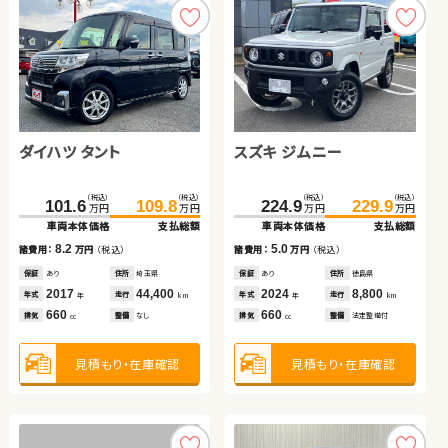
見積もり・在庫確認
見積もり・在庫確認
ダイハツ タント
スズキ ジムニー
トヨタ アルファード
日産 セレナ
（税込）
（税込）
（税込）
（税込）
101.6
109.8
224.9
229.9
万円
万円
万円
万円
車両本体価格
支払総額
車両本体価格
支払総額
トヨタ ヴォクシー
ダイハツ タント
（税込）
（税込）
（税込）
（税込）
8.2
5.0
565.7
579.7
162.4
179.6
諸費用：
万円
（税込）
諸費用：
万円
（税込）
万円
万円
万円
万円
車両本体価格
支払総額
車両本体価格
支払総額
保証
あり
住所
埼玉県
保証
あり
住所
徳島県
（税込）
（税込）
（税込）
（税込）
2017
44,400
2024
8,800
14.0
17.2
388.0
403.9
90.1
96.8
諸費用：
万円
（税込）
年式
走行
年式
走行
諸費用：
万円
（税込）
年
km
年
km
万円
万円
万円
万円
660
660
車両本体価格
支払総額
車両本体価格
支払総額
排気
整備
なし
排気
整備
法定整備付
cc
cc
保証
あり
住所
埼玉県
保証
あり
住所
岩手県
2022
8,800
2017
79,600
15.9
6.7
年式
走行
諸費用：
万円
（税込）
年式
走行
諸費用：
万円
（税込）
年
km
年
km
3,500
2,000
見積もり・在庫確認
見積もり・在庫確認
排気
整備
法定整備付
排気
整備
法定整備付
cc
cc
保証
あり
住所
埼玉県
保証
あり
住所
神奈川県
2023
11,600
2016
48,700
年式
走行
年式
走行
年
km
年
km
2,000
660
見積もり・在庫確認
見積もり・在庫確認
排気
整備
法定整備付
排気
整備
なし
cc
cc