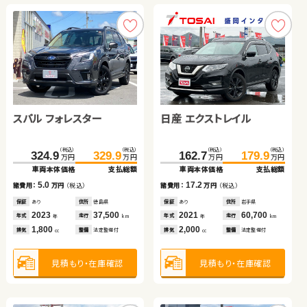
見積もり・在庫確認
見積もり・在庫確認
見積もり・在庫確認
見積もり・在庫確認
スバル フォレスター
日産 エクストレイル
ダイハツ ムーヴ キャンバ
スズキ ジムニー
（税込）
（税込）
（税込）
（税込）
324.9
329.9
162.7
179.9
万円
万円
万円
万円
ス
車両本体価格
支払総額
車両本体価格
支払総額
スズキ スイフト
トヨタ プリウス
（税込）
（税込）
（税込）
（税込）
5.0
17.2
101.6
109.7
110.1
117.2
諸費用：
万円
（税込）
諸費用：
万円
（税込）
万円
万円
万円
万円
車両本体価格
支払総額
車両本体価格
支払総額
保証
あり
住所
徳島県
保証
あり
住所
岩手県
（税込）
（税込）
（税込）
（税込）
2023
37,500
2021
60,700
8.1
7.1
34.8
43.0
259.8
270.9
年式
走行
年式
走行
諸費用：
万円
（税込）
諸費用：
万円
（税込）
年
km
年
km
万円
万円
万円
万円
1,800
2,000
車両本体価格
支払総額
車両本体価格
支払総額
排気
整備
法定整備付
排気
整備
法定整備付
cc
cc
保証
あり
住所
群馬県
保証
なし
住所
埼玉県
2016
48,900
2008
31,800
8.2
11.1
年式
走行
年式
走行
諸費用：
万円
（税込）
諸費用：
万円
（税込）
年
km
年
km
660
660
見積もり・在庫確認
見積もり・在庫確認
排気
整備
なし
排気
整備
なし
cc
cc
保証
なし
住所
宮城県
保証
あり
住所
福岡県
2011
106,900
2021
49,600
年式
走行
年式
走行
年
km
年
km
1,200
1,800
見積もり・在庫確認
見積もり・在庫確認
排気
整備
法定整備付
排気
整備
法定整備付
cc
cc