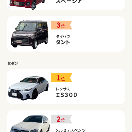
スペーシア
3
位
ダイハツ
タント
セダン
1
位
レクサス
ＩＳ３００
2
位
メルセデスベンツ