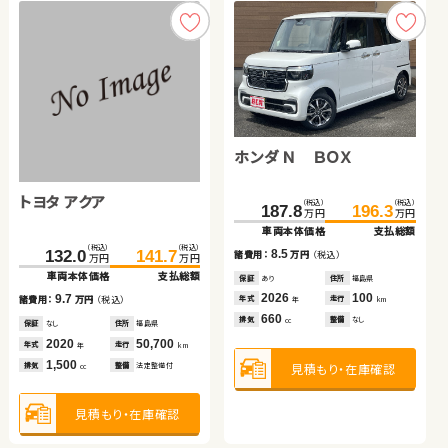
見積もり・在庫確認
日産 セレナ
ホンダ Ｎ ＢＯＸ
トヨタ アクア
トヨタ ノア
（税込）
（税込）
（税込）
（税込）
231.6
244.7
187.8
196.3
万円
万円
万円
万円
車両本体価格
支払総額
車両本体価格
支払総額
ホンダ フリード
スズキ スイフト
（税込）
（税込）
（税込）
（税込）
13.1
8.5
132.0
141.7
339.8
352.8
諸費用：
万円
（税込）
諸費用：
万円
（税込）
万円
万円
万円
万円
車両本体価格
支払総額
車両本体価格
支払総額
保証
あり
住所
福島県
保証
あり
住所
福島県
（税込）
（税込）
（税込）
（税込）
2019
48,300
2026
100
9.7
13.0
52.7
64.3
85.0
96.2
年式
走行
年式
走行
諸費用：
万円
（税込）
諸費用：
万円
（税込）
年
km
年
km
万円
万円
万円
万円
1,200
660
車両本体価格
支払総額
車両本体価格
支払総額
排気
整備
なし
排気
整備
なし
cc
cc
保証
なし
住所
福島県
保証
なし
住所
鳥取県
2020
50,700
2023
33,400
11.6
11.2
年式
走行
年式
走行
諸費用：
万円
（税込）
諸費用：
万円
（税込）
年
km
年
km
1,500
2,000
見積もり・在庫確認
見積もり・在庫確認
排気
整備
法定整備付
排気
整備
法定整備付
cc
cc
保証
なし
住所
岡山県
保証
あり
住所
岡山県
2012
56,400
2017
70,600
年式
走行
年式
走行
年
km
年
km
1,500
1,200
見積もり・在庫確認
見積もり・在庫確認
排気
整備
法定整備付
排気
整備
法定整備付
cc
cc