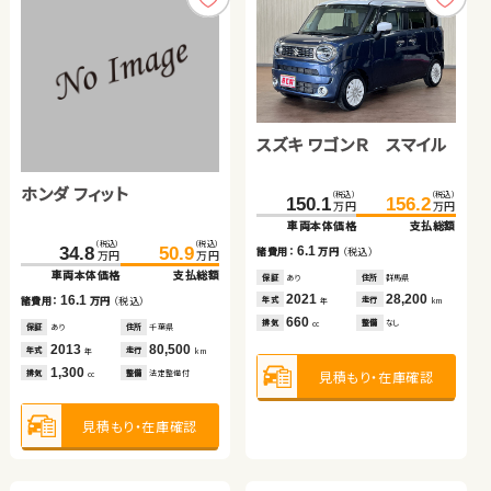
見積もり・在庫確認
見積もり・在庫確認
スズキ ワゴンＲ スマイル
ホンダ フィット
スズキ ワゴンＲ
トヨタ プリウス
（税込）
（税込）
150.1
156.2
万円
万円
車両本体価格
支払総額
日産 エクストレイル
（税込）
（税込）
（税込）
（税込）
（税込）
（税込）
6.1
34.8
50.7
50.9
59.9
180.1
189.5
諸費用：
万円
（税込）
万円
万円
万円
万円
万円
万円
車両本体価格
車両本体価格
支払総額
支払総額
車両本体価格
支払総額
保証
あり
住所
群馬県
ホンダ Ｎ ＢＯＸ
（税込）
（税込）
2021
28,200
16.1
9.2
9.4
50.1
59.1
年式
走行
諸費用：
諸費用：
万円
万円
（税込）
（税込）
諸費用：
万円
（税込）
年
km
万円
万円
660
車両本体価格
支払総額
排気
整備
なし
cc
保証
保証
あり
あり
住所
住所
千葉県
岩手県
保証
あり
住所
福島県
（税込）
（税込）
2013
2013
80,500
84,700
2017
46,600
9.0
184.4
187.9
年式
年式
走行
走行
年式
走行
諸費用：
万円
（税込）
年
年
km
km
年
km
万円
万円
1,300
660
1,800
車両本体価格
支払総額
見積もり・在庫確認
排気
排気
整備
整備
法定整備付
法定整備付
排気
整備
なし
cc
cc
cc
保証
なし
住所
埼玉県
2009
102,400
3.5
年式
走行
諸費用：
万円
（税込）
年
km
2,000
見積もり・在庫確認
見積もり・在庫確認
見積もり・在庫確認
排気
整備
なし
cc
保証
あり
住所
千葉県
2023
9,400
年式
走行
年
km
660
見積もり・在庫確認
排気
整備
法定整備付
cc