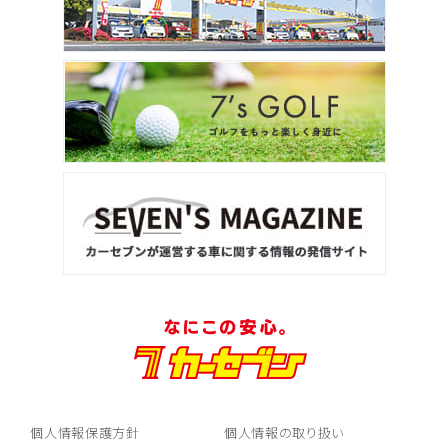
2
位
トヨタ
アルファード
3
位
トヨタ
ヴォクシー
ＳＵＶ・クロカン
1
位
トヨタ
ヤリスクロス
個人情報保護方針
個人情報の取り扱い