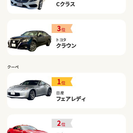
Cクラス
3
位
トヨタ
クラウン
クーペ
1
位
日産
フェアレディ
2
位