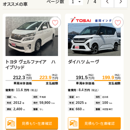
ページ数
/
4
オススメの車
トヨタ ヴェルファイア ハ
トヨタ アクア
トヨタ ルーミー
ダイハツ ムーヴ
トヨタ ヴェルファイア
イブリッド
トヨタ ノア
ホンダ フリード＋
トヨタ ルーミー
（税込）
（税込）
（税込）
（税込）
（税込）
（税込）
（税込）
（税込）
（税込）
（税込）
212.3
69.8
74.8
223.9
82.7
82.7
191.5
192.7
199.9
206.9
万円
万円
万円
万円
万円
万円
万円
万円
万円
万円
車両本体価格
車両本体価格
車両本体価格
支払総額
支払総額
支払総額
車両本体価格
車両本体価格
支払総額
支払総額
（税込）
（税込）
（税込）
（税込）
（税込）
（税込）
11.6
12.9
7.9
8.4
14.2
83.7
99.4
169.0
150.4
184.2
159.8
諸費用：
諸費用：
諸費用：
万円
万円
万円
（税込）
（税込）
（税込）
諸費用：
諸費用：
万円
万円
（税込）
（税込）
万円
万円
万円
万円
万円
万円
車両本体価格
支払総額
車両本体価格
車両本体価格
支払総額
支払総額
保証
保証
保証
なし
あり
なし
住所
住所
住所
茨城県
鹿児島県
鳥取県
保証
保証
あり
あり
住所
住所
岩手県
埼玉県
2012
2017
2017
59,900
87,600
73,900
2025
2014
100
15,200
15.7
15.2
9.4
年式
年式
年式
走行
走行
走行
年式
年式
走行
走行
諸費用：
万円
（税込）
諸費用：
諸費用：
万円
万円
（税込）
（税込）
年
年
年
km
km
km
年
年
km
km
2,400
1,500
1,000
660
2,400
排気
排気
排気
整備
整備
整備
なし
法定整備付
法定整備付
排気
排気
整備
整備
法定整備付
なし
cc
cc
cc
cc
cc
保証
なし
住所
大分県
保証
保証
あり
あり
住所
住所
愛知県
千葉県
2016
117,300
2019
2021
48,400
46,000
年式
走行
年式
年式
走行
走行
年
km
年
年
km
km
2,000
1,500
1,000
見積もり・在庫確認
見積もり・在庫確認
見積もり・在庫確認
見積もり・在庫確認
見積もり・在庫確認
排気
整備
法定整備付
排気
排気
整備
整備
法定整備付
法定整備付
cc
cc
cc