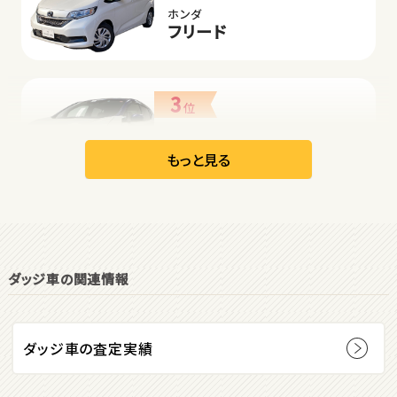
ホンダ
フリード
3
位
日産
リーフ
もっと見る
オープン
1
位
ダッジ車の関連情報
ダイハツ
コペン
ダッジ車の査定実績
2
位