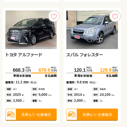
見積もり・在庫確認
見積もり・在庫確認
見積もり・在庫確認
トヨタ アルファード
スバル フォレスター
ホンダ フィット
トヨタ ヴォクシー ハイブ
スズキ アルト ＨＢ
（税込）
（税込）
（税込）
（税込）
668.3
679.6
120.1
129.9
万円
万円
万円
万円
リッド
車両本体価格
支払総額
車両本体価格
支払総額
スズキ アルト ＨＢ
（税込）
（税込）
（税込）
（税込）
（税込）
（税込）
11.3
9.8
29.2
40.8
420.1
28.0
430.7
37.3
諸費用：
万円
（税込）
諸費用：
万円
（税込）
万円
万円
万円
万円
万円
万円
車両本体価格
支払総額
車両本体価格
車両本体価格
支払総額
支払総額
保証
あり
住所
群馬県
保証
あり
住所
福島県
（税込）
（税込）
2025
5,000
2014
24,100
11.6
10.6
9.3
108.0
113.9
年式
走行
年式
走行
諸費用：
万円
（税込）
諸費用：
諸費用：
万円
万円
（税込）
（税込）
年
km
年
km
万円
万円
2,500
2,000
車両本体価格
支払総額
排気
整備
なし
排気
整備
なし
cc
cc
保証
あり
住所
埼玉県
保証
保証
なし
あり
住所
住所
埼玉県
鹿児島県
2012
74,700
2025
2014
13,400
73,400
5.9
年式
走行
年式
年式
走行
走行
諸費用：
万円
（税込）
年
km
年
年
km
km
1,400
1,800
660
見積もり・在庫確認
見積もり・在庫確認
排気
整備
法定整備付
排気
排気
整備
整備
なし
法定整備付
cc
cc
cc
保証
あり
住所
岡山県
2022
5,100
年式
走行
年
km
660
排気
整備
法定整備付
cc