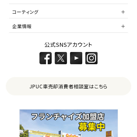
位
コーティング
スバル
レガシィツーリングワゴン
企業情報
3
公式SNSアカウント
位
トヨタ
カローラフィールダー
ミニバン・1ＢＯＸ
JPUC車売却消費者相談室はこちら
1
位
ホンダ
ステップワゴン