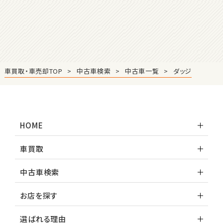
マツダ
ロードスター
3
位
車買取・車売却TOP
中古車検索
中古車一覧
ダッジ
ホンダ
S660
HOME
ステーションワゴン
車買取
1
位
中古車検索
スバル
レヴォーグ
お店を探す
選ばれる理由
2