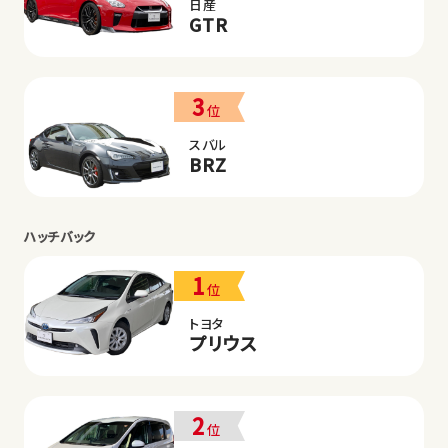
日産
GTR
3
位
スバル
BRZ
ハッチバック
1
位
トヨタ
プリウス
2
位