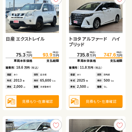
日産 エクストレイル
トヨタ アルファード ハイ
ブリッド
トヨタ アルファード
スズキ ジムニー
スバル フォレスター
トヨタ ヴォクシー ハイブ
（税込）
（税込）
（税込）
（税込）
75.3
93.9
735.8
747.6
万円
万円
万円
万円
リッド
車両本体価格
支払総額
車両本体価格
支払総額
（税込）
（税込）
（税込）
（税込）
（税込）
（税込）
（税込）
（税込）
18.6
11.8
367.4
383.9
195.5
199.7
諸費用：
万円
（税込）
諸費用：
万円
（税込）
139.8
158.0
360.0
369.8
万円
万円
万円
万円
万円
万円
万円
万円
車両本体価格
支払総額
車両本体価格
支払総額
車両本体価格
支払総額
車両本体価格
支払総額
保証
あり
住所
岩手県
保証
あり
住所
群馬県
2013
65,600
2025
500
16.5
4.2
諸費用：
万円
（税込）
18.2
9.8
年式
走行
年式
走行
諸費用：
万円
（税込）
諸費用：
万円
（税込）
諸費用：
万円
（税込）
年
km
年
km
2,000
2,500
排気
整備
法定整備付
排気
整備
なし
cc
cc
保証
あり
住所
埼玉県
保証
なし
住所
岡山県
保証
あり
住所
神奈川県
保証
あり
住所
岡山県
2019
48,200
2022
－
2017
72,200
2023
50,000
年式
走行
年式
走行
年
km
年式
走行
年式
走行
年
km
年
km
年
km
2,500
660
2,000
1,800
見積もり・在庫確認
見積もり・在庫確認
排気
整備
法定整備付
排気
整備
なし
cc
排気
整備
法定整備付
排気
整備
法定整備付
cc
cc
cc
見積もり・在庫確認
見積もり・在庫確認
見積もり・在庫確認
見積もり・在庫確認