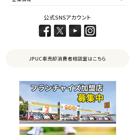
3
公式SNSアカウント
位
トヨタ
カローラフィールダー
ミニバン・1ＢＯＸ
JPUC車売却消費者相談室はこちら
1
位
ホンダ
ステップワゴン
2
位
トヨタ
アルファード