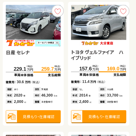
見積もり・在庫確認
見積もり・在庫確認
見積もり・在庫確認
トヨタ ヴェルファイア ハ
日産 セレナ
イブリッド
ホンダ フリード＋ ハイブ
トヨタ ノア ハイブリッド
ホンダ フィット ハイブリ
ダイハツ タント
（税込）
（税込）
（税込）
（税込）
157.6
169.0
229.1
259.7
万円
万円
万円
万円
リッド
ッド
車両本体価格
支払総額
車両本体価格
支払総額
（税込）
（税込）
（税込）
（税込）
（税込）
（税込）
（税込）
（税込）
11.4
30.6
248.0
179.7
262.3
188.5
172.3
44.6
181.7
49.8
諸費用：
万円
（税込）
諸費用：
万円
（税込）
万円
万円
万円
万円
万円
万円
万円
万円
車両本体価格
車両本体価格
支払総額
支払総額
車両本体価格
車両本体価格
支払総額
支払総額
保証
なし
住所
大分県
保証
あり
住所
茨城県
2014
33,700
2020
46,300
14.3
8.8
9.4
5.2
年式
走行
年式
走行
諸費用：
諸費用：
万円
万円
（税込）
（税込）
諸費用：
諸費用：
万円
万円
（税込）
（税込）
年
km
年
km
2,400
2,000
排気
整備
法定整備付
排気
整備
法定整備付
cc
cc
保証
保証
あり
なし
住所
住所
埼玉県
岡山県
保証
保証
あり
あり
住所
住所
埼玉県
青森県
2023
2017
29,900
81,600
2024
2014
5,600
91,700
年式
年式
走行
走行
年式
年式
走行
走行
年
年
km
km
年
年
km
km
1,500
1,800
1,500
660
見積もり・在庫確認
見積もり・在庫確認
排気
排気
整備
整備
法定整備付
法定整備付
排気
排気
整備
整備
なし
法定整備付
cc
cc
cc
cc
見積もり・在庫確認
見積もり・在庫確認
見積もり・在庫確認
見積もり・在庫確認