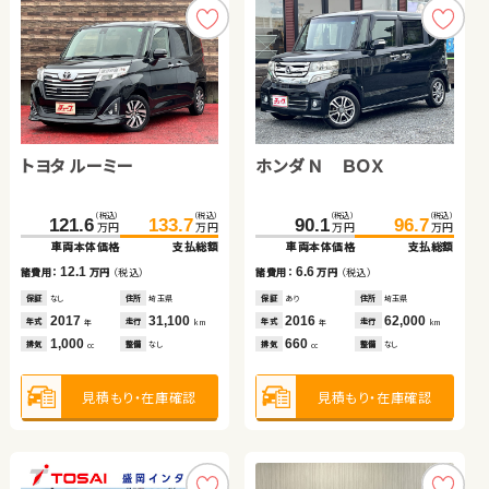
トヨタ ルーミー
ホンダ Ｎ ＢＯＸ
スズキ ワゴンＲ スマイル
ダイハツ タント
ダイハツ ムーヴ
ホンダ フィット
（税込）
（税込）
（税込）
（税込）
121.6
133.7
90.1
96.7
万円
万円
万円
万円
車両本体価格
支払総額
車両本体価格
支払総額
（税込）
（税込）
（税込）
（税込）
（税込）
（税込）
（税込）
（税込）
12.1
6.6
121.6
159.0
129.5
164.0
109.0
115.5
諸費用：
万円
（税込）
諸費用：
万円
（税込）
78.5
90.4
万円
万円
万円
万円
万円
万円
万円
万円
車両本体価格
車両本体価格
支払総額
支払総額
車両本体価格
支払総額
車両本体価格
支払総額
保証
なし
住所
埼玉県
保証
あり
住所
埼玉県
2017
31,100
2016
62,000
7.9
5.0
6.5
11.9
年式
走行
年式
走行
諸費用：
諸費用：
万円
万円
（税込）
（税込）
諸費用：
万円
（税込）
諸費用：
万円
（税込）
年
km
年
km
1,000
660
排気
整備
なし
排気
整備
なし
cc
cc
保証
保証
なし
あり
住所
住所
群馬県
大分県
保証
あり
住所
埼玉県
保証
あり
住所
青森県
2023
2022
25,900
11,100
2021
12,400
2013
52,500
年式
年式
走行
走行
年式
走行
年式
走行
年
年
km
km
年
km
年
km
6,600
660
660
1,300
見積もり・在庫確認
見積もり・在庫確認
排気
排気
整備
整備
なし
法定整備付
排気
整備
なし
排気
整備
法定整備付
cc
cc
cc
cc
見積もり・在庫確認
見積もり・在庫確認
見積もり・在庫確認
見積もり・在庫確認