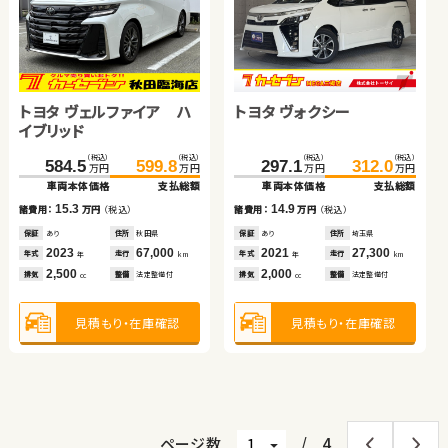
トヨタ ヴェルファイア ハ
トヨタ ヴォクシー
イブリッド
スズキ アルト ＨＢ
スズキ アルト ＨＢ
トヨタ ルーミー
トヨタ アクア
（税込）
（税込）
（税込）
（税込）
584.5
599.8
297.1
312.0
万円
万円
万円
万円
車両本体価格
支払総額
車両本体価格
支払総額
（税込）
（税込）
（税込）
（税込）
（税込）
（税込）
（税込）
（税込）
15.3
14.9
67.6
75.6
81.6
89.5
諸費用：
万円
（税込）
諸費用：
万円
（税込）
180.1
189.4
148.2
159.7
万円
万円
万円
万円
万円
万円
万円
万円
車両本体価格
支払総額
車両本体価格
支払総額
車両本体価格
支払総額
車両本体価格
支払総額
保証
あり
住所
秋田県
保証
あり
住所
埼玉県
2023
67,000
2021
27,300
8.0
7.9
9.3
年式
走行
年式
走行
諸費用：
万円
（税込）
諸費用：
万円
（税込）
諸費用：
万円
（税込）
年
km
年
km
11.5
諸費用：
万円
（税込）
2,500
2,000
排気
整備
法定整備付
排気
整備
法定整備付
cc
cc
保証
なし
住所
群馬県
保証
なし
住所
埼玉県
保証
なし
住所
埼玉県
保証
なし
住所
岡山県
2018
41,600
2021
3,900
2021
12,000
2017
50,200
年式
走行
年式
走行
年式
走行
年
km
年
km
年
km
年式
走行
年
km
660
660
1,000
見積もり・在庫確認
見積もり・在庫確認
1,500
排気
整備
なし
排気
整備
なし
排気
整備
なし
cc
cc
cc
排気
整備
法定整備付
cc
見積もり・在庫確認
見積もり・在庫確認
見積もり・在庫確認
見積もり・在庫確認
ページ数
/
4