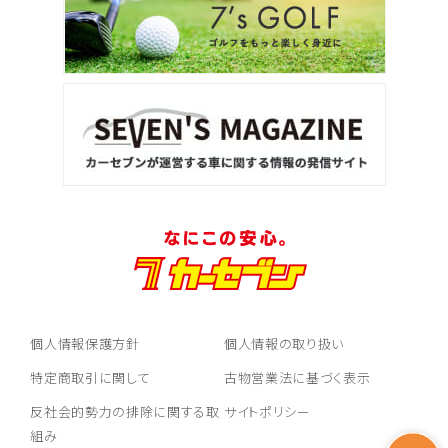
3
位
トヨタ
ヴォクシー
ＳＵＶ・クロカン
1
位
トヨタ
ヤリスクロス
個人情報保護方針
個人情報の取り扱い
2
特定商取引に関して
古物営業法に基づく表示
位
反社会的勢力の排除に関する取
サイトポリシー
トヨタ
ハリアー
組み