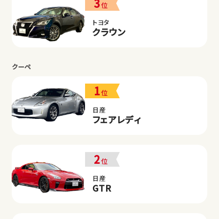
3
位
トヨタ
クラウン
クーペ
1
位
日産
フェアレディ
2
位
日産
GTR