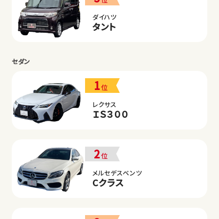
ダイハツ
タント
セダン
1
位
レクサス
ＩＳ３００
2
位
メルセデスベンツ
Cクラス