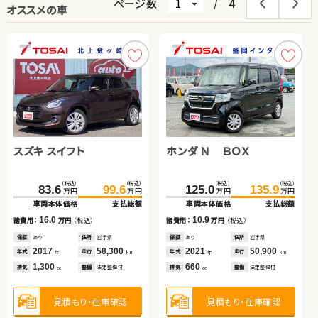
ページ数
/
4
オススメの車
スズキ スイフト
スズキ ワゴンＲ スマイル
日産 エクストレイル
日産 セレナ
ホンダ Ｎ ＢＯＸ
トヨタ ノア
トヨタ プリウス
スズキ スイフト
（税込）
（税込）
（税込）
（税込）
（税込）
（税込）
（税込）
（税込）
（税込）
（税込）
（税込）
（税込）
（税込）
（税込）
140.5
119.9
83.6
50.1
148.4
124.9
99.6
59.1
125.0
262.3
346.5
135.9
271.8
360.4
万円
万円
万円
万円
万円
万円
万円
万円
万円
万円
万円
万円
万円
万円
車両本体価格
車両本体価格
車両本体価格
車両本体価格
支払総額
支払総額
支払総額
支払総額
車両本体価格
車両本体価格
車両本体価格
支払総額
支払総額
支払総額
（税込）
（税込）
16.0
7.9
9.0
5.0
10.9
9.5
13.9
169.8
185.8
諸費用：
諸費用：
諸費用：
諸費用：
万円
万円
万円
万円
（税込）
（税込）
（税込）
（税込）
諸費用：
諸費用：
諸費用：
万円
万円
万円
（税込）
（税込）
（税込）
万円
万円
車両本体価格
支払総額
保証
保証
保証
保証
あり
なし
なし
あり
住所
住所
住所
住所
岩手県
埼玉県
埼玉県
徳島県
保証
保証
保証
あり
あり
あり
住所
住所
住所
岩手県
茨城県
埼玉県
2017
2021
2009
2016
58,300
27,000
102,400
71,000
2021
2020
2023
50,900
27,500
8,500
16.0
年式
年式
年式
年式
走行
走行
走行
走行
年式
年式
年式
走行
走行
走行
諸費用：
万円
（税込）
年
年
年
年
km
km
km
km
年
年
年
km
km
km
1,300
660
2,000
2,000
660
2,000
2,000
排気
排気
排気
排気
整備
整備
整備
整備
法定整備付
なし
なし
法定整備付
排気
排気
排気
整備
整備
整備
法定整備付
なし
法定整備付
cc
cc
cc
cc
cc
cc
cc
保証
あり
住所
千葉県
2018
38,100
年式
走行
年
km
1,400
見積もり・在庫確認
見積もり・在庫確認
見積もり・在庫確認
見積もり・在庫確認
見積もり・在庫確認
見積もり・在庫確認
見積もり・在庫確認
排気
整備
法定整備付
cc