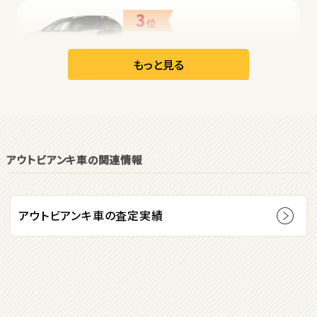
3
位
日産
リーフ
もっと見る
オープン
1
位
アウトビアンキ車の関連情報
ダイハツ
コペン
アウトビアンキ車の査定実績
2
位
マツダ
ロードスター