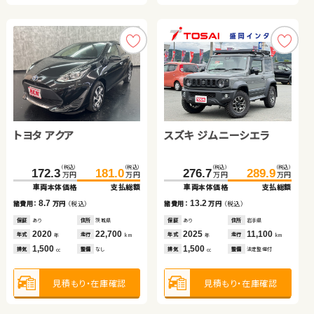
見積もり・在庫確認
トヨタ アクア
スズキ ジムニーシエラ
トヨタ プリウス
ホンダ フリード＋ ハイブ
スバル フォレスター
ダイハツ ムーヴ
（税込）
（税込）
（税込）
（税込）
（税込）
（税込）
172.3
181.0
276.7
218.8
289.9
231.0
万円
万円
万円
万円
万円
万円
リッド
車両本体価格
支払総額
車両本体価格
車両本体価格
支払総額
支払総額
（税込）
（税込）
（税込）
（税込）
（税込）
（税込）
8.7
13.2
12.2
260.1
203.9
268.9
219.8
18.8
33.6
諸費用：
万円
（税込）
諸費用：
諸費用：
万円
万円
（税込）
（税込）
万円
万円
万円
万円
万円
万円
車両本体価格
車両本体価格
支払総額
支払総額
車両本体価格
支払総額
保証
あり
住所
茨城県
保証
保証
あり
なし
住所
住所
岩手県
福島県
2020
22,700
2025
2019
11,100
－
8.8
15.9
14.8
年式
走行
年式
年式
走行
走行
諸費用：
諸費用：
万円
万円
（税込）
（税込）
諸費用：
万円
（税込）
年
km
年
年
km
km
1,500
1,500
1,800
排気
整備
なし
排気
排気
整備
整備
法定整備付
法定整備付
cc
cc
cc
保証
保証
あり
あり
住所
住所
福島県
埼玉県
保証
なし
住所
神奈川県
2023
2019
6,100
48,300
2011
15,300
年式
年式
走行
走行
年式
走行
年
年
km
km
年
km
1,500
2,500
660
見積もり・在庫確認
見積もり・在庫確認
見積もり・在庫確認
排気
排気
整備
整備
なし
法定整備付
排気
整備
法定整備付
cc
cc
cc