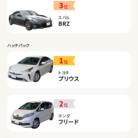
3
位
スバル
BRZ
ハッチバック
1
位
トヨタ
プリウス
2
位
ホンダ
フリード