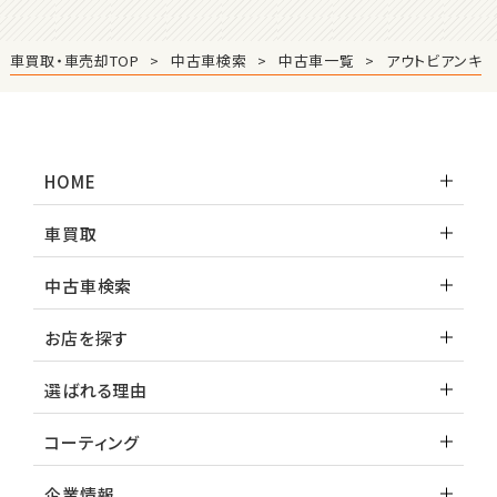
3
位
車買取・車売却TOP
中古車検索
中古車一覧
アウトビアンキ
ホンダ
S660
HOME
ステーションワゴン
車買取
1
位
中古車検索
スバル
レヴォーグ
お店を探す
選ばれる理由
2
位
コーティング
スバル
レガシィツーリングワゴン
企業情報