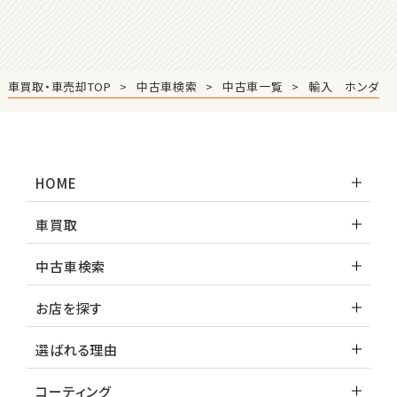
ロードスター
3
位
車買取・車売却TOP
中古車検索
中古車一覧
輸入 ホンダ
ホンダ
S660
HOME
ステーションワゴン
車買取
1
位
中古車検索
スバル
レヴォーグ
お店を探す
選ばれる理由
2
位
コーティング
スバル