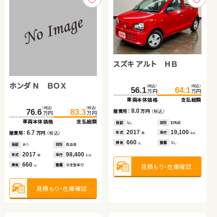
スズキ アルト ＨＢ
ホンダ フリード
スズキ スイフト
ホンダ Ｎ ＢＯＸ
トヨタ アクア
（税込）
（税込）
（税込）
（税込）
（税込）
（税込）
56.1
64.1
187.7
195.5
153.4
164.8
万円
万円
万円
万円
万円
万円
車両本体価格
支払総額
車両本体価格
支払総額
車両本体価格
支払総額
スズキ アルト ＨＢ
（税込）
（税込）
（税込）
（税込）
8.0
76.6
83.3
111.6
123.9
7.8
11.4
諸費用：
万円
（税込）
諸費用：
万円
（税込）
諸費用：
万円
（税込）
万円
万円
万円
万円
車両本体価格
支払総額
車両本体価格
支払総額
保証
なし
住所
群馬県
保証
なし
住所
岡山県
保証
あり
住所
秋田県
（税込）
（税込）
2017
19,100
2019
37,300
2019
48,000
6.7
12.3
67.2
72.8
年式
走行
諸費用：
万円
（税込）
諸費用：
万円
（税込）
年式
走行
年式
走行
年
km
年
km
年
km
万円
万円
660
1,500
1,400
車両本体価格
支払総額
排気
整備
なし
排気
整備
法定整備付
排気
整備
法定整備付
cc
cc
cc
保証
あり
住所
青森県
保証
なし
住所
群馬県
2017
98,400
2016
26,500
5.6
年式
走行
年式
走行
諸費用：
万円
（税込）
年
km
年
km
660
1,500
見積もり・在庫確認
排気
整備
法定整備付
排気
整備
なし
見積もり・在庫確認
見積もり・在庫確認
cc
cc
保証
あり
住所
青森県
2016
23,300
年式
走行
年
km
660
見積もり・在庫確認
見積もり・在庫確認
排気
整備
法定整備付
cc
見積もり・在庫確認