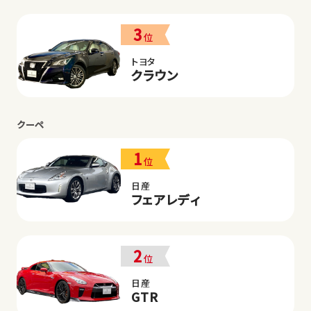
3
位
トヨタ
クラウン
クーペ
1
位
日産
フェアレディ
2
位
日産
GTR