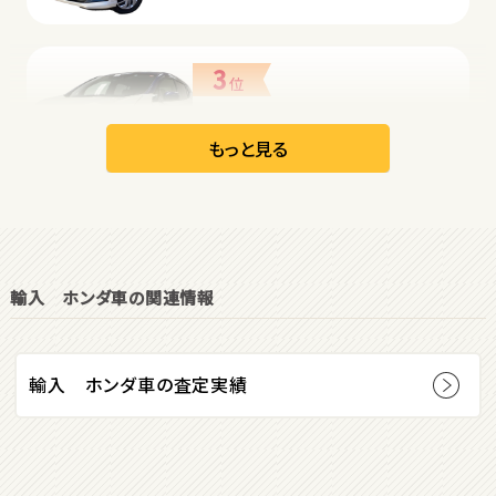
3
位
日産
リーフ
もっと見る
オープン
1
位
輸入 ホンダ車の関連情報
ダイハツ
コペン
輸入 ホンダ車の査定実績
2
位
マツダ