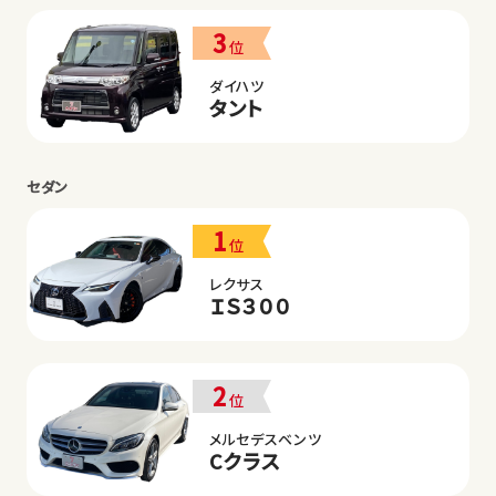
3
位
ダイハツ
タント
セダン
1
位
レクサス
ＩＳ３００
2
位
メルセデスベンツ
Cクラス