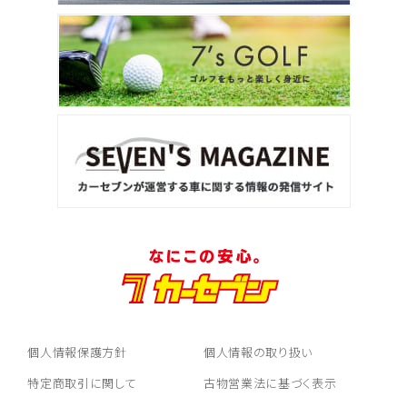
トヨタ
アルファード
3
位
トヨタ
ヴォクシー
ＳＵＶ・クロカン
1
位
トヨタ
ヤリスクロス
個人情報保護方針
個人情報の取り扱い
2
特定商取引に関して
古物営業法に基づく表示
位