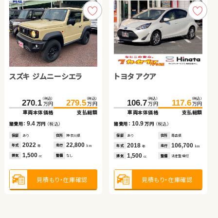
スズキ ジムニー
トヨタ ルーミー
スズキ ジムニーシエラ
トヨタ アクア
（税込）
（税込）
（税込）
（税込）
146.1
154.2
108.0
124.3
万円
万円
万円
万円
車両本体価格
支払総額
車両本体価格
支払総額
トヨタ ルーミー
トヨタ ノア ハイブリッド
（税込）
（税込）
（税込）
（税込）
270.1
279.5
106.7
117.6
8.1
16.3
諸費用：
万円
（税込）
諸費用：
万円
（税込）
万円
万円
万円
万円
車両本体価格
支払総額
車両本体価格
支払総額
保証
あり
住所
福島県
保証
あり
住所
千葉県
（税込）
（税込）
（税込）
（税込）
2017
33,300
2019
33,900
9.4
180.1
189.4
457.2
10.9
467.5
諸費用：
万円
（税込）
諸費用：
万円
（税込）
年式
走行
年式
走行
年
km
年
km
万円
万円
万円
万円
660
1,000
車両本体価格
支払総額
車両本体価格
支払総額
排気
整備
なし
排気
整備
法定整備付
cc
cc
保証
あり
住所
神奈川県
保証
あり
住所
青森県
2022
22,800
2018
106,700
9.3
10.3
年式
走行
諸費用：
万円
（税込）
諸費用：
万円
（税込）
年式
走行
年
km
年
km
1,500
1,500
排気
整備
なし
排気
整備
法定整備付
見積もり・在庫確認
見積もり・在庫確認
cc
cc
保証
なし
住所
埼玉県
保証
なし
住所
福島県
2021
12,000
2024
4,000
年式
走行
年式
走行
年
km
年
km
1,000
1,800
見積もり・在庫確認
排気
整備
なし
排気
整備
なし
見積もり・在庫確認
cc
cc
見積もり・在庫確認
見積もり・在庫確認