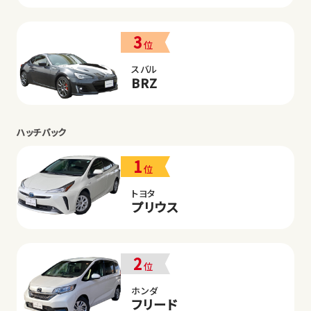
3
位
スバル
BRZ
ハッチバック
1
位
トヨタ
プリウス
2
位
ホンダ
フリード