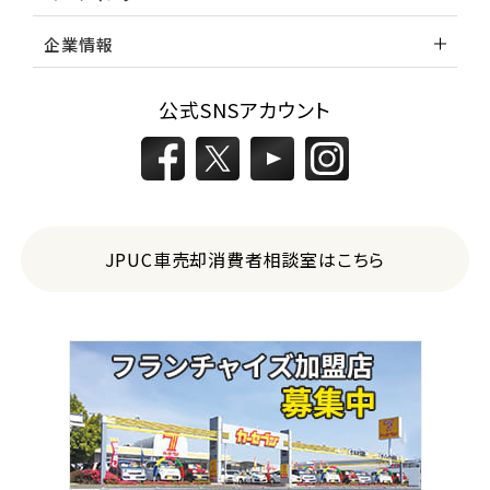
レガシィツーリングワゴン
企業情報
3
公式SNSアカウント
位
トヨタ
カローラフィールダー
ミニバン・1ＢＯＸ
JPUC車売却消費者相談室はこちら
1
位
ホンダ
ステップワゴン
2
位