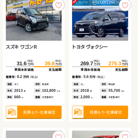
スズキ ワゴンＲ
トヨタ ヴォクシー
トヨタ アルファード
ホンダ フィット
ホンダ フィット
日産 セレナ
（税込）
（税込）
（税込）
（税込）
（税込）
（税込）
（税込）
（税込）
（税込）
（税込）
31.6
39.8
269.7
64.8
29.2
275.3
86.0
40.8
78.5
90.4
万円
万円
万円
万円
万円
万円
万円
万円
万円
万円
車両本体価格
支払総額
車両本体価格
車両本体価格
車両本体価格
支払総額
支払総額
支払総額
車両本体価格
支払総額
（税込）
（税込）
8.2
5.6
21.2
11.6
315.0
320.5
11.9
諸費用：
万円
（税込）
諸費用：
諸費用：
諸費用：
万円
万円
万円
（税込）
（税込）
（税込）
諸費用：
万円
（税込）
万円
万円
車両本体価格
支払総額
保証
あり
住所
青森県
保証
保証
保証
なし
あり
あり
住所
住所
住所
岡山県
三重県
埼玉県
保証
あり
住所
青森県
2013
102,800
2018
2009
2012
55,700
96,900
74,700
2013
52,500
5.5
年式
走行
年式
年式
年式
走行
走行
走行
諸費用：
万円
（税込）
年式
走行
年
km
年
年
年
km
km
km
年
km
660
2,000
2,400
1,400
1,300
排気
整備
法定整備付
排気
排気
排気
整備
整備
整備
法定整備付
法定整備付
法定整備付
排気
整備
法定整備付
cc
cc
cc
cc
cc
保証
なし
住所
千葉県
2023
18,200
年式
走行
年
km
2,000
見積もり・在庫確認
見積もり・在庫確認
見積もり・在庫確認
見積もり・在庫確認
排気
整備
法定整備付
見積もり・在庫確認
cc
見積もり・在庫確認