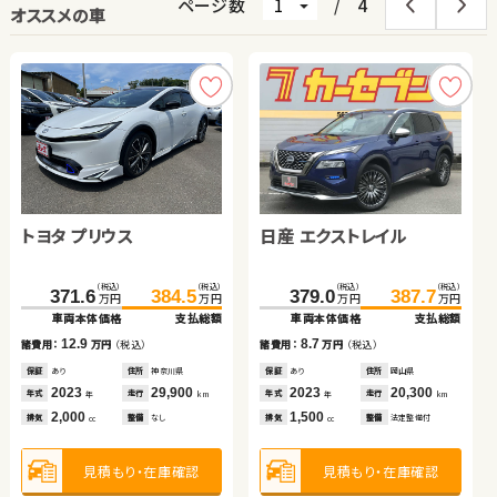
ページ数
/
4
オススメの車
スズキ スイフト
ダイハツ ムーヴ
トヨタ プリウス
ダイハツ ムーヴ
日産 セレナ
ホンダ フリード ハイブリ
日産 エクストレイル
トヨタ ヴェルファイア
ッド
（税込）
（税込）
123.7
140.0
万円
万円
（税込）
（税込）
（税込）
（税込）
（税込）
（税込）
（税込）
（税込）
（税込）
（税込）
（税込）
（税込）
（税込）
（税込）
179.4
189.9
371.6
196.4
232.7
31.8
384.5
208.2
243.7
37.7
379.0
143.8
387.7
154.9
万円
万円
万円
万円
万円
万円
万円
万円
万円
万円
万円
万円
万円
万円
車両本体価格
支払総額
車両本体価格
支払総額
車両本体価格
車両本体価格
車両本体価格
車両本体価格
支払総額
支払総額
支払総額
支払総額
車両本体価格
車両本体価格
支払総額
支払総額
16.3
諸費用：
万円
（税込）
10.5
12.9
5.9
11.8
11.0
8.7
11.1
諸費用：
万円
（税込）
諸費用：
諸費用：
諸費用：
諸費用：
万円
万円
万円
万円
（税込）
（税込）
（税込）
（税込）
諸費用：
諸費用：
万円
万円
（税込）
（税込）
保証
なし
住所
大分県
保証
あり
住所
岩手県
保証
保証
保証
保証
あり
なし
あり
あり
住所
住所
住所
住所
神奈川県
岡山県
福岡県
埼玉県
保証
保証
あり
なし
住所
住所
岡山県
群馬県
2017
73,400
年式
走行
年
km
2025
100
2023
2013
2019
2024
29,900
33,000
76,600
19,600
2023
2013
20,300
63,500
年式
走行
年式
年式
年式
年式
走行
走行
走行
走行
年式
年式
走行
走行
年
km
年
年
年
年
km
km
km
km
年
年
km
km
1,400
排気
整備
法定整備付
cc
660
2,000
660
1,200
1,500
1,500
2,400
排気
整備
法定整備付
排気
排気
排気
排気
整備
整備
整備
整備
なし
法定整備付
法定整備付
法定整備付
排気
排気
整備
整備
法定整備付
なし
cc
cc
cc
cc
cc
cc
cc
見積もり・在庫確認
見積もり・在庫確認
見積もり・在庫確認
見積もり・在庫確認
見積もり・在庫確認
見積もり・在庫確認
見積もり・在庫確認
見積もり・在庫確認