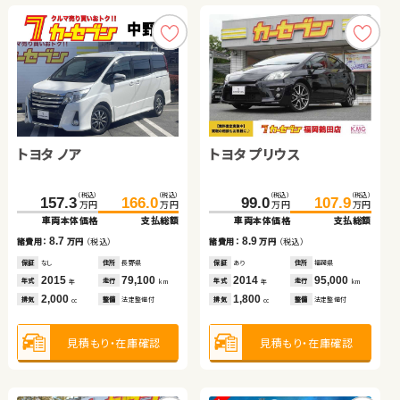
トヨタ ノア
ダイハツ タント
ダイハツ タント
トヨタ プリウス
トヨタ アルファード
スバル フォレスター
（税込）
（税込）
（税込）
（税込）
（税込）
（税込）
（税込）
（税込）
（税込）
（税込）
（税込）
（税込）
157.3
90.1
46.6
166.0
97.5
54.8
102.3
207.6
99.0
107.9
221.3
119.9
万円
万円
万円
万円
万円
万円
万円
万円
万円
万円
万円
万円
車両本体価格
車両本体価格
車両本体価格
支払総額
支払総額
支払総額
車両本体価格
車両本体価格
車両本体価格
支払総額
支払総額
支払総額
8.7
7.4
8.2
8.9
17.6
13.7
諸費用：
諸費用：
諸費用：
万円
万円
万円
（税込）
（税込）
（税込）
諸費用：
諸費用：
諸費用：
万円
万円
万円
（税込）
（税込）
（税込）
保証
保証
保証
なし
あり
あり
住所
住所
住所
長野県
福島県
青森県
保証
保証
保証
あり
なし
あり
住所
住所
住所
福岡県
福島県
埼玉県
2015
2015
2019
79,100
50,400
98,400
2014
2009
2017
95,000
54,400
20,500
年式
年式
年式
走行
走行
走行
年式
年式
年式
走行
走行
走行
年
年
年
km
km
km
年
年
年
km
km
km
2,000
660
660
1,800
3,500
2,000
排気
排気
排気
整備
整備
整備
法定整備付
なし
法定整備付
排気
排気
排気
整備
整備
整備
法定整備付
なし
なし
cc
cc
cc
cc
cc
cc
見積もり・在庫確認
見積もり・在庫確認
見積もり・在庫確認
見積もり・在庫確認
見積もり・在庫確認
見積もり・在庫確認