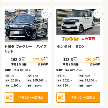
トヨタ ヴォクシー ハイブ
日産 エクストレイル
トヨタ ヴェルファイア
ホンダ Ｎ ＢＯＸ
スズキ ワゴンＲ
スバル フォレスター ハイ
リッド
ブリッド
（税込）
（税込）
（税込）
（税込）
（税込）
（税込）
（税込）
（税込）
（税込）
（税込）
（税込）
（税込）
163.0
779.7
50.1
177.5
797.0
59.1
306.8
113.3
38.4
120.0
319.9
48.7
万円
万円
万円
万円
万円
万円
万円
万円
万円
万円
万円
万円
車両本体価格
車両本体価格
車両本体価格
支払総額
支払総額
支払総額
車両本体価格
車両本体価格
車両本体価格
支払総額
支払総額
支払総額
14.5
9.0
17.3
6.7
10.3
13.1
諸費用：
諸費用：
諸費用：
万円
万円
万円
（税込）
（税込）
（税込）
諸費用：
諸費用：
諸費用：
万円
万円
万円
（税込）
（税込）
（税込）
保証
保証
保証
あり
なし
なし
住所
住所
住所
京都府
埼玉県
岡山県
保証
保証
保証
なし
なし
あり
住所
住所
住所
大分県
茨城県
岩手県
2018
2009
2024
105,500
102,400
3,900
2021
2013
2021
79,000
76,600
67,900
年式
年式
年式
走行
走行
走行
年式
年式
年式
走行
走行
走行
年
年
年
km
km
km
年
年
年
km
km
km
1,800
2,000
2,400
660
660
2,000
排気
排気
排気
整備
整備
整備
法定整備付
なし
法定整備付
排気
排気
排気
整備
整備
整備
法定整備付
法定整備付
法定整備付
cc
cc
cc
cc
cc
cc
見積もり・在庫確認
見積もり・在庫確認
見積もり・在庫確認
見積もり・在庫確認
見積もり・在庫確認
見積もり・在庫確認