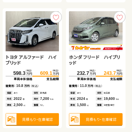
見積もり・在庫確認
トヨタ プリウス
トヨタ アクア
トヨタ アルファード ハイ
ホンダ フリード ハイブリ
ブリッド
ッド
ホンダ フィット
トヨタ ルーミー
（税込）
（税込）
（税込）
（税込）
（税込）
（税込）
（税込）
（税込）
179.7
187.7
211.6
223.8
598.3
609.1
232.7
243.7
万円
万円
万円
万円
万円
万円
万円
万円
車両本体価格
支払総額
車両本体価格
支払総額
車両本体価格
支払総額
車両本体価格
支払総額
（税込）
（税込）
（税込）
（税込）
8.0
12.2
109.5
123.7
131.2
138.0
10.8
11.0
諸費用：
万円
（税込）
諸費用：
万円
（税込）
諸費用：
万円
（税込）
諸費用：
万円
（税込）
万円
万円
万円
万円
車両本体価格
支払総額
車両本体価格
支払総額
保証
なし
住所
岡山県
保証
あり
住所
福島県
保証
あり
住所
群馬県
保証
あり
住所
埼玉県
2019
60,100
2021
17,600
2022
7,200
2024
19,600
14.2
6.8
諸費用：
万円
（税込）
年式
走行
年式
走行
諸費用：
万円
（税込）
年式
走行
年式
走行
年
km
年
km
年
km
年
km
1,800
1,500
2,500
1,500
排気
整備
法定整備付
排気
整備
なし
排気
整備
なし
排気
整備
法定整備付
cc
cc
cc
cc
保証
あり
住所
埼玉県
保証
あり
住所
青森県
2019
38,600
2019
43,000
年式
走行
年式
走行
年
km
年
km
1,400
1,000
見積もり・在庫確認
見積もり・在庫確認
排気
整備
法定整備付
排気
整備
法定整備付
見積もり・在庫確認
見積もり・在庫確認
cc
cc