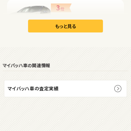
3
位
日産
リーフ
もっと見る
オープン
1
位
マイバッハ車の関連情報
ダイハツ
コペン
マイバッハ車の査定実績
2
位
マツダ
ロードスター