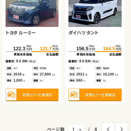
スズキ ワゴンＲ
トヨタ ルーミー
ダイハツ タント
ホンダ Ｎ ＢＯＸ
トヨタ ノア ハイブリッド
（税込）
（税込）
（税込）
（税込）
（税込）
（税込）
80.1
86.5
122.3
131.7
156.5
164.5
万円
万円
万円
万円
万円
万円
車両本体価格
支払総額
車両本体価格
支払総額
車両本体価格
支払総額
（税込）
（税込）
（税込）
（税込）
6.4
44.6
49.8
391.4
399.7
9.4
8.0
諸費用：
万円
（税込）
諸費用：
万円
（税込）
諸費用：
万円
（税込）
万円
万円
万円
万円
車両本体価格
支払総額
車両本体価格
支払総額
保証
あり
住所
群馬県
保証
あり
住所
群馬県
保証
あり
住所
福島県
2017
50,600
2018
27,900
2021
16,100
5.2
8.3
年式
走行
諸費用：
万円
（税込）
諸費用：
万円
（税込）
年式
走行
年式
走行
年
km
年
km
年
km
650
1,000
660
排気
整備
なし
排気
整備
なし
排気
整備
なし
cc
cc
cc
保証
あり
住所
青森県
保証
なし
住所
岡山県
2020
152,300
2022
38,300
年式
走行
年式
走行
年
km
年
km
660
1,800
見積もり・在庫確認
排気
整備
法定整備付
排気
整備
なし
見積もり・在庫確認
見積もり・在庫確認
cc
cc
見積もり・在庫確認
見積もり・在庫確認
ページ数
/
4