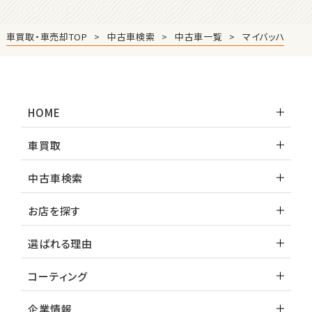
3
位
車買取・車売却TOP
中古車検索
中古車一覧
マイバッハ
ホンダ
S660
HOME
ステーションワゴン
車買取
1
位
中古車検索
スバル
レヴォーグ
お店を探す
選ばれる理由
2
位
コーティング
スバル
レガシィツーリングワゴン
企業情報