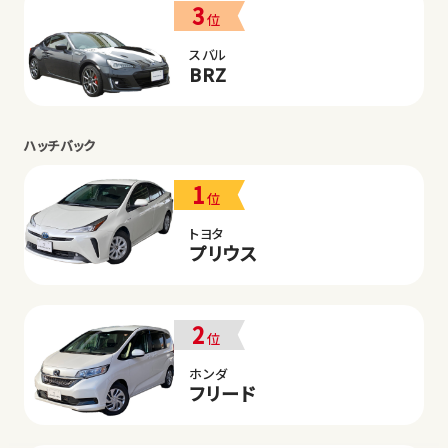
3
位
スバル
BRZ
ハッチバック
1
位
トヨタ
プリウス
2
位
ホンダ
フリード