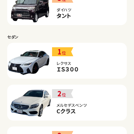
ダイハツ
タント
セダン
1
位
レクサス
ＩＳ３００
2
位
メルセデスベンツ
Cクラス