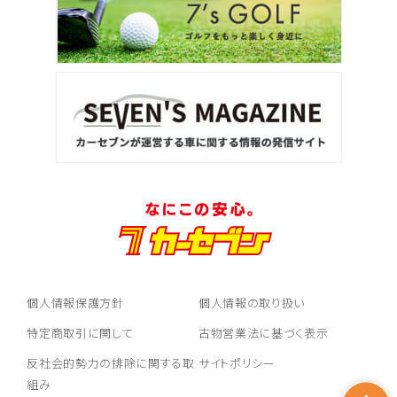
3
位
トヨタ
ヴォクシー
ＳＵＶ・クロカン
1
位
トヨタ
ヤリスクロス
個人情報保護方針
個人情報の取り扱い
2
特定商取引に関して
古物営業法に基づく表示
位
反社会的勢力の排除に関する取
サイトポリシー
トヨタ
ハリアー
組み