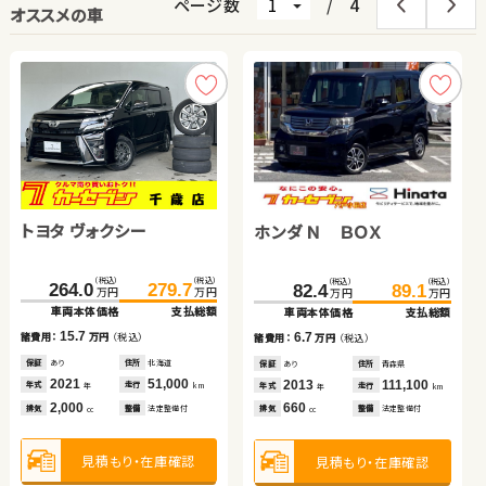
ページ数
/
4
オススメの車
トヨタ ヴォクシー
日産 エクストレイル
ホンダ フリード＋ ハイブ
トヨタ ヴォクシー
日産 エクストレイル
ダイハツ ムーヴ キャンバ
ホンダ Ｎ ＢＯＸ
リッド
ス
日産 セレナ
（税込）
（税込）
（税込）
（税込）
（税込）
（税込）
（税込）
（税込）
（税込）
（税込）
（税込）
（税込）
（税込）
（税込）
264.0
159.5
213.0
264.0
279.7
164.8
218.0
279.7
108.0
64.9
127.3
69.9
82.4
89.1
万円
万円
万円
万円
万円
万円
万円
万円
万円
万円
万円
万円
万円
万円
車両本体価格
車両本体価格
車両本体価格
車両本体価格
支払総額
支払総額
支払総額
支払総額
車両本体価格
車両本体価格
支払総額
支払総額
車両本体価格
支払総額
（税込）
（税込）
15.7
5.3
5.0
15.7
19.3
5.0
315.0
320.5
6.7
諸費用：
諸費用：
諸費用：
諸費用：
万円
万円
万円
万円
（税込）
（税込）
（税込）
（税込）
諸費用：
諸費用：
万円
万円
（税込）
（税込）
諸費用：
万円
（税込）
万円
万円
車両本体価格
支払総額
保証
保証
保証
保証
あり
あり
あり
あり
住所
住所
住所
住所
北海道
北海道
宮城県
北海道
保証
保証
あり
なし
住所
住所
千葉県
徳島県
保証
あり
住所
青森県
2021
2018
2023
2021
51,000
74,000
63,900
51,000
2014
2018
59,000
119,800
2013
111,100
5.5
年式
年式
年式
年式
走行
走行
走行
走行
年式
年式
走行
走行
諸費用：
万円
（税込）
年式
走行
年
年
年
年
km
km
km
km
年
年
km
km
年
km
2,000
2,000
1,500
2,000
2,000
660
660
排気
排気
排気
排気
整備
整備
整備
整備
法定整備付
法定整備付
法定整備付
法定整備付
排気
排気
整備
整備
法定整備付
法定整備付
排気
整備
法定整備付
cc
cc
cc
cc
cc
cc
cc
保証
なし
住所
千葉県
2023
18,200
年式
走行
年
km
2,000
見積もり・在庫確認
見積もり・在庫確認
見積もり・在庫確認
見積もり・在庫確認
見積もり・在庫確認
見積もり・在庫確認
排気
整備
法定整備付
見積もり・在庫確認
cc