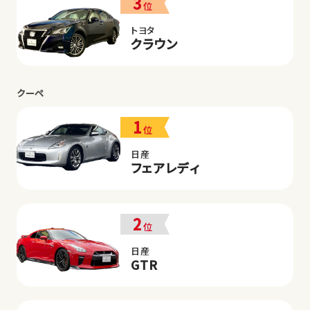
3
位
トヨタ
クラウン
クーペ
1
位
日産
フェアレディ
2
位
日産
GTR