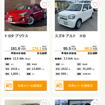
スズキ スイフト
ダイハツ ムーヴ
トヨタ プリウス
スズキ アルト ＨＢ
トヨタ アルファード
トヨタ ヴェルファイア ハ
（税込）
（税込）
（税込）
（税込）
（税込）
（税込）
（税込）
（税込）
199.9
204.9
117.6
125.7
161.6
174.1
95.5
98.8
万円
万円
万円
万円
万円
万円
万円
万円
イブリッド
車両本体価格
支払総額
車両本体価格
支払総額
車両本体価格
支払総額
車両本体価格
支払総額
（税込）
（税込）
（税込）
（税込）
5.0
8.1
293.8
310.2
265.6
279.9
12.5
3.3
諸費用：
万円
（税込）
諸費用：
万円
（税込）
諸費用：
万円
（税込）
諸費用：
万円
（税込）
万円
万円
万円
万円
車両本体価格
支払総額
車両本体価格
支払総額
保証
あり
住所
徳島県
保証
あり
住所
群馬県
保証
あり
住所
福島県
保証
あり
住所
青森県
2021
30,600
2019
20,500
2016
23,800
2022
35,200
16.4
14.3
年式
走行
年式
走行
諸費用：
万円
（税込）
諸費用：
万円
（税込）
年式
走行
年式
走行
年
km
年
km
年
km
年
km
1,400
660
1,800
660
排気
整備
法定整備付
排気
整備
なし
排気
整備
なし
排気
整備
法定整備付
cc
cc
cc
cc
保証
なし
住所
東京都
保証
あり
住所
岩手県
2017
21,800
2016
62,500
年式
走行
年式
走行
年
km
年
km
3,500
2,500
見積もり・在庫確認
見積もり・在庫確認
排気
整備
なし
排気
整備
法定整備付
見積もり・在庫確認
見積もり・在庫確認
cc
cc
見積もり・在庫確認
見積もり・在庫確認