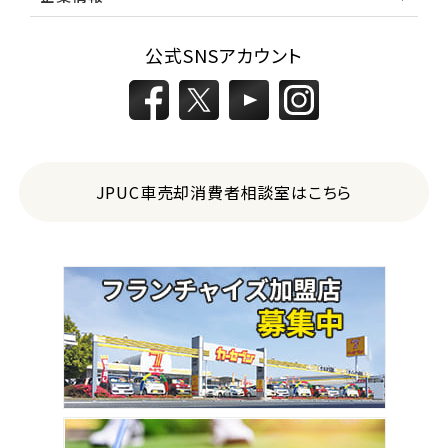
3
公式SNSアカウント
位
トヨタ
カローラフィールダー
ミニバン・1ＢＯＸ
JPUC車売却消費者相談室はこちら
1
位
ホンダ
ステップワゴン
2
位
トヨタ
アルファード