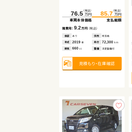
（税込）
（税込）
（税込）
（税込）
（税込）
（税込）
313.8
110.0
76.5
121.8
324.9
85.7
万円
万円
万円
万円
万円
万円
車両本体価格
車両本体価格
車両本体価格
支払総額
支払総額
支払総額
9.2
11.8
11.1
諸費用：
諸費用：
諸費用：
万円
万円
万円
（税込）
（税込）
（税込）
保証
保証
保証
あり
あり
あり
住所
住所
住所
埼玉県
埼玉県
福島県
2019
2016
2026
72,300
82,100
100
年式
年式
年式
走行
走行
走行
年
年
年
km
km
km
660
1,800
1,500
排気
排気
排気
整備
整備
整備
法定整備付
法定整備付
なし
cc
cc
cc
見積もり・在庫確認
見積もり・在庫確認
見積もり・在庫確認