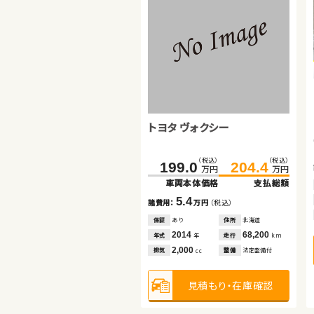
スズキ ジムニー
スズキ ワゴンＲ スティングレ
ー
（税込）
（税込）
（税込）
（税込）
116.0
82.0
125.8
91.0
万円
万円
万円
万円
車両本体価格
車両本体価格
支払総額
支払総額
トヨタ ヴォクシー
9.0
9.8
諸費用：
諸費用：
万円
万円
（税込）
（税込）
保証
保証
なし
あり
住所
住所
富山県
岩手県
（税込）
（税込）
199.0
204.4
2011
2018
74,400
35,000
年式
年式
走行
走行
年
年
km
km
万円
万円
660
660
排気
排気
整備
整備
法定整備付
法定整備付
cc
cc
車両本体価格
支払総額
5.4
諸費用：
万円
（税込）
見積もり・在庫確認
見積もり・在庫確認
保証
あり
住所
北海道
2014
68,200
年式
走行
年
km
2,000
排気
整備
法定整備付
cc
見積もり・在庫確認