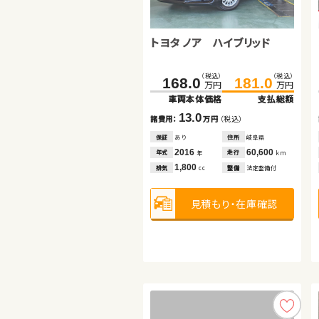
スバル フォレスター
トヨタ ノア ハイブリッド
スズキ アルト ＨＢ
（税込）
（税込）
300.0
315.5
万円
万円
車両本体価格
支払総額
（税込）
（税込）
（税込）
（税込）
168.0
49.0
181.0
55.9
15.5
諸費用：
万円
（税込）
万円
万円
万円
万円
車両本体価格
車両本体価格
支払総額
支払総額
保証
あり
住所
埼玉県
2023
21,400
13.0
6.9
年式
走行
年
km
諸費用：
諸費用：
万円
万円
（税込）
（税込）
1,800
排気
整備
法定整備付
cc
保証
保証
あり
あり
住所
住所
岐阜県
京都府
2016
2016
60,600
15,000
年式
年式
走行
走行
年
年
km
km
見積もり・在庫確認
1,800
660
排気
排気
整備
整備
法定整備付
法定整備付
cc
cc
見積もり・在庫確認
見積もり・在庫確認