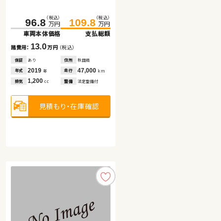
日産 エクストレイル
（税込）
（税込）
（税込）
（税込）
136.0
96.8
109.8
153.8
万円
万円
万円
万円
車両本体価格
車両本体価格
支払総額
支払総額
（税込）
（税込）
60.2
75.8
13.0
17.8
諸費用：
諸費用：
万円
万円
（税込）
（税込）
万円
万円
車両本体価格
支払総額
保証
保証
あり
なし
住所
住所
秋田県
福島県
2019
2021
47,000
20,800
15.6
年式
年式
走行
走行
年
年
km
km
諸費用：
万円
（税込）
1,200
1,000
排気
排気
整備
整備
法定整備付
法定整備付
cc
cc
保証
あり
住所
埼玉県
2015
79,600
年式
走行
年
km
見積もり・在庫確認
見積もり・在庫確認
2,000
排気
整備
法定整備付
cc
見積もり・在庫確認