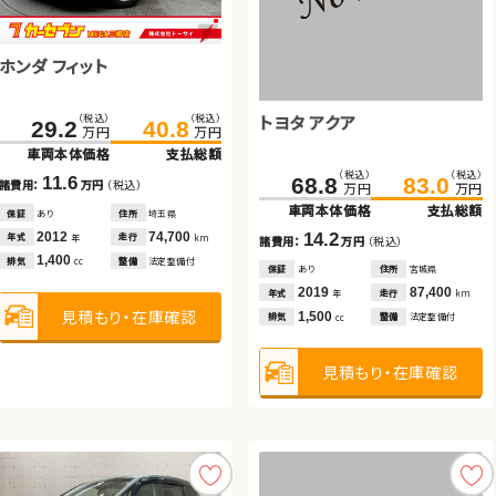
ダイハツ タント
日産 セレナ
ホンダ フィット
ダイハツ ムーヴ
日産 セレナ
（税込）
（税込）
（税込）
（税込）
140.5
148.5
241.5
256.8
万円
万円
万円
万円
車両本体価格
支払総額
車両本体価格
支払総額
トヨタ アクア
（税込）
（税込）
（税込）
（税込）
（税込）
（税込）
106.8
29.2
113.5
40.8
130.9
139.7
8.0
15.3
諸費用：
万円
（税込）
諸費用：
万円
（税込）
万円
万円
万円
万円
万円
万円
車両本体価格
車両本体価格
支払総額
支払総額
車両本体価格
支払総額
保証
あり
住所
埼玉県
保証
あり
住所
埼玉県
（税込）
（税込）
68.8
83.0
2019
28,000
2021
32,800
11.6
6.7
8.8
年式
走行
年式
走行
年
km
年
km
諸費用：
諸費用：
万円
万円
（税込）
（税込）
諸費用：
万円
（税込）
万円
万円
660
2,000
排気
整備
なし
排気
整備
法定整備付
cc
cc
車両本体価格
支払総額
保証
保証
あり
なし
住所
住所
埼玉県
埼玉県
保証
なし
住所
岡山県
2012
2021
74,700
11,100
2016
63,900
14.2
年式
年式
走行
走行
年式
走行
年
年
km
km
年
km
諸費用：
万円
（税込）
見積もり・在庫確認
見積もり・在庫確認
1,400
660
2,000
排気
排気
整備
整備
法定整備付
なし
排気
整備
なし
cc
cc
cc
保証
あり
住所
宮城県
2019
87,400
年式
走行
年
km
見積もり・在庫確認
見積もり・在庫確認
見積もり・在庫確認
1,500
排気
整備
法定整備付
cc
見積もり・在庫確認