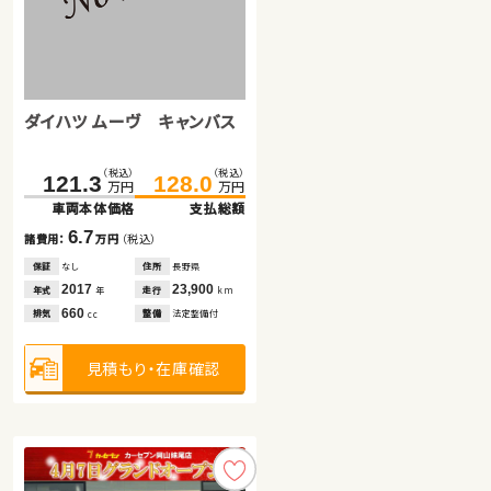
トヨタ プリウス
日産 エクストレイル
（税込）
（税込）
180.1
190.3
万円
万円
車両本体価格
支払総額
ダイハツ ムーヴ キャンバス
（税込）
（税込）
108.0
127.3
10.2
諸費用：
万円
（税込）
万円
万円
車両本体価格
支払総額
保証
なし
住所
福島県
（税込）
（税込）
121.3
128.0
2016
19,500
19.3
年式
走行
年
km
諸費用：
万円
（税込）
万円
万円
1,800
排気
整備
なし
cc
車両本体価格
支払総額
保証
あり
住所
千葉県
2014
59,000
6.7
年式
走行
年
km
諸費用：
万円
（税込）
見積もり・在庫確認
2,000
排気
整備
法定整備付
cc
保証
なし
住所
長野県
2017
23,900
年式
走行
年
km
見積もり・在庫確認
660
排気
整備
法定整備付
cc
見積もり・在庫確認