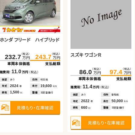
トヨタ アルファード ハイブリ
ッド
ダイハツ タント
トヨタ アルファード ハイブリ
（税込）
（税込）
543.8
559.1
万円
万円
ッド
車両本体価格
支払総額
ホンダ フリード ハイブリッド
ホンダ Ｎ ＢＯＸ
（税込）
（税込）
（税込）
（税込）
72.7
77.9
562.1
579.7
15.3
諸費用：
万円
（税込）
万円
万円
万円
万円
車両本体価格
支払総額
車両本体価格
支払総額
保証
あり
住所
群馬県
スズキ ワゴンＲ
（税込）
（税込）
（税込）
（税込）
232.7
243.7
70.9
79.8
2023
46,000
5.2
17.6
年式
走行
年
km
諸費用：
万円
（税込）
諸費用：
万円
（税込）
万円
万円
万円
万円
2,500
排気
整備
なし
cc
車両本体価格
支払総額
車両本体価格
支払総額
保証
なし
住所
岡山県
保証
あり
住所
北海道
（税込）
（税込）
86.0
97.4
2015
56,200
2025
16,000
11.0
8.9
年式
走行
年式
走行
年
km
年
km
諸費用：
万円
（税込）
諸費用：
万円
（税込）
万円
万円
見積もり・在庫確認
660
2,500
排気
整備
法定整備付
排気
整備
法定整備付
cc
cc
車両本体価格
支払総額
保証
あり
住所
埼玉県
保証
あり
住所
宮城県
2024
19,600
2014
76,900
11.4
年式
走行
年式
走行
年
km
年
km
諸費用：
万円
（税込）
見積もり・在庫確認
見積もり・在庫確認
1,500
660
排気
整備
法定整備付
排気
整備
法定整備付
cc
cc
保証
あり
住所
愛知県
2022
50,000
年式
走行
年
km
見積もり・在庫確認
見積もり・在庫確認
660
排気
整備
法定整備付
cc
見積もり・在庫確認