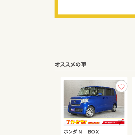
オススメの車
ホンダ Ｎ ＢＯＸ
トヨタ プリウス
ホンダ フリード ハイブリッド