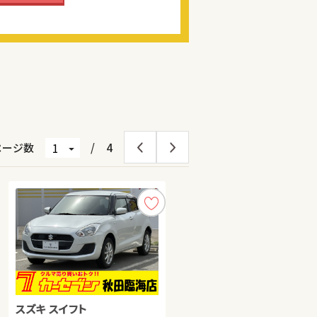
ページ数
/
4
スズキ スイフト
トヨタ ルーミー