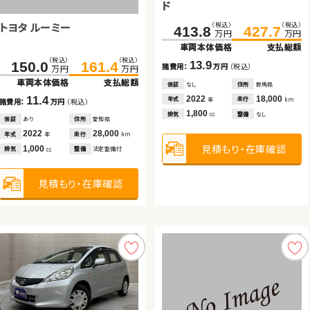
リッド
ド
ッド
トヨタ ルーミー
スズキ スイフト
（税込）
（税込）
（税込）
（税込）
（税込）
（税込）
（税込）
（税込）
（税込）
（税込）
（税込）
（税込）
225.8
147.6
445.0
238.0
160.0
459.4
413.8
291.6
67.6
427.7
304.9
75.6
万円
万円
万円
万円
万円
万円
万円
万円
万円
万円
万円
万円
車両本体価格
車両本体価格
車両本体価格
支払総額
支払総額
支払総額
車両本体価格
車両本体価格
車両本体価格
支払総額
支払総額
支払総額
（税込）
（税込）
（税込）
（税込）
150.0
161.4
185.0
195.6
12.2
12.4
14.4
13.9
13.3
8.0
諸費用：
諸費用：
諸費用：
万円
万円
万円
（税込）
（税込）
（税込）
諸費用：
諸費用：
諸費用：
万円
万円
万円
（税込）
（税込）
（税込）
万円
万円
万円
万円
車両本体価格
支払総額
車両本体価格
支払総額
保証
保証
保証
あり
なし
あり
住所
住所
住所
福島県
埼玉県
岩手県
保証
保証
保証
なし
あり
なし
住所
住所
住所
群馬県
福島県
群馬県
2015
2019
2020
98,300
27,700
85,600
2022
2021
2018
18,000
24,700
41,600
11.4
10.6
年式
年式
年式
走行
走行
走行
年式
年式
年式
走行
走行
走行
年
年
年
km
km
km
年
年
年
km
km
km
諸費用：
万円
（税込）
諸費用：
万円
（税込）
2,500
1,500
2,500
1,800
2,000
660
排気
排気
排気
整備
整備
整備
法定整備付
なし
法定整備付
排気
排気
排気
整備
整備
整備
なし
なし
なし
cc
cc
cc
cc
cc
cc
保証
あり
住所
愛知県
保証
あり
住所
熊本県
2022
28,000
2019
16,200
年式
走行
年式
走行
年
km
年
km
見積もり・在庫確認
見積もり・在庫確認
見積もり・在庫確認
見積もり・在庫確認
見積もり・在庫確認
見積もり・在庫確認
1,000
1,400
排気
整備
法定整備付
排気
整備
法定整備付
cc
cc
見積もり・在庫確認
見積もり・在庫確認