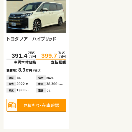
スズキ ジムニー
トヨタ アクア
（税込）
（税込）
239.7
245.4
万円
万円
車両本体価格
支払総額
トヨタ ノア ハイブリッド
（税込）
（税込）
141.6
153.8
5.7
諸費用：
万円
（税込）
万円
万円
車両本体価格
支払総額
保証
なし
住所
岡山県
（税込）
（税込）
391.4
399.7
2020
23,300
12.2
年式
走行
年
km
諸費用：
万円
（税込）
万円
万円
660
排気
整備
法定整備付
cc
車両本体価格
支払総額
保証
なし
住所
福島県
2021
34,400
8.3
年式
走行
年
km
諸費用：
万円
（税込）
見積もり・在庫確認
1,500
排気
整備
なし
cc
保証
なし
住所
岡山県
2022
38,300
年式
走行
年
km
見積もり・在庫確認
1,800
排気
整備
なし
cc
見積もり・在庫確認