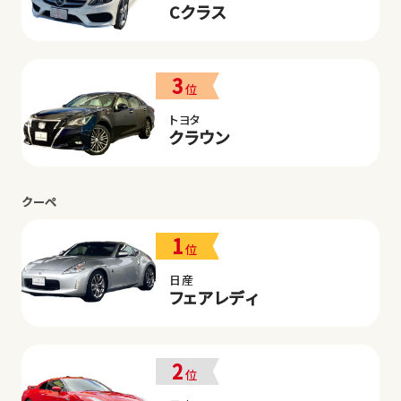
Cクラス
3
位
トヨタ
クラウン
クーペ
1
位
日産
フェアレディ
2
位