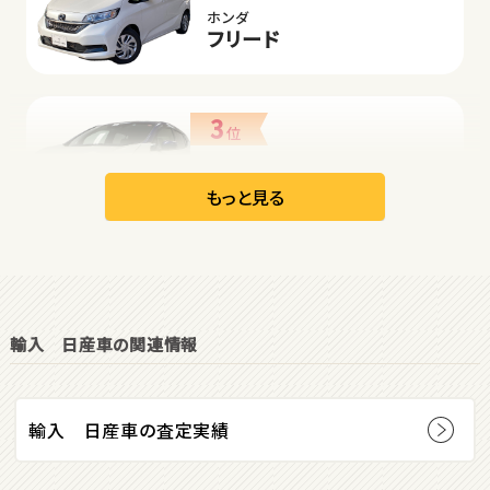
ホンダ
フリード
3
位
日産
リーフ
もっと見る
オープン
1
位
輸入 日産車の関連情報
ダイハツ
コペン
輸入 日産車の査定実績
2
位