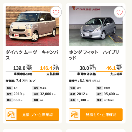
見積もり・在庫確認
見積もり・在庫確認
ダイハツ ムーヴ キャンバ
スズキ スイフト
ホンダ フィット ハイブリ
トヨタ ヴェルファイア
ス
ッド
（税込）
（税込）
（税込）
（税込）
（税込）
（税込）
（税込）
（税込）
139.0
108.2
146.4
119.8
212.7
38.0
227.5
46.1
万円
万円
万円
万円
万円
万円
万円
万円
車両本体価格
車両本体価格
支払総額
支払総額
車両本体価格
車両本体価格
支払総額
支払総額
ホンダ フィット
日産 エクストレイル ハイ
7.4
11.6
8.1
14.8
諸費用：
諸費用：
万円
万円
（税込）
（税込）
諸費用：
諸費用：
万円
万円
（税込）
（税込）
ブリッド
保証
保証
あり
あり
住所
住所
埼玉県
埼玉県
保証
保証
あり
なし
住所
住所
岐阜県
埼玉県
（税込）
（税込）
（税込）
（税込）
2019
2016
32,000
71,100
2012
2015
95,400
53,300
156.0
164.6
161.2
169.7
年式
年式
走行
走行
年式
年式
走行
走行
年
年
km
km
年
年
km
km
万円
万円
万円
万円
660
1,600
1,300
2,500
車両本体価格
支払総額
車両本体価格
支払総額
排気
排気
整備
整備
なし
法定整備付
排気
排気
整備
整備
法定整備付
なし
cc
cc
cc
cc
8.6
8.5
諸費用：
万円
（税込）
諸費用：
万円
（税込）
見積もり・在庫確認
見積もり・在庫確認
見積もり・在庫確認
見積もり・在庫確認
保証
あり
住所
長野県
保証
なし
住所
岡山県
2024
22,600
2018
49,200
年式
走行
年式
走行
年
km
年
km
1,500
2,000
排気
整備
法定整備付
排気
整備
法定整備付
cc
cc