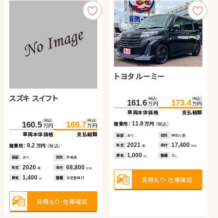
見積もり・在庫確認
見積もり・在庫確認
トヨタ プリウス
トヨタ ルーミー
ダイハツ ムーヴ
スズキ スイフト
（税込）
（税込）
（税込）
（税込）
（税込）
（税込）
79.7
87.3
161.6
100.1
173.4
106.4
万円
万円
万円
万円
万円
万円
車両本体価格
支払総額
車両本体価格
車両本体価格
支払総額
支払総額
スズキ ワゴンＲ
スズキ アルト ＨＢ
（税込）
（税込）
7.6
11.8
6.3
160.5
169.7
諸費用：
万円
（税込）
諸費用：
諸費用：
万円
万円
（税込）
（税込）
万円
万円
車両本体価格
支払総額
保証
なし
住所
岡山県
保証
保証
あり
あり
住所
住所
神奈川県
埼玉県
（税込）
（税込）
54.6
59.8
（税込）
（税込）
万円
万円
2013
86,500
2021
2015
17,400
46,900
9.2
29.7
34.8
年式
走行
年式
年式
走行
走行
諸費用：
万円
（税込）
年
km
年
年
km
km
万円
万円
車両本体価格
支払総額
1,800
1,000
660
車両本体価格
支払総額
排気
整備
法定整備付
排気
排気
整備
整備
なし
なし
cc
cc
cc
保証
あり
住所
茨城県
5.2
諸費用：
万円
（税込）
2020
68,800
5.1
年式
走行
諸費用：
万円
（税込）
年
km
保証
あり
住所
青森県
1,400
見積もり・在庫確認
見積もり・在庫確認
見積もり・在庫確認
排気
整備
法定整備付
cc
保証
なし
住所
岡山県
2018
69,100
年式
走行
年
km
2020
184,400
年式
走行
年
km
660
排気
整備
法定整備付
cc
660
見積もり・在庫確認
排気
整備
法定整備付
cc