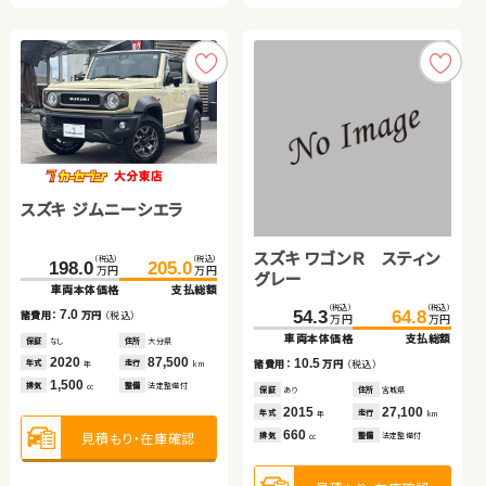
見積もり・在庫確認
スズキ ジムニーシエラ
ホンダ フリード
トヨタ ルーミー
トヨタ ヴォクシー
スズキ ワゴンＲ スティン
（税込）
（税込）
（税込）
（税込）
198.0
205.0
171.6
183.9
万円
万円
万円
万円
グレー
車両本体価格
支払総額
車両本体価格
支払総額
日産 エクストレイル
（税込）
（税込）
（税込）
（税込）
（税込）
（税込）
7.0
12.3
250.0
87.0
259.8
98.0
54.3
64.8
諸費用：
万円
（税込）
諸費用：
万円
（税込）
万円
万円
万円
万円
万円
万円
車両本体価格
車両本体価格
支払総額
支払総額
車両本体価格
支払総額
保証
なし
住所
大分県
保証
あり
住所
埼玉県
（税込）
（税込）
2020
87,500
2017
33,700
11.0
9.8
10.5
358.0
369.9
年式
走行
年式
走行
諸費用：
諸費用：
万円
万円
（税込）
（税込）
諸費用：
万円
（税込）
年
km
年
km
万円
万円
1,500
1,500
車両本体価格
支払総額
排気
整備
法定整備付
排気
整備
なし
cc
cc
保証
保証
あり
あり
住所
住所
山梨県
岡山県
保証
あり
住所
宮城県
2018
2019
51,500
51,400
2015
27,100
11.9
年式
年式
走行
走行
年式
走行
諸費用：
万円
（税込）
年
年
km
km
年
km
1,000
2,000
660
見積もり・在庫確認
見積もり・在庫確認
排気
排気
整備
整備
法定整備付
法定整備付
排気
整備
法定整備付
cc
cc
cc
保証
あり
住所
岡山県
2023
18,000
年式
走行
年
km
1,500
排気
整備
法定整備付
cc