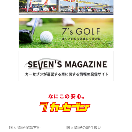
2
位
トヨタ
アルファード
3
位
トヨタ
ヴォクシー
ＳＵＶ・クロカン
1
位
トヨタ
ヤリスクロス
個人情報保護方針
個人情報の取り扱い