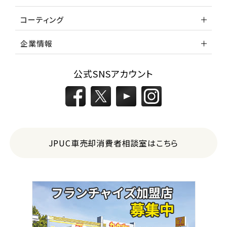
位
コーティング
スバル
レガシィツーリングワゴン
企業情報
3
公式SNSアカウント
位
トヨタ
カローラフィールダー
ミニバン・1ＢＯＸ
JPUC車売却消費者相談室はこちら
1
位
ホンダ
ステップワゴン