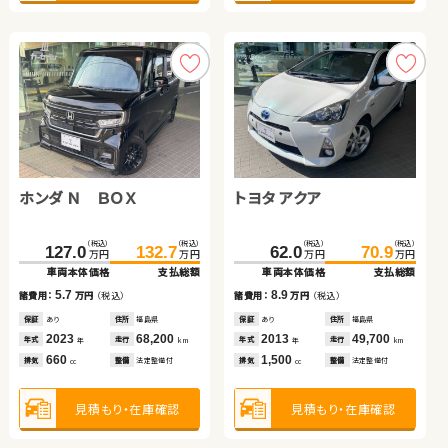
見積もり・在庫確認
見積もり・在庫確認
ホンダ Ｎ ＢＯＸ
ホンダ Ｎ ＢＯＸ
トヨタ アクア
トヨタ ノア
日産 セレナ
トヨタ アクア
（税込）
（税込）
（税込）
（税込）
（税込）
（税込）
（税込）
（税込）
127.0
119.1
132.7
129.9
162.5
62.0
179.9
70.9
万円
万円
万円
万円
万円
万円
万円
万円
車両本体価格
車両本体価格
支払総額
支払総額
車両本体価格
車両本体価格
支払総額
支払総額
（税込）
（税込）
（税込）
（税込）
5.7
10.8
8.9
17.4
223.6
235.9
91.6
103.8
諸費用：
諸費用：
万円
万円
（税込）
（税込）
諸費用：
諸費用：
万円
万円
（税込）
（税込）
万円
万円
万円
万円
車両本体価格
支払総額
車両本体価格
支払総額
保証
保証
あり
あり
住所
住所
福島県
岩手県
保証
保証
あり
あり
住所
住所
福島県
岩手県
2023
2019
68,200
73,400
2013
2019
49,700
89,200
12.3
12.2
年式
年式
走行
走行
年式
年式
走行
走行
諸費用：
万円
（税込）
諸費用：
万円
（税込）
年
年
km
km
年
年
km
km
660
660
1,500
2,000
排気
排気
整備
整備
法定整備付
法定整備付
排気
排気
整備
整備
法定整備付
法定整備付
cc
cc
cc
cc
保証
あり
住所
岩手県
保証
あり
住所
埼玉県
2021
79,600
2015
21,200
年式
走行
年式
走行
年
km
年
km
2,000
1,490
見積もり・在庫確認
見積もり・在庫確認
見積もり・在庫確認
見積もり・在庫確認
排気
整備
法定整備付
排気
整備
なし
cc
cc