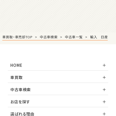
マツダ
ロードスター
3
位
車買取・車売却TOP
中古車検索
中古車一覧
輸入 日産
ホンダ
S660
HOME
ステーションワゴン
車買取
1
位
中古車検索
スバル
レヴォーグ
お店を探す
選ばれる理由
2