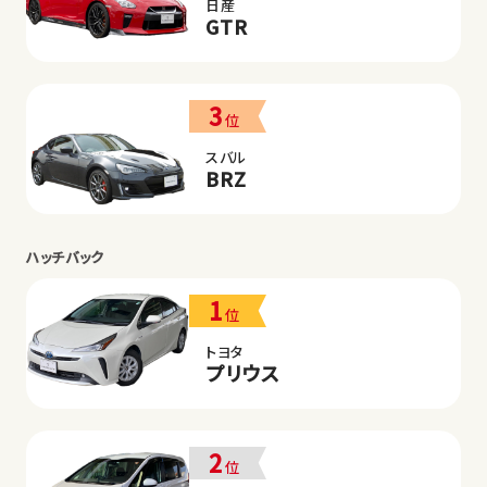
日産
GTR
3
位
スバル
BRZ
ハッチバック
1
位
トヨタ
プリウス
2
位