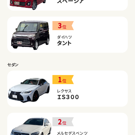
スペーシア
3
位
ダイハツ
タント
セダン
1
位
レクサス
ＩＳ３００
2
位
メルセデスベンツ