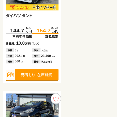
スズキ ジムニー
トヨタ アルファード ハイブリ
ッド
ダイハツ タント
（税込）
（税込）
（税込）
（税込）
163.8
172.6
610.0
621.7
万円
万円
万円
万円
車両本体価格
支払総額
車両本体価格
支払総額
（税込）
（税込）
144.7
154.7
8.8
11.7
諸費用：
万円
（税込）
諸費用：
万円
（税込）
万円
万円
車両本体価格
支払総額
保証
あり
住所
鹿児島県
保証
あり
住所
北海道
2020
46,300
10.0
2025
5,800
年式
走行
年式
走行
年
km
年
km
諸費用：
万円
（税込）
660
2,500
排気
整備
法定整備付
排気
整備
法定整備付
cc
cc
保証
なし
住所
大分県
2021
23,400
年式
走行
年
km
見積もり・在庫確認
見積もり・在庫確認
660
排気
整備
法定整備付
cc
見積もり・在庫確認