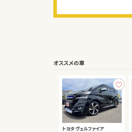
オススメの車
トヨタ ヴェルファイア
スズキ スイフト
日産 セレナ