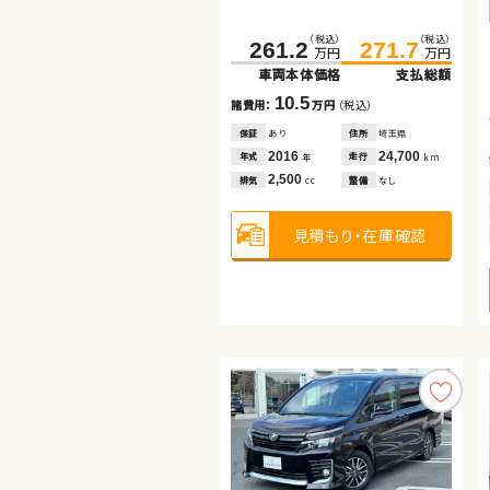
（税込）
（税込）
（税込）
（税込）
（税込）
（税込）
261.2
318.0
177.2
271.7
329.0
185.9
万円
万円
万円
万円
万円
万円
車両本体価格
車両本体価格
車両本体価格
支払総額
支払総額
支払総額
10.5
11.0
8.7
諸費用：
諸費用：
諸費用：
万円
万円
万円
（税込）
（税込）
（税込）
保証
保証
保証
あり
あり
あり
住所
住所
住所
埼玉県
山梨県
福島県
2016
2025
2017
24,700
4,500
53,400
年式
年式
年式
走行
走行
走行
年
年
年
km
km
km
2,500
1,370
2,000
排気
排気
排気
整備
整備
整備
なし
法定整備付
なし
cc
cc
cc
見積もり・在庫確認
見積もり・在庫確認
見積もり・在庫確認