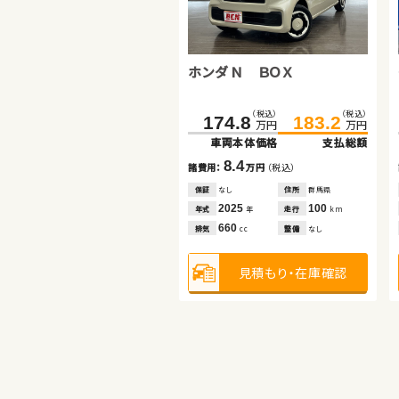
ダイハツ ムーヴ
トヨタ ヴォクシー
ホンダ Ｎ ＢＯＸ
（税込）
（税込）
（税込）
（税込）
146.1
153.0
217.1
229.9
万円
万円
万円
万円
車両本体価格
支払総額
車両本体価格
支払総額
（税込）
（税込）
174.8
183.2
6.9
12.8
諸費用：
万円
（税込）
諸費用：
万円
（税込）
万円
万円
車両本体価格
支払総額
保証
なし
住所
群馬県
保証
あり
住所
岩手県
2022
15,400
8.4
2017
72,600
年式
走行
年式
走行
年
km
年
km
諸費用：
万円
（税込）
660
2,000
排気
整備
なし
排気
整備
法定整備付
cc
cc
保証
なし
住所
群馬県
2025
100
年式
走行
年
km
見積もり・在庫確認
見積もり・在庫確認
660
排気
整備
なし
cc
見積もり・在庫確認