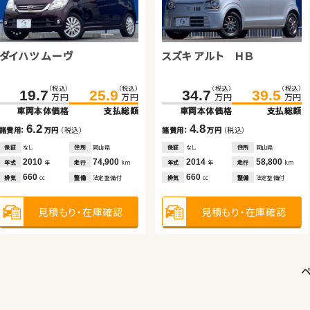
ホンダ フリード
トヨタ ノア
スズキ アルト ＨＢ
スズキ スイフト
ダイハツ ムーヴ
スズキ アルト ＨＢ
（税込）
（税込）
（税込）
（税込）
（税込）
（税込）
（税込）
（税込）
116.1
125.6
142.1
159.5
81.6
89.5
79.8
92.9
万円
万円
万円
万円
万円
万円
万円
万円
車両本体価格
支払総額
車両本体価格
支払総額
車両本体価格
支払総額
車両本体価格
支払総額
（税込）
（税込）
（税込）
（税込）
19.7
25.9
34.7
39.5
9.5
17.4
7.9
13.1
諸費用：
万円
（税込）
諸費用：
万円
（税込）
諸費用：
万円
（税込）
諸費用：
万円
（税込）
万円
万円
万円
万円
車両本体価格
支払総額
車両本体価格
支払総額
保証
あり
住所
神奈川県
保証
あり
住所
岩手県
保証
なし
住所
埼玉県
保証
あり
住所
鹿児島県
2015
11,700
2017
92,300
6.2
4.8
2021
3,900
2017
57,400
年式
走行
年式
走行
年式
走行
年式
走行
年
km
年
km
年
km
年
km
諸費用：
万円
（税込）
諸費用：
万円
（税込）
1,500
2,000
660
1,200
排気
整備
なし
排気
整備
法定整備付
排気
整備
なし
排気
整備
法定整備付
cc
cc
cc
cc
保証
なし
住所
岡山県
保証
なし
住所
岡山県
2010
74,900
2014
58,800
年式
走行
年式
走行
年
km
年
km
見積もり・在庫確認
見積もり・在庫確認
見積もり・在庫確認
見積もり・在庫確認
660
660
排気
整備
法定整備付
排気
整備
法定整備付
cc
cc
見積もり・在庫確認
見積もり・在庫確認