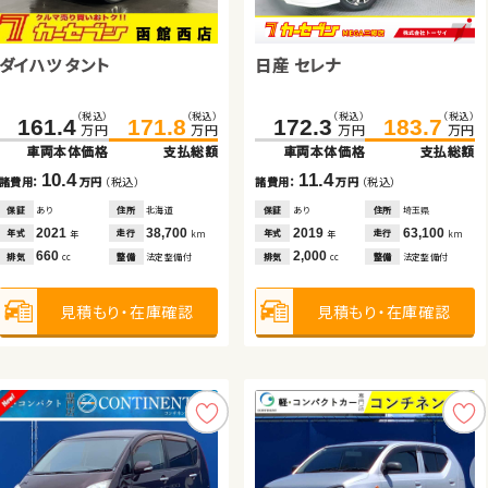
トヨタ ノア
トヨタ ルーミー
トヨタ プリウス
日産 エクストレイル
ダイハツ タント
日産 セレナ
（税込）
（税込）
（税込）
（税込）
（税込）
（税込）
（税込）
（税込）
307.7
322.0
98.6
109.7
140.0
151.0
202.3
212.4
万円
万円
万円
万円
万円
万円
万円
万円
車両本体価格
支払総額
車両本体価格
支払総額
車両本体価格
支払総額
車両本体価格
支払総額
（税込）
（税込）
（税込）
（税込）
161.4
171.8
172.3
183.7
14.3
11.1
11.0
10.1
諸費用：
万円
（税込）
諸費用：
万円
（税込）
諸費用：
万円
（税込）
諸費用：
万円
（税込）
万円
万円
万円
万円
車両本体価格
支払総額
車両本体価格
支払総額
保証
なし
住所
岡山県
保証
あり
住所
埼玉県
保証
あり
住所
山梨県
保証
あり
住所
茨城県
2022
19,400
2018
56,300
10.4
11.4
2016
80,700
2020
35,900
年式
走行
年式
走行
年式
走行
年式
走行
年
km
年
km
年
km
年
km
諸費用：
万円
（税込）
諸費用：
万円
（税込）
2,000
1,000
1,800
2,000
排気
整備
法定整備付
排気
整備
法定整備付
排気
整備
法定整備付
排気
整備
なし
cc
cc
cc
cc
保証
あり
住所
北海道
保証
あり
住所
埼玉県
2021
38,700
2019
63,100
年式
走行
年式
走行
年
km
年
km
見積もり・在庫確認
見積もり・在庫確認
見積もり・在庫確認
見積もり・在庫確認
660
2,000
排気
整備
法定整備付
排気
整備
法定整備付
cc
cc
見積もり・在庫確認
見積もり・在庫確認