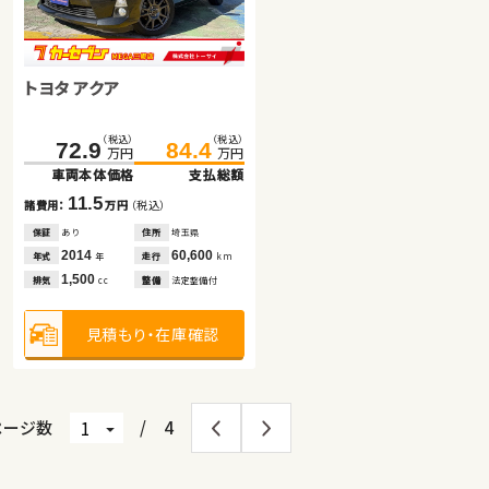
トヨタ ルーミー
トヨタ アクア
スズキ ワゴンＲ スティングレ
（税込）
（税込）
114.9
125.7
万円
万円
ー
車両本体価格
支払総額
（税込）
（税込）
（税込）
（税込）
72.9
84.4
41.3
48.0
10.8
諸費用：
万円
（税込）
万円
万円
万円
万円
車両本体価格
支払総額
車両本体価格
支払総額
保証
あり
住所
埼玉県
2020
61,100
11.5
6.7
年式
走行
年
km
諸費用：
万円
（税込）
諸費用：
万円
（税込）
1,000
排気
整備
法定整備付
cc
保証
あり
住所
埼玉県
保証
なし
住所
長野県
2014
60,600
2013
79,300
年式
走行
年式
走行
年
km
年
km
見積もり・在庫確認
1,500
660
排気
整備
法定整備付
排気
整備
なし
cc
cc
見積もり・在庫確認
見積もり・在庫確認
ページ数
/
4