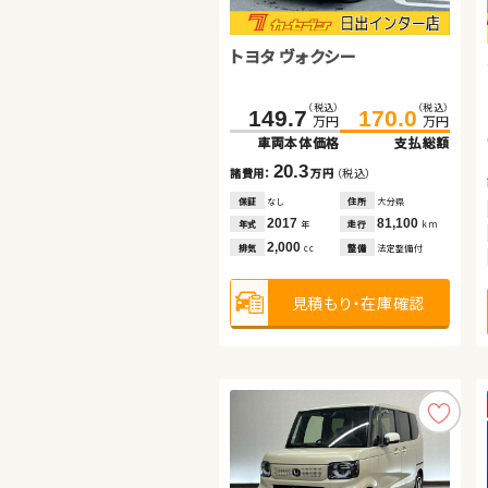
トヨタ ヴェルファイア ハイブ
トヨタ アクア
リッド
トヨタ ヴォクシー
（税込）
（税込）
（税込）
（税込）
445.0
459.4
109.8
121.5
万円
万円
万円
万円
車両本体価格
支払総額
車両本体価格
支払総額
（税込）
（税込）
149.7
170.0
万円
万円
14.4
11.7
諸費用：
万円
（税込）
諸費用：
万円
（税込）
車両本体価格
支払総額
保証
あり
住所
岩手県
保証
なし
住所
鳥取県
20.3
諸費用：
万円
（税込）
2020
85,600
2017
62,500
年式
走行
年式
走行
年
km
年
km
2,500
1,500
保証
なし
住所
大分県
排気
整備
法定整備付
排気
整備
法定整備付
cc
cc
2017
81,100
年式
走行
年
km
2,000
排気
整備
法定整備付
cc
見積もり・在庫確認
見積もり・在庫確認
見積もり・在庫確認