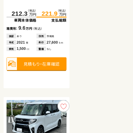
ッド
（税込）
（税込）
（税込）
（税込）
（税込）
（税込）
212.3
45.8
221.9
58.1
151.8
159.8
万円
万円
万円
万円
万円
万円
車両本体価格
車両本体価格
支払総額
支払総額
車両本体価格
支払総額
9.6
12.3
8.0
諸費用：
諸費用：
万円
万円
（税込）
（税込）
諸費用：
万円
（税込）
保証
保証
あり
あり
住所
住所
茨城県
福島県
保証
なし
住所
岩手県
2021
2015
27,600
50,500
2015
247,400
年式
年式
走行
走行
年式
走行
年
年
km
km
年
km
1,500
1,300
2,500
排気
排気
整備
整備
なし
法定整備付
排気
整備
法定整備付
cc
cc
cc
見積もり・在庫確認
見積もり・在庫確認
見積もり・在庫確認