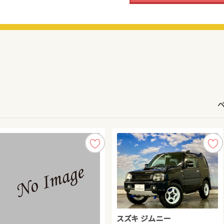
日産 エクストレイル
ホンダ Ｎ ＢＯＸ
スズキ ワゴンＲ
スズキ ジムニー
トヨタ プリウスＰＨＶ
スバル フォレスター
スバル フォレスター ハイブリ