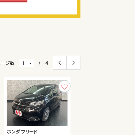
ページ数
/
4
ホンダ フリード
ホンダ フィット
トヨタ アルファード ハイブリ