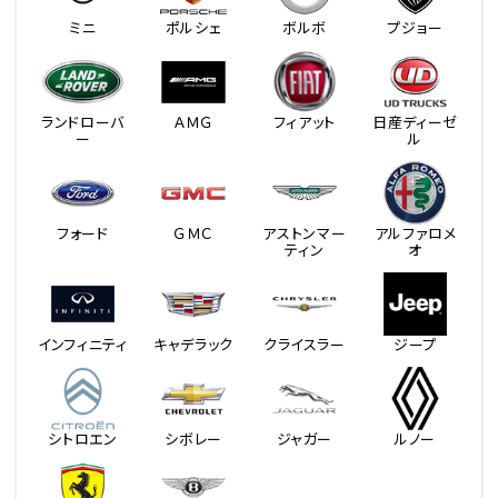
ミニ
ポルシェ
ボルボ
プジョー
ランドローバ
ＡＭＧ
フィアット
日産ディーゼ
ー
ル
フォード
ＧＭＣ
アストンマー
アルファロメ
ティン
オ
インフィニティ
キャデラック
クライスラー
ジープ
シトロエン
シボレー
ジャガー
ルノー