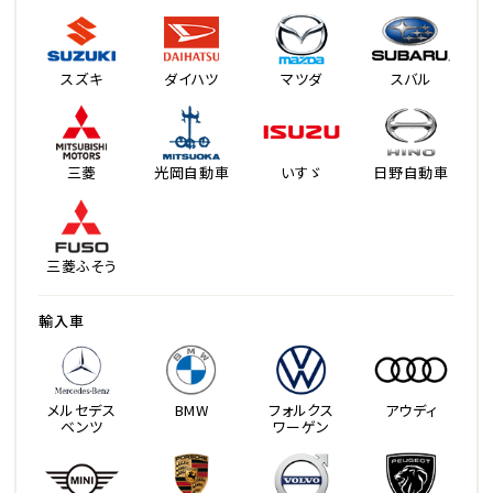
スズキ
ダイハツ
マツダ
スバル
三菱
光岡自動車
いすゞ
日野自動車
三菱ふそう
輸入車
メルセデス
BMW
フォルクス
アウディ
ベンツ
ワーゲン