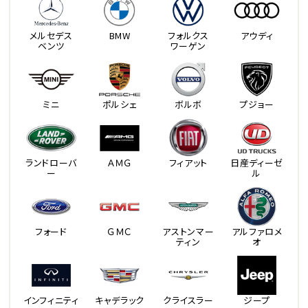
メルセデス
BMW
フォルクス
アウディ
ベンツ
ワーゲン
ミニ
ポルシェ
ボルボ
プジョー
ランドローバ
ＡＭＧ
フィアット
日産ディーゼ
ー
ル
フォード
ＧＭＣ
アストンマー
アルファロメ
ティン
オ
インフィニティ
キャデラック
クライスラー
ジープ