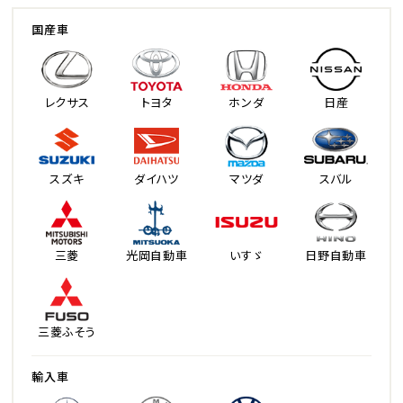
国産車
レクサス
トヨタ
ホンダ
日産
スズキ
ダイハツ
マツダ
スバル
三菱
光岡自動車
いすゞ
日野自動車
三菱ふそう
輸入車