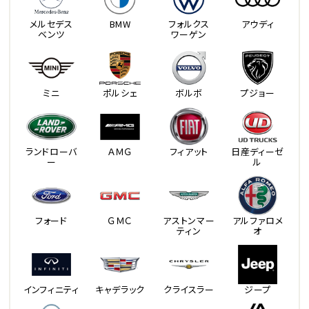
メルセデス
BMW
フォルクス
アウディ
ベンツ
ワーゲン
ミニ
ポルシェ
ボルボ
プジョー
ランドローバ
ＡＭＧ
フィアット
日産ディーゼ
ー
ル
フォード
ＧＭＣ
アストンマー
アルファロメ
ティン
オ
インフィニティ
キャデラック
クライスラー
ジープ