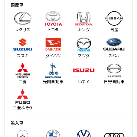
国産車
レクサス
トヨタ
ホンダ
日産
スズキ
ダイハツ
マツダ
スバル
三菱
光岡自動車
いすゞ
日野自動車
三菱ふそう
輸入車