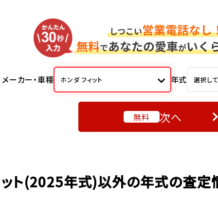
メーカー・車種
年式
ホンダ フィット
選択し
次へ
無料
ィット(2025年式)以外の年式の査定