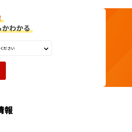
てください
情報