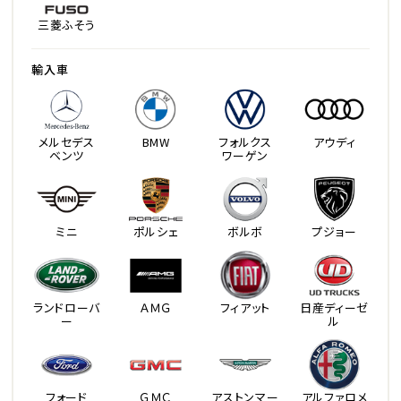
三菱ふそう
輸入車
メルセデス
BMW
フォルクス
アウディ
ベンツ
ワーゲン
ミニ
ポルシェ
ボルボ
プジョー
ランドローバ
ＡＭＧ
フィアット
日産ディーゼ
ー
ル
フォード
ＧＭＣ
アストンマー
アルファロメ