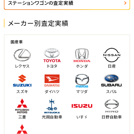
ステーションワゴンの査定実績
メーカー別査定実績
国産車
レクサス
トヨタ
ホンダ
日産
スズキ
ダイハツ
マツダ
スバル
三菱
光岡自動車
いすゞ
日野自動車