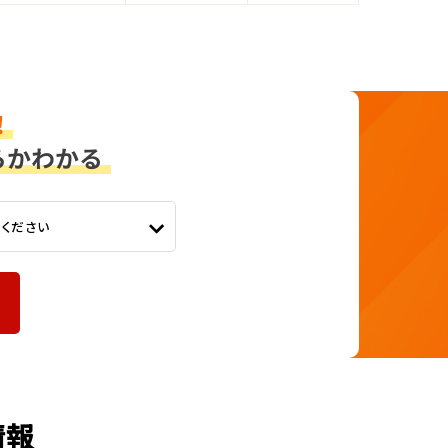
てください
情報