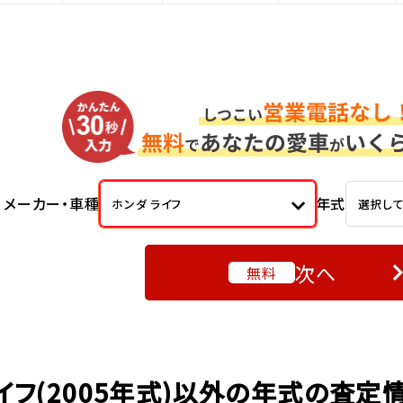
メーカー・車種
年式
ホンダ ライフ
選択し
次へ
無料
イフ(2005年式)以外の年式の査定