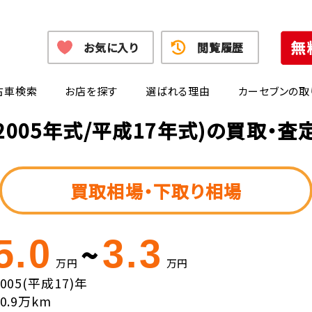
お気に入り
閲覧履歴
古車検索
お店を探す
選ばれる理由
カーセブンの取
2005年式/平成17年式)の買取・
買取相場・下取り相場
5.0
3.3
~
万円
万円
2005(平成17)年
10.9万km