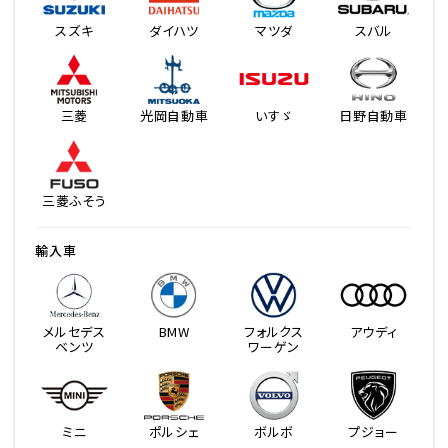
スズキ
ダイハツ
マツダ
スバル
三菱
光岡自動車
いすゞ
日野自動車
三菱ふそう
輸入車
メルセデス
BMW
フォルクス
アウディ
ベンツ
ワーゲン
ミニ
ポルシェ
ボルボ
プジョー