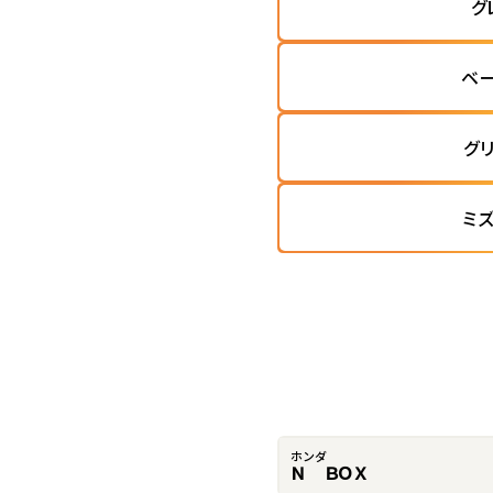
グ
ベ
グ
ミ
ホンダ
Ｎ ＢＯＸ