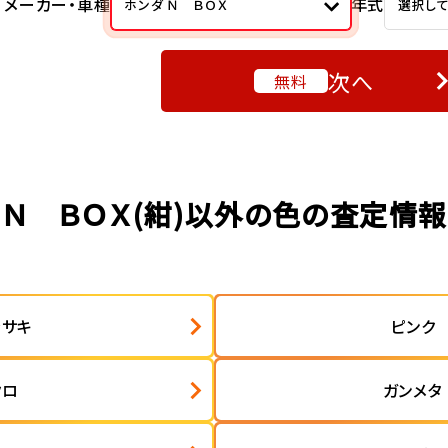
メーカー・車種
年式
ホンダ Ｎ ＢＯＸ
選択し
次へ
無料
Ｎ ＢＯＸ(紺)以外の色の査定情報
ラサキ
ピンク
クロ
ガンメタ