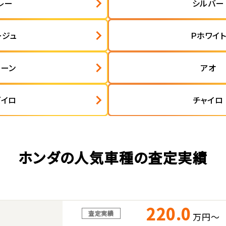
レー
シルバー
ージュ
Ｐホワイ
リーン
アオ
ズイロ
チャイロ
ホンダの人気車種の査定実績
220.0
査定実績
万円～